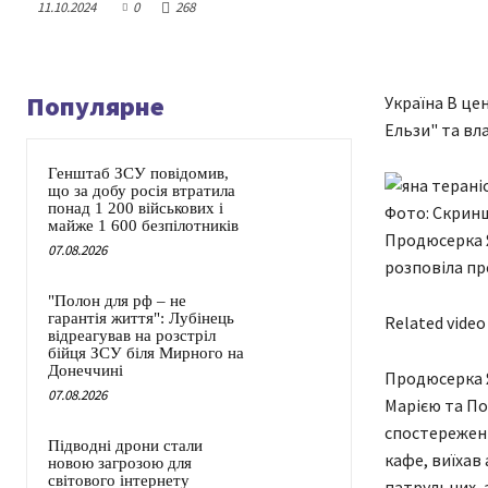
11.10.2024
0
268
Популярне
Україна В це
Ельзи" та вл
Генштаб ЗСУ повідомив,
що за добу росія втратила
понад 1 200 військових і
Фото: Скринш
майже 1 600 безпілотників
Продюсерка Ян
07.08.2026
розповіла пр
"Полон для рф – не
гарантія життя": Лубінець
Related video
відреагував на розстріл
бійця ЗСУ біля Мирного на
Донеччині
Продюсерка Ян
07.08.2026
Марією та По
спостереженн
Підводні дрони стали
кафе, виїхав
новою загрозою для
світового інтернету
патрульних, 