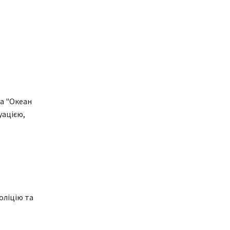
та "Океан
уацією,
оліцію та