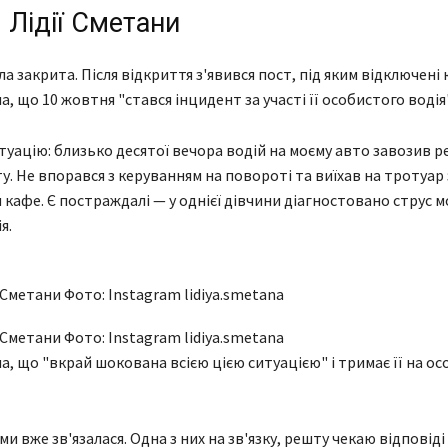
 Лідії Сметани
ула закрита. Після відкриття з'явився пост, під яким відключені
, що 10 жовтня "стався інцидент за участі її особистого водія"
уацію: близько десятої вечора водій на моєму авто завозив ре
у. Не впорався з керуванням на повороті та виїхав на тротуар 
кафе. Є постраждалі — у однієї дівчини діагностовано струс м
я.
 Сметани Фото: Instagram lidiya.smetana
 Сметани Фото: Instagram lidiya.smetana
а, що "вкрай шокована всією цією ситуацією" і тримає її на о
и вже зв'язалася. Одна з них на зв'язку, решту чекаю відповіді 