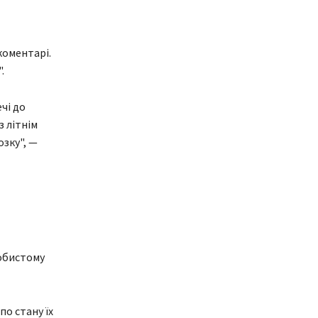
 коментарі.
.
чі до
з літнім
озку", —
собистому
по стану їх