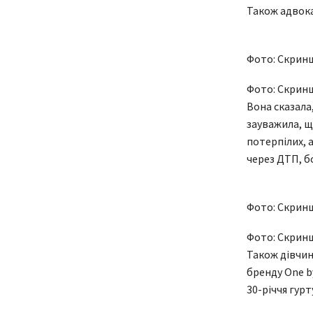
Також адвока
Фото: Скрин
Фото: Скрин
Вона сказала,
зауважила, що
потерпілих, 
через ДТП, бо
Фото: Скрин
Фото: Скрин
Також дівчина
бренду One b
30-річчя гурт