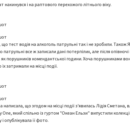
т накинувся і на раптового перехожого літнього віку.
шот
шот
 що тест водія на алкоголь патрульні так і не зробили. Також 
 патрульні все ж записали дані потерпілих, але після опівночі і
а як порушників комендантської години. Хоча порушниками во
 їх затримали на місці події.
шот
шот
 написала, що згодом на місці події з'явилась Лідія Сметана, 
y One, який спільно із гуртом "Океан Ельзи" випустили колекці
у і опублікувала її фото.