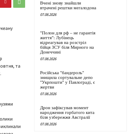
Вчені знову знайшли
втрачені рештки мегалодона
07.08.2026
Океану
"Полон для рф – не гарантія
життя": Лубінець
відреагував на розстріл
бійця ЗСУ біля Мирного на
Донеччині
р
07.08.2026
жовтня, та
.
Російська "бандероль"
знищила сортувальне депо
"Укрпошти" у Павлограді, є
жертви
07.08.2026
рузями
Дрон зафіксував момент
народження горбатого кита
біля узбережжя Австралії
толики
07.08.2026
 викликали
ослава