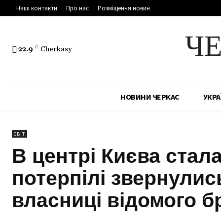
Наші контакти
Про нас
Розміщення новин
Ч
22.9
C
Cherkasy
НОВИНИ ЧЕРКАС
УКРА
СВІТ
В центрі Києва стал
потерпілі звернулис
власниці відомого б