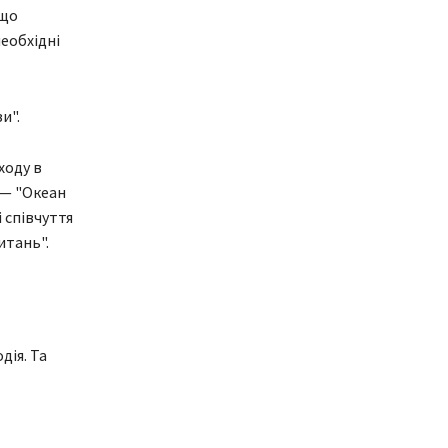
 що
необхідні
и".
ходу в
 — "Океан
 співчуття
итань".
дія. Та