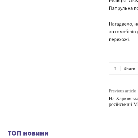
Реакція "Оке
Патрульна по
Нагадаємо, н
автомобілів у
перехожі.
Share
Previous article
На Харківсь
російський М
ТОП новини