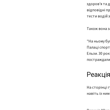
здоров'я та 
відповідні пр
тести водій 
Також вона з
"На ньому був
Палаці спорт
Ельзи. 30 рок
постраждалим
Реакція
На сторінці 
навіть із ним