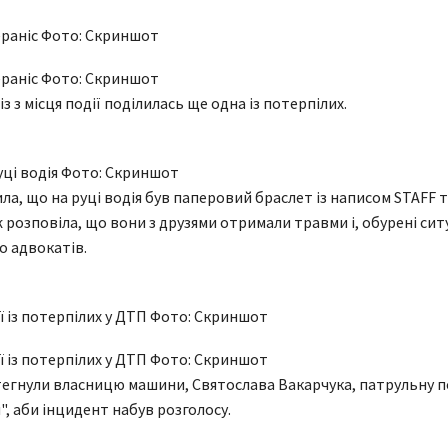
раніс Фото: Скриншот
раніс Фото: Скриншот
з з місця події поділилась ще одна із потерпілих.
уці водія Фото: Скриншот
ла, що на руці водія був паперовий браслет із написом STAFF 
ж розповіла, що вони з друзями отримали травми і, обурені сит
о адвокатів.
ї із потерпілих у ДТП Фото: Скриншот
ї із потерпілих у ДТП Фото: Скриншот
егнули власницю машини, Святослава Вакарчука, патрульну п
", аби інцидент набув розголосу.