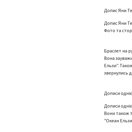
Допис Яни Те
Допис Яни Те
Фото та сторі
Браслет на р
Вона зауважи
Ельзи". Тако
звернулись д
Дописи одніє
Дописи одніє
Вони також т
"Океан Ельзи