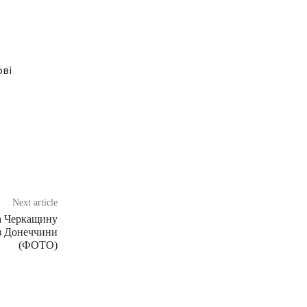
ові
Next article
на Черкащину
з Донеччини
(ФОТО)