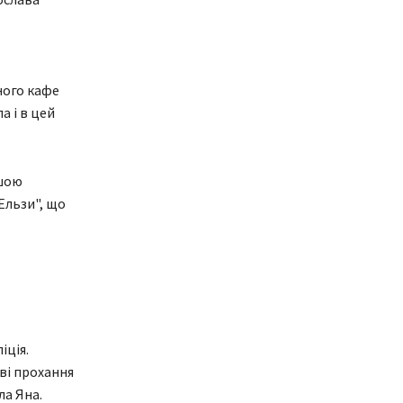
ного кафе
а і в цей
ншою
Ельзи", що
іція.
ві прохання
ла Яна.