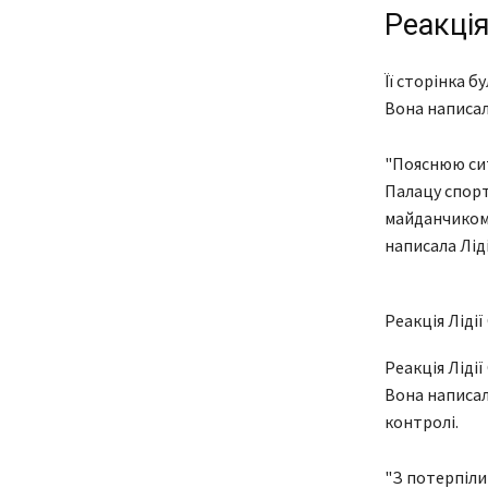
Реакція
Її сторінка б
Вона написала
"Пояснюю сит
Палацу спорт
майданчиком 
написала Ліді
Реакція Лідії
Реакція Лідії
Вона написал
контролі.
"З потерпілим