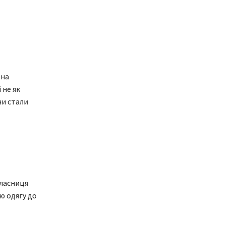
Яна
 не як
ни стали
власниця
ю одягу до