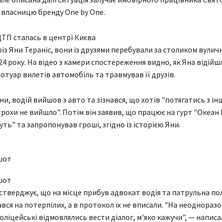
 власницю бренду One by One.
ТП сталась в центрі Києва
оріз Яни Тераніс, вони із друзями перебували за столиком вулич
4 року. На відео з камери спостереження видно, як Яна відійшл
отуар вилетів автомобіль та травмував її друзів.
ни, водій вийшов з авто та зізнався, що хотів "потягатись з і
трохи не вийшло". Потім він заявив, що працює на гурт "Океан 
ть" та запропонував гроші, згідно із історією Яни.
шот
шот
 стверджує, що на місце прибув адвокат водія та патрульна пол
вся на потерпілих, а в протокол їх не вписали. "На неодноразо
оліцейські відмовлялись вести діалог, м'яко кажучи", — написа