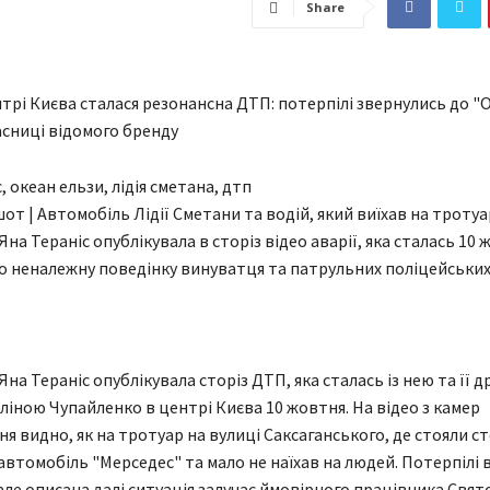
Share
нтрі Києва сталася резонансна ДТП: потерпілі звернулись до "
асниці відомого бренду
от | Автомобіль Лідії Сметани та водій, який виїхав на тротуа
а Тераніс опублікувала в сторіз відео аварії, яка сталась 10 
о неналежну поведінку винуватця та патрульних поліцейських
а Тераніс опублікувала сторіз ДТП, яка сталась із нею та її д
ліною Чупайленко в центрі Києва 10 жовтня. На відео з камер
я видно, як на тротуар на вулиці Саксаганського, де стояли с
 автомобіль "Мерседес" та мало не наїхав на людей. Потерпілі
але описана далі ситуація залучає ймовірного працівника Свят