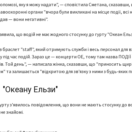
допомозі, яку я можу надати", — сповістила Сметана, сказавши,
авоохоронні органи "вчора були викликані на місце події, всі 
здав — вони негативні".
аявила, що водій не має жодного стосунку до гурту "Океан Ельз
 браслет "staff", який отримують служби і весь персонал для в
у під час подій. Зараз це — концерти ОЕ, тому там назва ПОДІЇ
ів. Той день", — написала жінка, сказавши, що "приносить щирі
" та залишається "відкритою для зв'язку з ними з будь-яких п
 "Океану Ельзи"
гурту з'явилось повідомлення, що вони не мають стосунку до во
 не знайомі.