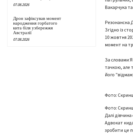
07.08.2026
Вакарчука та
Дрон зафіксував момент
Резонансна Д
народження горбатого
кита біля узбережжя
Згідно із ст
Австралії
10 жовтня 202
07.08.2026
момент на тр
За словами Я
тачкою, але 
його "відмажу
Фото: Скрин
Фото: Скрин
Далі дівчина
Адвокат кида
зробити це п