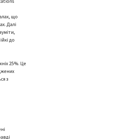
cations
алах, що
х. Далі
зуміти,
ійкі до
хніх 25%. Це
іджених
ся з
ені
равді