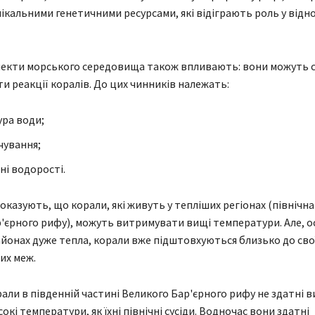
ікальними генетичними ресурсами, які відіграють роль у відн
пекти морського середовища також впливають: вони можуть 
 реакції коралів. До цих чинників належать:
ра води;
чування;
ні водорості.
оказують, що корали, які живуть у тепліших регіонах (північн
'єрного рифу), можуть витримувати вищі температури. Але, о
айонах дуже тепла, корали вже підштовхуються близько до сво
их меж.
али в південній частині Великого Бар'єрного рифу не здатні 
окі температури, як їхні північні сусіди. Водночас вони здатні