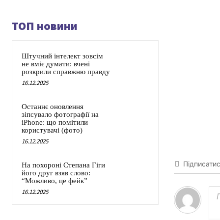
ТОП новини
Штучний інтелект зовсім
не вміє думати: вчені
розкрили справжню правду
16.12.2025
Останнє оновлення
зіпсувало фотографії на
iPhone: що помітили
користувачі (фото)
16.12.2025
Підписати
На похороні Степана Гіги
його друг взяв слово:
“Можливо, це фейк”
16.12.2025