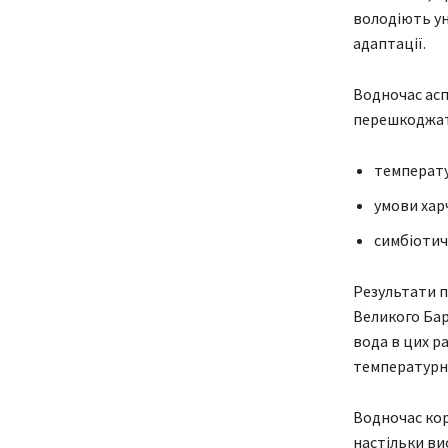
володіють ун
адаптації.
Водночас ас
перешкоджати
температу
умови хар
симбіотич
Результати п
Великого Бар
вода в цих р
температурн
Водночас кор
настільки вис