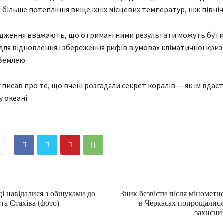
більше потепління вище їхніх місцевих температур, ніж північ
ідження вважають, що отримані ними результати можуть бут
для відновлення і збереження рифів в умовах кліматичної криз
Землею.
с
писав про те, що вчені розгадали секрет коралів — як їм вдає
 океані.
і навідалися з обшуками до
Зник безвісти після мінометно
та Стахіва (фото)
в Черкасах попрощалися
захисн