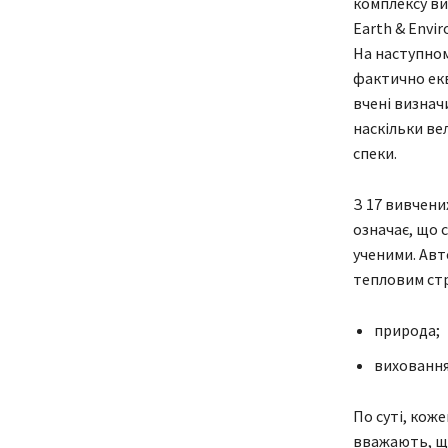
комплексу ви
Earth & Envi
На наступном
фактично екв
вчені визнач
наскільки ве
спеки.
З 17 вивчени
означає, що 
ученими. Авт
тепловим стр
природа;
виховання
По суті, кож
вважають, що