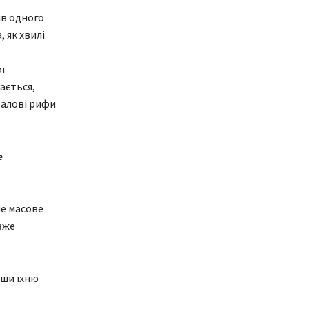
ів одного
 як хвилі
ї
ається,
ралові рифи
е
не масове
вже
вши їхню