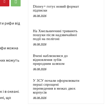
Disney+ готує новий формат
підписки
06.08.2026
ти рифи від
На Хмельниччині тривають
пошуки після надзвичайної
події на полігоні
06.08.2026
рифи можна
Вчені наблизилися до
 них можуть
відновлення зубів
природним шляхом
06.08.2026
У ЗСУ почали оформлювати
перші спрощені
переведення в межах двох
 і в океані.
корпусів
ані, що
06.08.2026