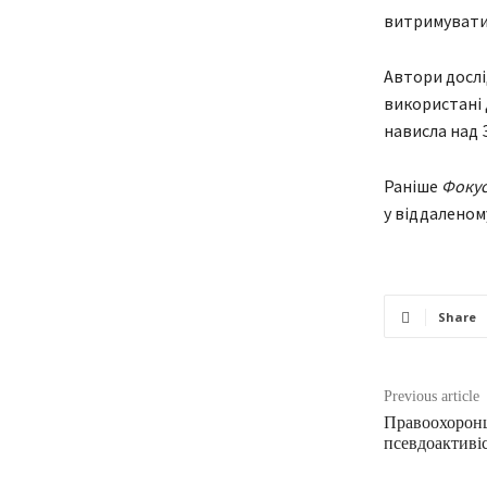
витримувати 
Автори досл
використані 
нависла над 
Раніше
Фоку
у віддаленому
Share
Previous article
Правоохоронц
псевдоактивіс