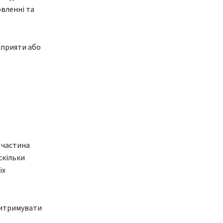
овленні та
сприяти або
а частина
скільки
їх
витримувати