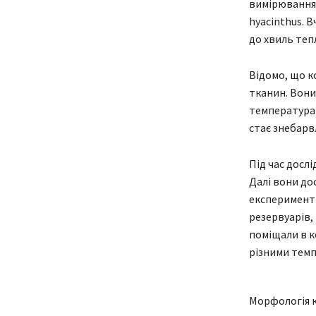
вимірювання 
hyacinthus. 
до хвиль теп
Відомо, що к
тканин. Вони
температура 
стає знебарвл
Під час дослі
Далі вони до
експерименті
резервуарів,
поміщали в к
різними тем
Морфологія к