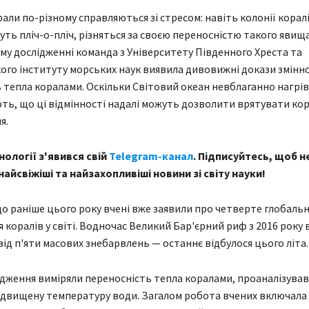
рали по-різному справляються зі стресом: навіть колонії корал
ть пліч-о-пліч, різняться за своєю переносністю такого явища,
ому дослідженні команда з Університету Південного Хреста та
ого інституту морських наук виявила дивовижні докази змінно
 тепла коралами. Оскільки Світовий океан невблаганно нагрів
ть, що ці відмінності надалі можуть дозволити врятувати ко
я.
нології з'явився свій
Telegram-канал
. Підписуйтесь, щоб н
айсвіжіші та найзахопливіші новини зі світу науки!
о раніше цього року вчені вже заявили про четверте глобаль
 коралів у світі. Водночас Великий Бар'єрний риф з 2016 року 
ід п'яти масових знебарвлень — останнє відбулося цього літа.
дження виміряли переносність тепла коралами, проаналізува
ідвищену температуру води. Загалом робота вчених включала