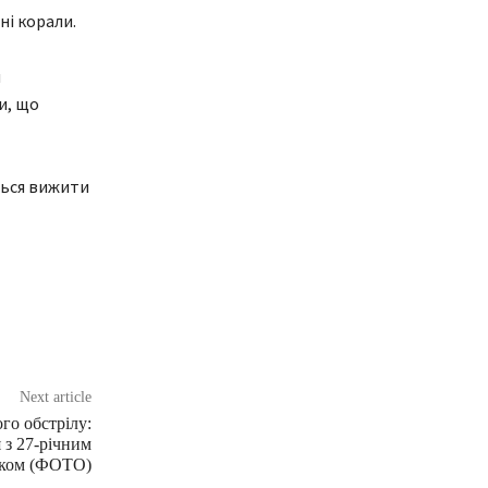
ні корали.
и
и, що
ться вижити
Next article
го обстрілу:
 з 27-річним
иком (ФОТО)