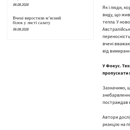
06.08.2026
Як і люди, ко
виду, що живу
Вчені виростили м’ясний
тепла. У нов
білок у листі салату
Австралійськ
06.08.2026
переносність
вчені вважаю
від вимиранн
У Фокус. Тех
пропускати н
Зазначимо, щ
знебарвлення
постраждав в
Автори дослі
реакцію на п