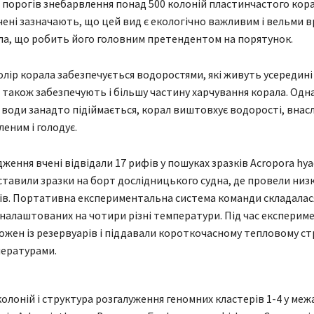
порогів знебарвлення понад 500 колоній пластинчастого кора
Вчені зазначають, що цей вид є екологічно важливим і вельми 
ла, що робить його головним претендентом на порятунок.
олір корала забезпечується водоростями, які живуть усередині
 також забезпечують і більшу частину харчування корала. Одна
води занадто підіймається, корал виштовхує водорості, внасл
еним і голодує.
дження вчені відвідали 17 рифів у пошуках зразків Acropora hya
ставили зразки на борт дослідницького судна, де провели низ
в. Портативна експериментальна система команди складалася
 налаштованих на чотири різні температури. Під час експериме
ожен із резервуарів і піддавали короткочасному тепловому стр
пературами.
олоній і структура розгалуження геномних кластерів 1-4 у меж