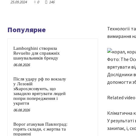
25.09.2024
0
146
Популярне
Технології т
вимирання на
Lamborghini створила
Revuelto для справжніх
шанувальників бренду
Фото: The Oc
06.08.2026
врятувати в
Дослідники в
Після удару рф по вокзалу
допомогти зб
у Лозовій
з&apos;ясовують, що
завадило врятувати людей
Related video
попри попередження і
укриття
06.08.2026
Кліматична кр
У результаті
Ворог атакував Павлоград:
закипає, і, сх
горять склади, є жертва та
поранені