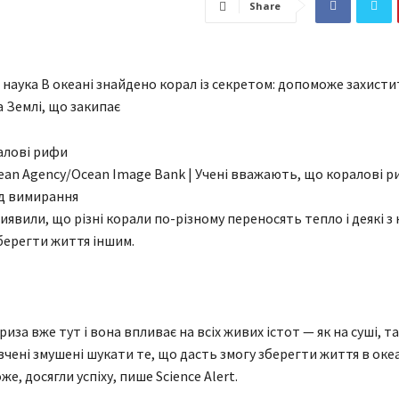
Share
а наука В океані знайдено корал із секретом: допоможе захисти
 Землі, що закипає
ean Agency/Ocean Image Bank | Учені вважають, що коралові 
ід вимирання
иявили, що різні корали по-різному переносять тепло і деякі з
ерегти життя іншим.
иза вже тут і вона впливає на всіх живих істот — як на суші, так
 вчені змушені шукати те, що дасть змогу зберегти життя в оке
оже, досягли успіху, пише Science Alert.