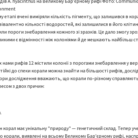
дів A. hyacinthus на Великому Бар'єрному рифі Фото: Communi
ronment
у етапі вчені виміряли кількість пігменту, що залишився в кор
івалентно кількості водоростей, які залишилися в його клітина
или пороги знебарвлення кожного зі зразків. Це дало змогу зро
ликими є відмінності між колоніями й де мешкають найбільш ст
х нами рифів 12 містили колонії з порогами знебарвлення у вер
стійкі до спеки корали можна знайти на більшості рифів, досл
ори дослідження вважають, що корали по-різному справляють
есом з двох причин:
.
ен корал має унікальну "природу" — генетичний склад. Тепер уч
 корали, виявлені на всьому Великому Бар'єрному рифі, насп