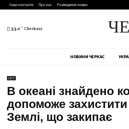
Наші контакти
Про нас
Розміщення новин
Ч
33.2
C
Cherkasy
НОВИНИ ЧЕРКАС
УКРА
СВІТ
В океані знайдено ко
допоможе захистити
Землі, що закипає