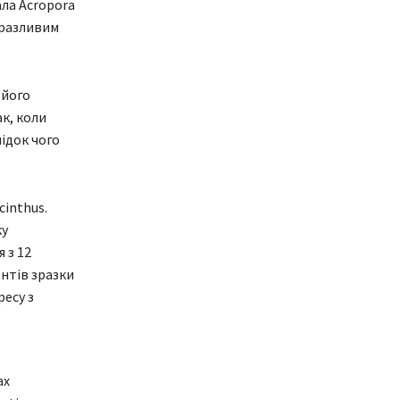
ла Acropora
вразливим
 його
к, коли
ідок чого
cinthus.
ку
 з 12
нтів зразки
есу з
ах