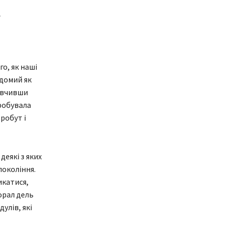
е
о, як наші
ідомий як
Вивчивши
пробувала
робут і
деякі з яких
покоління.
икатися,
орал дель
улів, які