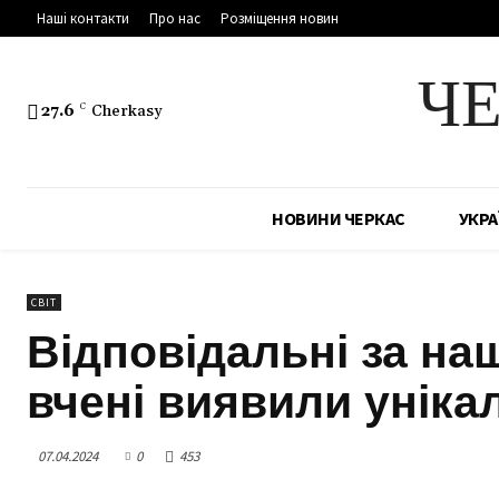
Наші контакти
Про нас
Розміщення новин
Ч
27.6
C
Cherkasy
НОВИНИ ЧЕРКАС
УКРА
СВІТ
Відповідальні за наш
вчені виявили уніка
07.04.2024
0
453