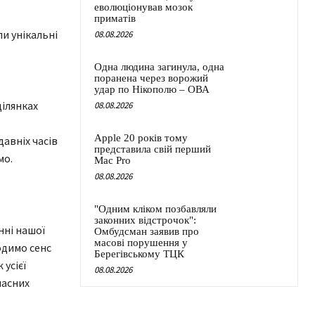
еволюціонував мозок
приматів
ли унікальні
08.08.2026
Одна людина загинула, одна
поранена через ворожий
удар по Нікополю – ОВА
ділянках
08.08.2026
Apple 20 років тому
давніх часів
представила свій перший
мо.
Mac Pro
08.08.2026
"Одним кліком позбавляли
законних відстрочок":
нні нашої
Омбудсман заявив про
масові порушення у
одимо сенс
Берегівському ТЦК
усієї
08.08.2026
часних