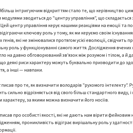
більш інтригуючим відкриттям стало те, що керівництво ци
модулями зводиться до "центру управління", що складається 
. Цей центр управління керує нашими реакціями на емоції та п
відіграючи ключову роль у тому, як ми керуємо своїм існування
 генів, які не змінювалися протягом усієї еволюції, свідчить пр
ну роль у функціонуванні самого життя. Дослідження вчених 
тло на давно обговорюваний зв'язок між розумом і тілом, а й д
що деякі риси характеру можуть буквально призводити до здо
я, а інші — навпаки.
с
писав про те, як визначити володарів "рухомого інтелекту". 
ть сильно відрізняється від свого більш стандартного виду, і 
и характеру, за якими можна визначити його носіїв.
писав про особисті якості, які не дають нам вірити фейковим 
лідженням, проникливість відіграє вирішальну роль у здатнос
ормації.