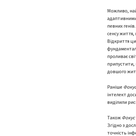
Можливо, най
адаптивними 
певних генів
сенсу життя, 
Відкриття цих
фундаменталь
проливає сві
припустити, 
довшого житт
Раніше
Фоку
інтелект доси
виділили рис
Також
Фокус
Згідно з дос
точність інф