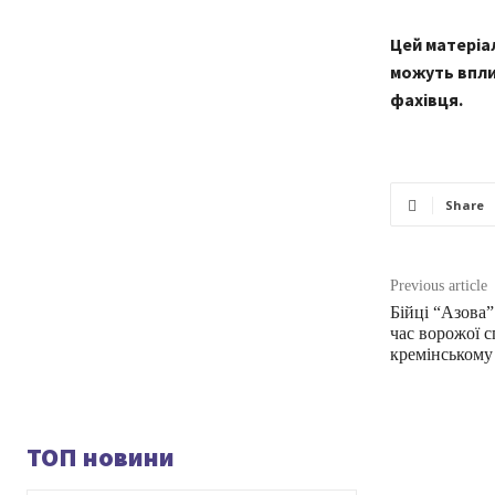
Цей матеріал
можуть впли
фахівця.
Share
Previous article
Бійці “Азова”
час ворожої 
кремінському
ТОП новини