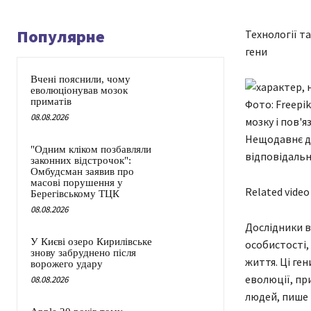
Популярне
Технології та
гени
Вчені пояснили, чому
еволюціонував мозок
приматів
Фото: Freepik
08.08.2026
мозку і пов'я
Нещодавнє до
"Одним кліком позбавляли
відповідальні
законних відстрочок":
Омбудсман заявив про
масові порушення у
Related video
Берегівському ТЦК
08.08.2026
Дослідники в
У Києві озеро Кирилівське
особистості,
знову забруднено після
життя. Ці ге
ворожего удару
еволюції, при
08.08.2026
людей, пише 