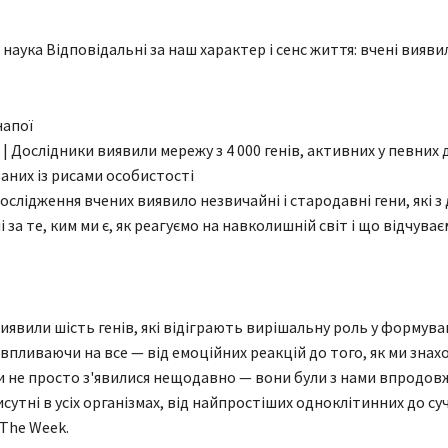
 наука Відповідальні за наш характер і сенс життя: вчені вияви
 | Дослідники виявили мережу з 4 000 генів, активних у певних 
заних із рисами особистості
слідження вчених виявило незвичайні і стародавні гени, які з 
 за те, ким ми є, як реагуємо на навколишній світ і що відчуває
иявили шість генів, які відіграють вирішальну роль у формува
 впливаючи на все — від емоційних реакцій до того, як ми знах
ни не просто з'явилися нещодавно — вони були з нами впродовж 
сутні в усіх організмах, від найпростіших одноклітинних до су
The Week.