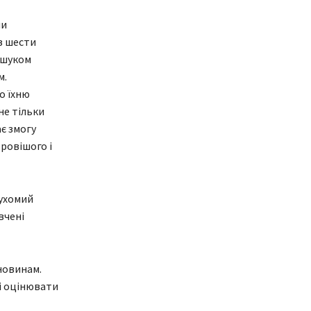
ми
з шести
ошуком
м.
о їхню
не тільки
ає змогу
ровішого і
Рухомий
вчені
новинам.
ті оцінювати