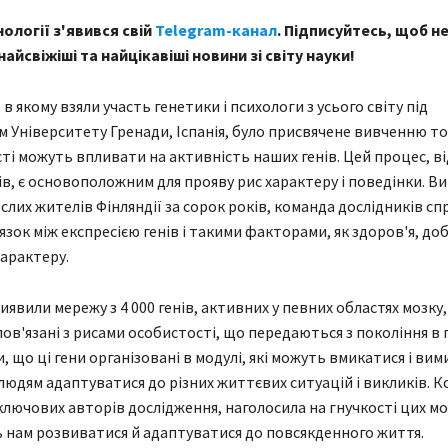
ології з'явився свій
Telegram-канал
. Підписуйтесь, щоб н
айсвіжіші та найцікавіші новини зі світу науки!
в якому взяли участь генетики і психологи з усього світу під
 Університету Гренади, Іспанія, було присвячене вивченню тог
сті можуть впливати на активність наших генів. Цей процес, в
нів, є основоположним для прояву рис характеру і поведінки. 
ослих жителів Фінляндії за сорок років, команда дослідників с
язок між експресією генів і такими факторами, як здоров'я, доб
характеру.
явили мережу з 4 000 генів, активних у певних областях мозку, 
пов'язані з рисами особистості, що передаються з покоління в 
 що ці гени організовані в модулі, які можуть вмикатися і вим
людям адаптуватися до різних життєвих ситуацій і викликів. К
ключових авторів дослідження, наголосила на гнучкості цих мод
нам розвиватися й адаптуватися до повсякденного життя.