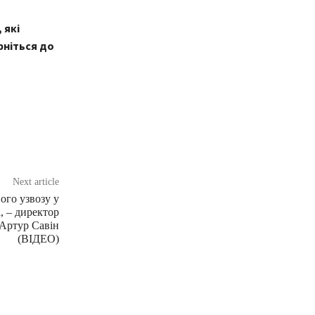
 які
рніться до
Next article
ого узвозу у
, – директор
 Артур Савін
(ВІДЕО)