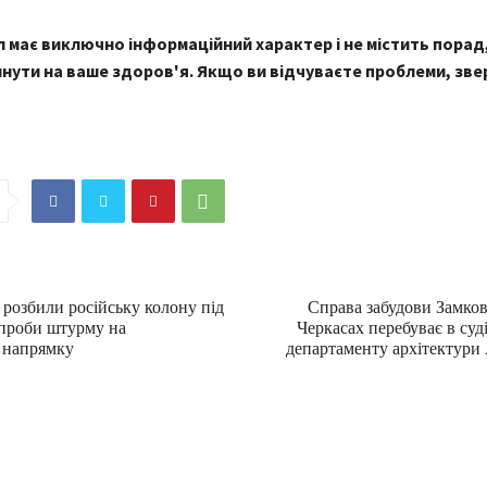
 має виключно інформаційний характер і не містить порад,
нути на ваше здоров'я. Якщо ви відчуваєте проблеми, зве
 розбили російську колону під
Справа забудови Замков
спроби штурму на
Черкасах перебуває в суді
 напрямку
департаменту архітектури