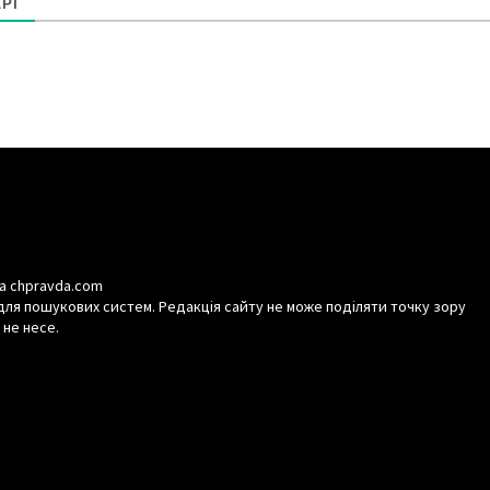
РІ
а chpravda.com
для пошукових систем. Редакція сайту не може поділяти точку зору
 не несе.