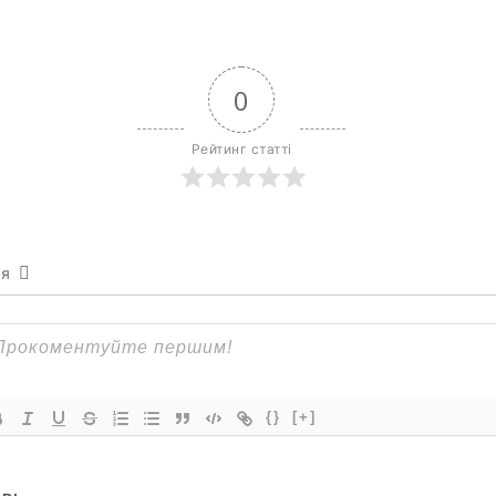
0
Рейтинг статті
ся
{}
[+]