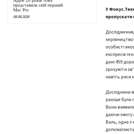
Apple 20 років тому
представила свій перший
У Фокус.Техн
Mac Pro
пропускати н
08.08.2026
Дослідження, 
керівництвом
особисті яко
експресія ге
дані 459 дор
зрозуміти зв'
навіть риси 
Дослідники ви
раніше були 
Вони виявили,
даючи змогу 
Валь, одна з 
допомагають 