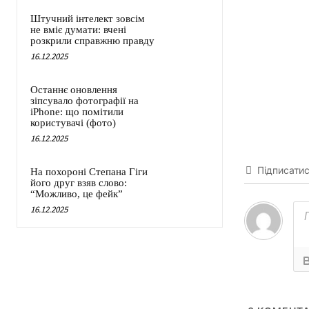
Штучний інтелект зовсім
не вміє думати: вчені
розкрили справжню правду
16.12.2025
Останнє оновлення
зіпсувало фотографії на
iPhone: що помітили
користувачі (фото)
16.12.2025
Підписати
На похороні Степана Гіги
його друг взяв слово:
“Можливо, це фейк”
16.12.2025