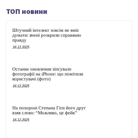
ТОП новини
Штучний інтелект зовсім не вміє
думати: вчені розкрили справжню
правду
16.12.2025
Останнє оновлення зіпсувало
фотографії на iPhone: що помітили
користувачі (фото)
16.12.2025
На похороні Степана Гіги його друг
взяв слово: “Можливо, це фейк”
16.12.2025