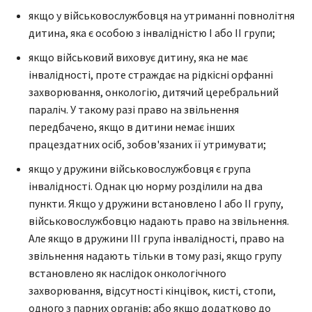
якщо у військовослужбовця на утриманні повнолітня
дитина, яка є особою з інвалідністю I або II групи;
якщо військовий виховує дитину, яка не має
інвалідності, проте страждає на рідкісні орфанні
захворювання, онкологію, дитячий церебральний
параліч. У такому разі право на звільнення
передбачено, якщо в дитини немає інших
працездатних осіб, зобов'язаних її утримувати;
якщо у дружини військовослужбовця є група
інвалідності. Однак цю норму розділили на два
пункти. Якщо у дружини встановлено І або ІІ групу,
військовослужбовцю надають право на звільнення.
Але якщо в дружини ІІІ група інвалідності, право на
звільнення надають тільки в тому разі, якщо групу
встановлено як наслідок онкологічного
захворювання, відсутності кінцівок, кисті, стопи,
одного з парних органів; або якщо додатково до