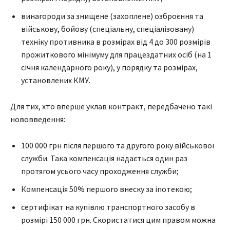
винагороди за знищене (захоплене) озброєння та
військову, бойову (спеціальну, спеціалізовану)
техніку противника в розмірах від 4 до 300 розмірів
прожиткового мінімуму для працездатних осіб (на 1
січня календарного року), у порядку та розмірах,
установлених КМУ.
Для тих, хто вперше уклав контракт, передбачено такі
нововведення:
100 000 грн після першого та другого року військової
служби. Така компенсація надається один раз
протягом усього часу проходження служби;
Компенсація 50% першого внеску за іпотекою;
сертифікат на купівлю транспортного засобу в
розмірі 150 000 грн. Скористатися цим правом можна