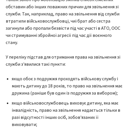
обставин або інших поважних причин для звільнення зі
служби. Так, наприклад, право на звільнення від служби
втратили військовослужбовці, чиї брат або сестра
загинули або пропали безвісти під час участі в АТО, ООС
чи стримуванні збройної агресії під час дії воєнного
стану.
У переліку підстав для отримання права на звільнення зі
служби з'явилися такі пункти:
якщо обоє з подружжя проходять військову службу і
мають дитину до 18 років, то право на звільнення має
дружина (раніше був один із подружжя за вибором);
якщо військовослужбовець виховує дитину, яка має
інвалідність, право на звільнення надається тільки в
разі відсутності інших осіб, зобов'язаних її
виховувати;