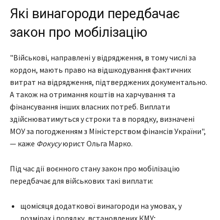
Які винагороди передбачає
закон про мобілізацію
"Військові, направлені у відрядження, в тому числі за
кордон, мають право на відшкодування фактичних
витрат на відрядження, підтверджених документально.
А також на отримання коштів на харчування та
фінансування інших власних потреб. Виплати
здійснюватимуться у строки та в порядку, визначені
МОУ за погодженням з Міністерством фінансів України",
— каже
Фокусу
юрист Ольга Марко.
Під час дії воєнного стану закон про мобілізацію
передбачає для військових такі виплати:
щомісяця додаткової винагороди на умовах, у
розмірах і порядку, встановлених КМУ;