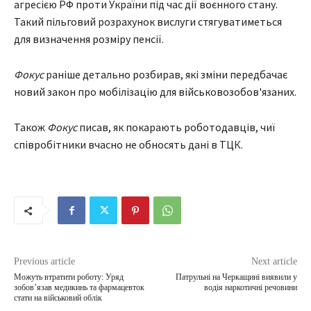
агресією РФ проти України під час дії воєнного стану.
Такий пільговий розрахунок вислуги стягуватиметься
для визначення розміру пенсії.
Фокус
раніше детально розбирав, які зміни передбачає
новий закон про мобілізацію для військовозобов'язаних.
Також
Фокус
писав, як покарають роботодавців, чиї
співробітники вчасно не обносять дані в ТЦК.
Previous article
Next article
Можуть втратити роботу: Уряд
Патрульні на Черкащині виявили у
зобов’язав медикинь та фармацевток
водія наркотичні речовини
стати на військовий облік