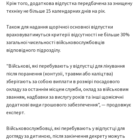
Крім того, додаткова відпустка передбачена за знищену
техніку не більше 15 календарних днів на рік.
Також для надання щорічної основної відпустки
враховуватимуться критерії відсутності не більше 30%
загальної чисельності військовослужбовців
відповідного підрозділу.
"Військові, які перебувають у відпустці для лікування
після поранення (контузії, травми або каліцтва)
зберігають за собою виплати в розмірі посадового
окладу за останнім місцем служби, оклад за військовим
званням, надбавки за вислугу років та інші щомісячні
додаткові види грошового забезпечення", — продовжує
експерт.
Військовослужбовці, які перебувають у відпустці для
догляду за дитиною, після закінчення декрету можуть