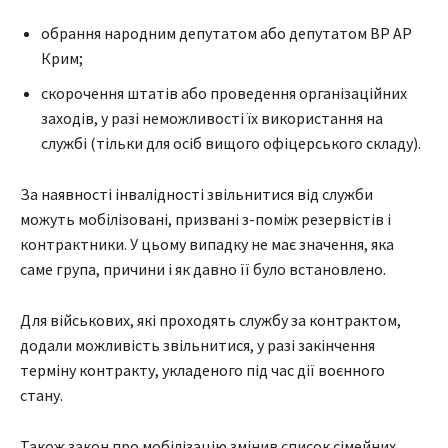
обрання народним депутатом або депутатом ВР АР
Крим;
скорочення штатів або проведення організаційних
заходів, у разі неможливості їх використання на
службі (тільки для осіб вищого офіцерського складу).
За наявності інвалідності звільнитися від служби
можуть мобілізовані, призвані з-поміж резервістів і
контрактники. У цьому випадку не має значення, яка
саме група, причини і як давно її було встановлено.
Для військових, які проходять службу за контрактом,
додали можливість звільнитися, у разі закінчення
терміну контракту, укладеного під час дії воєнного
стану.
Також закон про мобілізацію змінив список сімейних