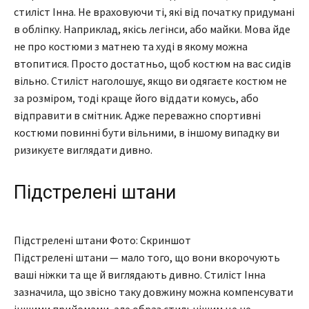
стиліст Інна. Не враховуючи ті, які від початку придумані
в обліпку. Наприклад, якісь легінси, або майки. Мова йде
не про костюми з матнею та худі в якому можна
втопитися. Просто достатньо, щоб костюм на вас сидів
вільно. Стиліст наголошує, якщо ви одягаєте костюм не
за розміром, тоді краще його віддати комусь, або
відправити в смітник. Адже переважно спортивні
костюми повинні бути вільними, в іншому випадку ви
ризикуєте виглядати дивно.
Підстрелені штани
Підстрелені штани Фото: Скриншот
Підстрелені штани — мало того, що вони вкорочують
ваші ніжки та ще й виглядають дивно. Стиліст Інна
зазначила, що звісно таку довжину можна компенсувати