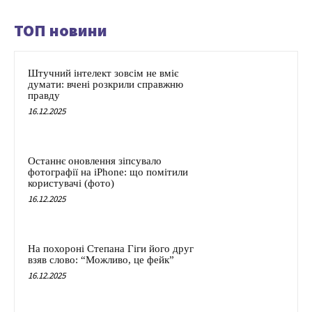
ТОП новини
Штучний інтелект зовсім не вміє
думати: вчені розкрили справжню
правду
16.12.2025
Останнє оновлення зіпсувало
фотографії на iPhone: що помітили
користувачі (фото)
16.12.2025
На похороні Степана Гіги його друг
взяв слово: “Можливо, це фейк”
16.12.2025