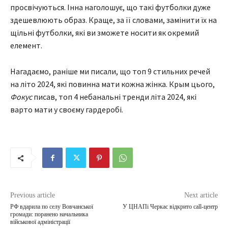
просвічуються. Інна наголошує, що такі футболки дуже
здешевлюють образ. Краще, за її словами, замінити їх на
щільні футболки, які ви зможете носити як окремий
елемент.
Нагадаємо, раніше ми писали, що топ 9 стильних речей
на літо 2024, які повинна мати кожна жінка. Крым цього,
Фокус
писав, топ 4 небанальні тренди літа 2024, які
варто мати у своєму гардеробі.
Previous article
Next article
РФ вдарила по селу Вовчанської
У ЦНАПі Черкас відкрито call-центр
громади: поранено начальника
військової адміністрації