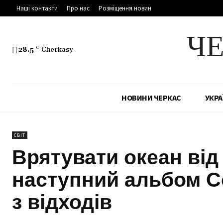
Наші контакти
Про нас
Розміщення новин
Ч
28.5
C
Cherkasy
НОВИНИ ЧЕРКАС
УКРА
СВІТ
Врятувати океан від
наступний альбом Co
з відходів