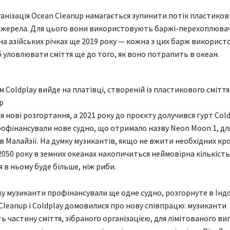
анізація Ocean Cleanup намагається зупинити потік пластиков
 джерела. Для цього вони використовують баржі-перехоплювачі
на азійських річках ще 2019 року — кожна з цих барж використ
б уловлювати сміття ще до того, як воно потрапить в океан.
 Coldplay вийде на платівці, створеній із пластикового сміття
p
я нові розгортання, а 2021 року до проєкту долучився гурт Col
офінансували нове судно, що отримало назву Neon Moon 1, дл
в Малайзії. На думку музикантів, якщо не вжити необхідних кро
 2050 року в земних океанах накопичиться неймовірна кількіст
тя в ньому буде більше, ніж риби.
у музиканти профінансували ще одне судно, розгорнуте в Індон
Cleanup і Coldplay домовилися про нову співпрацю: музиканти
 частину сміття, зібраного організацією, для лімітованого ви