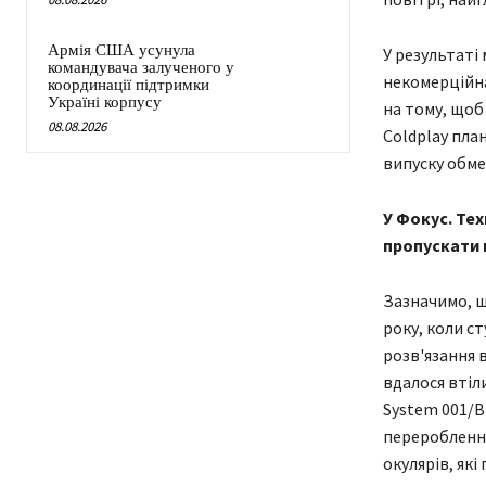
Армія США усунула
У результаті
командувача залученого у
некомерційна
координації підтримки
Україні корпусу
на тому, щоб 
08.08.2026
Coldplay пла
випуску обм
У Фокус. Тех
пропускати н
Зазначимо, щ
року, коли с
розв'язання 
вдалося втіл
System 001/B
перероблення
окулярів, які