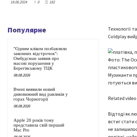
18.06.2024
0
182
Популярне
Технології т
Coldplay вийд
"Одним кліком позбавляли
законних відстрочок":
Омбудсман заявив про
Фото: The Oce
масові порушення у
пластикового
Берегівському ТЦК
Музиканти пр
08.08.2026
готуються ви
Вчені виявили новий
дивовижний вид равликів у
Related video
горах Чорногорії
08.08.2026
Відтоді як л
Apple 20 років тому
встиг стати 
представила свій перший
не залишилося
Mac Pro
повітрі, найг
08.08.2026