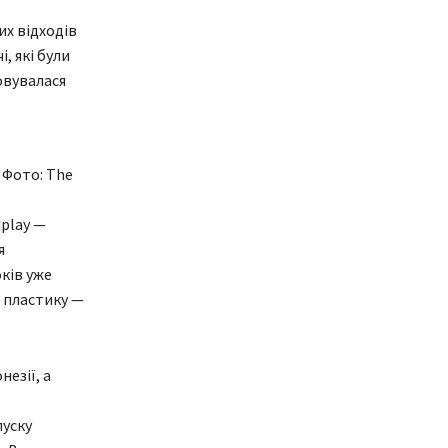
их відходів
, які були
овувалася
 Фото: The
dplay —
я
ків уже
ь пластику —
езії, а
пуску