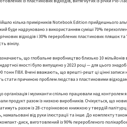
отовлених із пластикових відходів, витягнутих із річки Ріо-Ла
ійшло кілька примірників Notebook Edition прийдешнього аль
який буде надруковано з використанням суміші 70% перехопле
річкових відходів і 30% перероблених пластикових пляшок та 
ть вінілу.
азначають, що глобальне виробництво близько 10 мільйонів 
ндартної якості було випущено у 2023 році — для цього знадоб
00 тонн ПВХ. Вчені вважають, що врешті-решт ці цінні записи н
ть стати причиною проблем людства з пластиковими відходам
о організація і музиканти спільно працювали над контролем як
али продукт разом із низкою виробників. Очікується, що нов
атимуть разом із 28-сторінковою книжкою у твердій палітурці
ь, намальовані від руки ілюстрації та інше. До комплекту тако
компакт-диск, виготовлений із 90% переробленого полікарбо