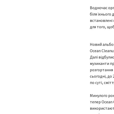
Водночас орг
біля їхнього
встановлені 
для того, що
Новий альбом
Ocean Cleanu
Далі відбулис
музиканти пр
розгортання 
сьогодні, до
по суті, сміт
Минулого рок
тепер Ocean 
використають