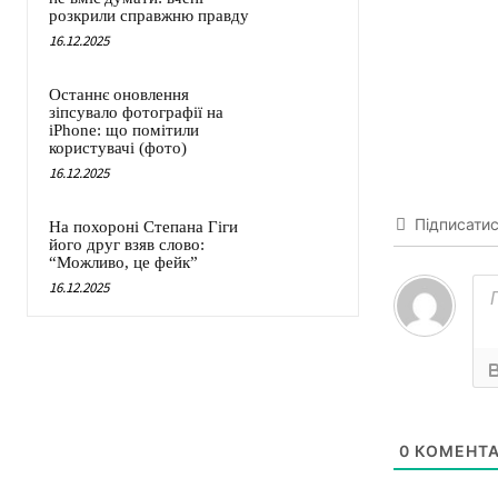
розкрили справжню правду
16.12.2025
Останнє оновлення
зіпсувало фотографії на
iPhone: що помітили
користувачі (фото)
16.12.2025
Підписати
На похороні Степана Гіги
його друг взяв слово:
“Можливо, це фейк”
16.12.2025
0
КОМЕНТА