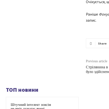
Очікується, 
Раніше
Фоку
запис.
Share
Previous article
Стрілянина в 
було здійснен
ТОП новини
Штучний інтелект зовсім
не вміє думати: вчені