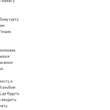
с-Вакас у
бому гурту
них
"інших
вінілових
илося
а вінілі
и.
ості, а
ий альбом
, де будуть
ж входить
нату.