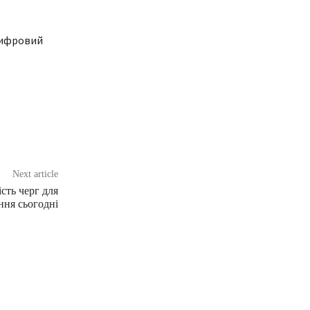
 цифровий
Next article
сть черг для
ння сьогодні