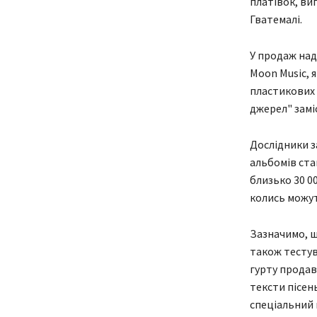
платівок, виг
Гватемалі.
У продаж над
Moon Music, 
пластикових 
джерел" заміс
Дослідники з
альбомів ста
близько 30 0
колись можу
Зазначимо, щ
також тестув
гурту продав
тексти пісен
спеціальний 