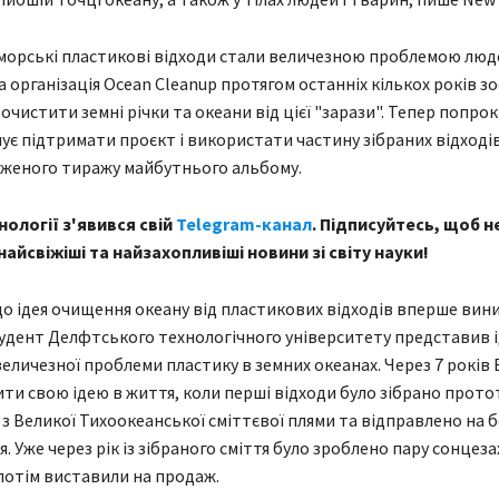
 морські пластикові відходи стали величезною проблемою люд
 організація Ocean Cleanup протягом останніх кількох років з
очистити земні річки та океани від цієї "зарази". Тепер попро
нує підтримати проєкт і використати частину зібраних відходів
еженого тиражу майбутнього альбому.
нології з'явився свій
Telegram-канал
. Підписуйтесь, щоб н
айсвіжіші та найзахопливіші новини зі світу науки!
о ідея очищення океану від пластикових відходів вперше вини
тудент Делфтського технологічного університету представив 
величезної проблеми пластику в земних океанах. Через 7 років 
ити свою ідею в життя, коли перші відходи було зібрано прот
 з Великої Тихоокеанської сміттєвої плями та відправлено на б
. Уже через рік із зібраного сміття було зроблено пару сонцез
 потім виставили на продаж.