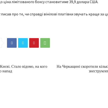
що ціна лімітованого боксу становитиме 39,9 долара США.
с
писав про те, чи справді вінілові платівки звучать краще за
Києві. Стало відомо, на кого
На Черкащині скоротили кількі
о напад
знеструмле