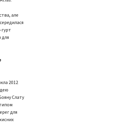
ства, але
осередилася
к-гурт
 для
е
кла 2012
ідею
Бояну Слату
отипом
ерег для
ахисних