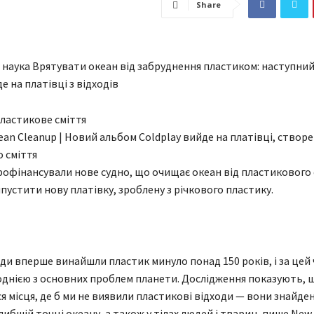
Share
а наука Врятувати океан від забруднення пластиком: наступни
е на платівці з відходів
an Cleanup | Новий альбом Coldplay вийде на платівці, створен
 сміття
офінансували нове судно, що очищає океан від пластикового с
пустити нову платівку, зроблену з річкового пластику.
юди вперше винайшли пластик минуло понад 150 років, і за цей 
однією з основних проблем планети. Дослідження показують, щ
 місця, де б ми не виявили пластикові відходи — вони знайдені
либшій точці океану, а також у тілах людей і тварин, пише New 