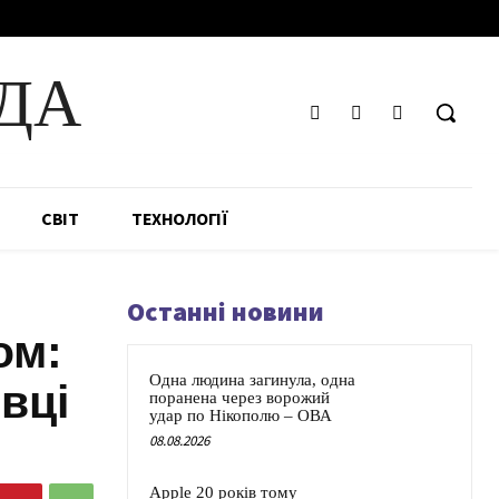
ДА
СВІТ
ТЕХНОЛОГІЇ
Останні новини
ом:
Одна людина загинула, одна
вці
поранена через ворожий
удар по Нікополю – ОВА
08.08.2026
Apple 20 років тому