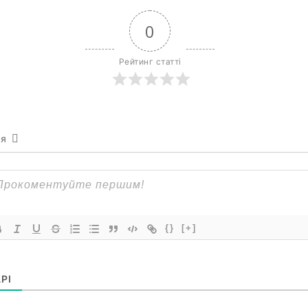
0
Рейтинг статті
ся
{}
[+]
РІ