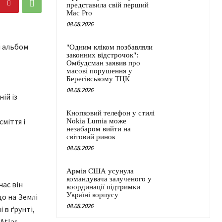
представила свій перший
Mac Pro
08.08.2026
й альбом
"Одним кліком позбавляли
законних відстрочок":
Омбудсман заявив про
масові порушення у
Берегівському ТЦК
08.08.2026
ій із
Кнопковий телефон у стилі
міття і
Nokia Lumia може
незабаром вийти на
світовий ринок
08.08.2026
Армія США усунула
командувача залученого у
час він
координації підтримки
Україні корпусу
о на Землі
08.08.2026
 в ґрунті,
Atlas.