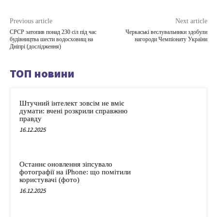
Previous article
Next article
СРСР затопив понад 230 сіл під час
Черкаські веслувальники здобули
будівництва шести водосховищ на
нагороди Чемпіонату України
Дніпрі (дослідження)
ТОП новини
Штучний інтелект зовсім не вміє
думати: вчені розкрили справжню
правду
16.12.2025
Останнє оновлення зіпсувало
фотографії на iPhone: що помітили
користувачі (фото)
16.12.2025