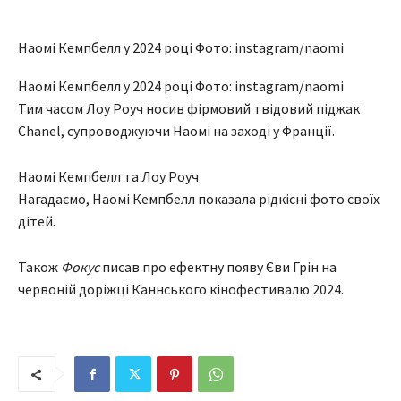
Наомі Кемпбелл у 2024 році Фото: instagram/naomi
Наомі Кемпбелл у 2024 році Фото: instagram/naomi
Тим часом Лоу Роуч носив фірмовий твідовий піджак
Chanel, супроводжуючи Наомі на заході у Франції.
Наомі Кемпбелл та Лоу Роуч
Нагадаємо, Наомі Кемпбелл показала рідкісні фото своїх
дітей.
Також
Фокус
писав про ефектну появу Єви Грін на
червоній доріжці Каннського кінофестивалю 2024.