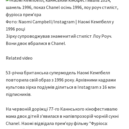
Фото: Naomi Campbell/Instagram | Наомі Кемпбелл у
1996 році
Зірку супроводжував знаменитий стиліст Лоу Роуч.
Вони двоє вбралися в Chanel.
Related video
53-річна британська супермодель Наомі Кемпбелл
повторила свій образ з 1996 року. Архівними кадрами
культова зірка подіумів ділиться в Instagram з 16 млн
підписників.
На червоній доріжці 77-го Каннського кінофестивалю
мама двох дітей зʼявилася в напівпрозорій чорній сукні
Chanel. Наомі відвідала премʼєру фільму "Фуріоса: