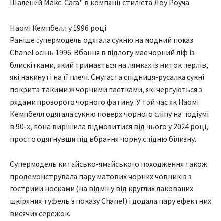
Шалений Макс. Сага" в компанії стиліста Лоу Роуча.
Наомі Кемпбелл у 1996 році
Раніше супермодель одягала сукню на модний показ
Chanel осінь 1996. Вбання в підлогу має чорний ліф із
блискітками, який тримається на лямках із ниток перлів,
які накинуті на її плечі. Смугаста спідниця-русалка сукні
покрита такими ж чорними паєтками, які чергуються з
рядами прозорого чорного фатину. У той час як Наомі
Кемпбелл одягала сукню поверх чорного сліпу на подіумі
в 90-х, вона вирішила відмовитися від нього у 2024 році,
просто одягнувши під вбрання чорну спідню білизну.
Супермодель китайсько-ямайського походження також
продемонструвала пару матових чорних човників з
гострими носками (на відміну від круглих лакованих
шкіряних туфель з показу Chanel) і додала пару ефектних
висячих сережок.