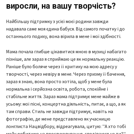
виросли, на вашу творчість?
Найбільшу підтримку з усієї моєї родини завжди
надавала саме моя єдина бабуся. Від самого початку і до
останнього подиху, вона вірила в мене і мої здібності.
Мама почала глибше цікавитися мною в музиці набагато
пізніше, але зараз я сприймаю це як нормальну реакцію.
Раніше було боляче через її критику на мою адресу у
творчості, через невіру в мене. Через призму її бачення,
зараз я знаю, вона просто хотіла, щоб у мене була
нормальна і серйозна освіта, робота, спокійне і
стабільне життя. Зараз мама підтримує мене майже в
усьому: мої пісні, концертна діяльність, питає, а що, а як
там справи. Стиль не завжди підтримує, навіть на
фотографію, де мене представлено як учасницю
лонглиста Нацвідбору, відреагувала, цитую: ''А хто тобі
мейк робитиме на прослуховування, сподіваюся не ти?''