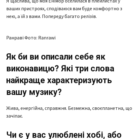
Я щаслива, що моя Енімор оселилася в плейлистах у
ваших пристроях, сподіваюся вам буде комфортно з
нею, а їй з вами. Попереду багато релізів.
Ранраві Фото: Ranrawi
Як би ви описали себе як
виконавицю? Які три слова
найкраще характеризують
вашу музику?
Жива, енергійна, справжня. Безмежна, своєпланетна, що
зачіпає.
Чи є у вас улюблені хобі, або