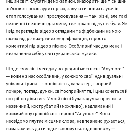
інший світ: слухати демо-записи, знаходити ще тісніший
зв'язок зі своєю аудиторією, залучати нових слухачів,
етап голосування і прослуховування — такі різні, але такі
незвичні і незвичні для мене, теж цікаві відчуття були. Як
і від переглядів відео з оглядами та фідбеками на мою
пісню від різних-різних медіафахівців, і просто
коментарі під відео з піснею. Особливий час для мене і
визначення себе у світі української музики.
Щодо смислів і меседжу всередині моєї пісні ''Anymore''
— кожен з нас особливий, у кожного свої індивідуальні
унікальні риси — зовнішність, характер, творчий
почерк, погляд, думки, світосприйняття, і цим хочеться й
потрібно ділитися. У моїй пісні була задумка проявити
незвичний, кострубатий (можливо), надламаний і
крихкий внутрішній світ героїні ''Anymore''. Вона
несвідомо плутає місцями слова, невпевнено рухається,
намагаючись дати відсіч своєму сьогоднішньому —