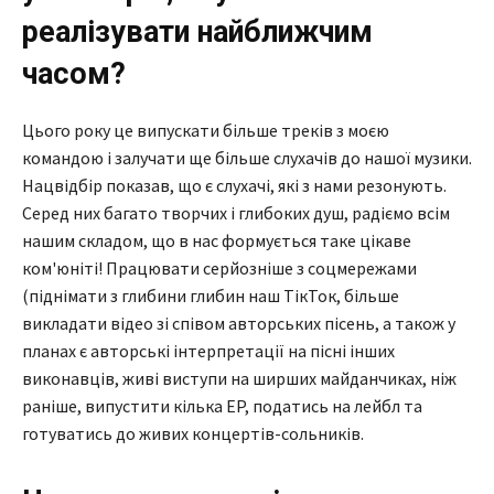
реалізувати найближчим
часом?
Цього року це випускати більше треків з моєю
командою і залучати ще більше слухачів до нашої музики.
Нацвідбір показав, що є слухачі, які з нами резонують.
Серед них багато творчих і глибоких душ, радіємо всім
нашим складом, що в нас формується таке цікаве
ком'юніті! Працювати серйозніше з соцмережами
(піднімати з глибини глибин наш ТікТок, більше
викладати відео зі співом авторських пісень, а також у
планах є авторські інтерпретації на пісні інших
виконавців, живі виступи на ширших майданчиках, ніж
раніше, випустити кілька EP, податись на лейбл та
готуватись до живих концертів-сольників.