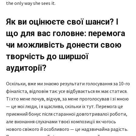
the only way she sees it.
Як ви оцінюєте свої шанси? І
що для вас головне: перемога
чи можливість донести свою
творчість до ширшої
аудиторії?
Оскільки, вже ми знаємо результати голосування за 10-го
фіналіста, відповім так: усе відбувається як має статися.
Ті хто мене почув, відчув, за мене проголосував і зі мною
— це мої люди, і я щаслива, скільки їх тут. Перемога це
приємний бонус після старанної довготривалої роботи,
але визнання слухачами твоєї композиції як чогось
нового свіжого й особливого — це надзвичайна радість.