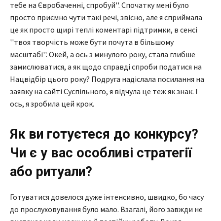
тебе на Євробаченні, спробуй''. Спочатку мені було
просто приємно чути такі речі, звісно, але я сприймала
це як просто щирі теплі коментарі підтримки, в сенсі
''твоя творчість може бути почута в більшому
масштабі''. Окей, а ось з минулого року, стала глибше
замислюватися, а як щодо справді спроби податися на
Нацвідбір цього року? Подруга надіслала посилання на
заявку на сайті Суспільного, я відчула це теж як знак. І
ось, я зробила цей крок.
Як ви готуєтеся до конкурсу?
Чи є у вас особливі стратегії
або ритуали?
Готуватися довелося дуже інтенсивно, швидко, бо часу
до прослуховування було мало. Взагалі, його завжди не