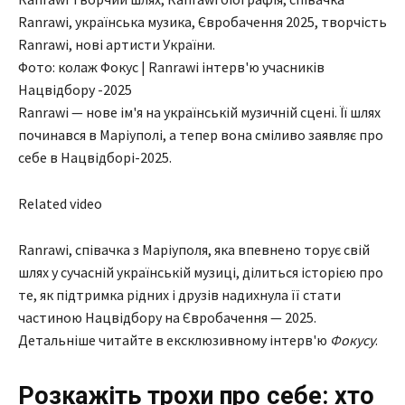
Фото: колаж Фокус | Ranrawi інтерв'ю учасників
Нацвідбору -2025
Ranrawi — нове ім'я на українській музичній сцені. Її шлях
починався в Маріуполі, а тепер вона сміливо заявляє про
себе в Нацвідборі-2025.
Related video
Ranrawi, співачка з Маріуполя, яка впевнено торує свій
шлях у сучасній українській музиці, ділиться історією про
те, як підтримка рідних і друзів надихнула її стати
частиною Нацвідбору на Євробачення — 2025.
Детальніше читайте в ексклюзивному інтерв'ю
Фокусу
.
Розкажіть трохи про себе: хто