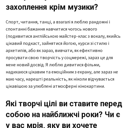
захоплення крім музики?
Спорт, читання, танці, а взагалі я люблю рандомні і
спонтанні бажання навчитися чогось нового
(подивитися англійською майстер-клас з вокалу, якийсь
цікавий подкаст, зайнятися йогою, курси зі стилю і
архетипів, або як зараз, вивчати, як ефективно
просувати свою творчість у соцмережі, зараз це для
мене новий досвід. Я люблю дивитися фільми,
надихаюся цікавим та емоційним з екрану, але зараз не
маю часу, нарешті реальність, як ніколи відчувається
цікавішою за улюблені атмосферні кінокартини.
Які творчі цілі ви ставите перед
собою на найближчі роки? Чи є
у вас мрія, яку ви хочете