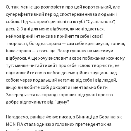
О, так, мені є що розповісти про цей коротенький, але
суперефективний період спостереження за людьми і
собою. Під час прем'єри пісні на ютубі "Суспільного",
десь 2-3 дні для мене відбувся, як мені здається,
неймовірний інтенсив з прийняття себе і своєї
творчості, бо одна справа — сам себе критикуєш, топиш,
інша справа — хтось ще. Загартування на максимум
відбулося. А ще хочу висловити своє побажання кожному
тут: менше читайте хейт про себе і свою творчість, не
підживлюйте свою любов до емоційних знущань над
собою через подальший негатив від себе і від людей,
якщо ви любите собі докоряти і ментально бити.
Зосередьтеся на справді хороших відгуках і просто
добре відпочиньте від "шуму".
Нагадаємо, раніше Фокус писав, з Вінниці до Берліна: як
MON FIA стала однією з головних претенденток на