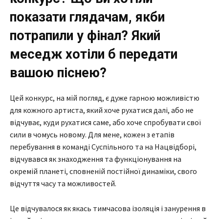
показати глядачам, якби
потрапили у фінал? Який
меседж хотіли б передати
вашою піснею?
Цей конкурс, на мій погляд, є дуже гарною можливістю
для кожного артиста, який хоче рухатися далі, або не
відчуває, куди рухатися саме, або хоче спробувати свої
сили в чомусь новому. Для мене, кожен з етапів
перебування в команді Суспільного та на Нацвідборі,
відчувався як знаходження та функціонування на
окремій планеті, сповненій постійної динаміки, свого
відчуття часу та можливостей.
Це відчувалося як якась тимчасова ізоляція і занурення в