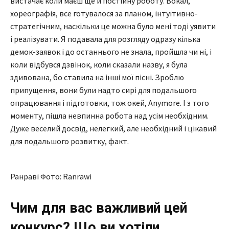
вистачає коли маєш ще й постійну роботу. Вокал,
хореографія, все готувалося за планом, інтуїтивно-
стратегічним, наскільки це можна було мені тоді уявити
і реалізувати. Я подавала для розгляду одразу кілька
демок-заявок і до останнього не знала, пройшла чи ні, і
коли відбувся дзвінок, коли сказали назву, я була
здивована, бо ставила на інші мої пісні. Зроблю
припущення, вони були надто сирі для подальшого
опрацювання і підготовки, тож окей, Anymore. І з того
моменту, пішла невпинна робота над усім необхідним.
Дуже веселий досвід, нелегкий, але необхідний і цікавий
для подальшого розвитку, факт.
Ранраві Фото: Ranrawi
Чим для вас важливий цей
конкурс? Що ви хотіли