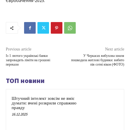
Євробачення-2025.
Previous article
Next article
Із 1 лютого українські банки
У Черкасах вибухова хвиля
запровадять ліміти на грошові
пошкодила житлові будинки: вибито
перекази
пів сотні вікон (ФОТО)
ТОП новини
Штучний інтелект зовсім не вміє
думати: вчені розкрили справжню
правду
16.12.2025