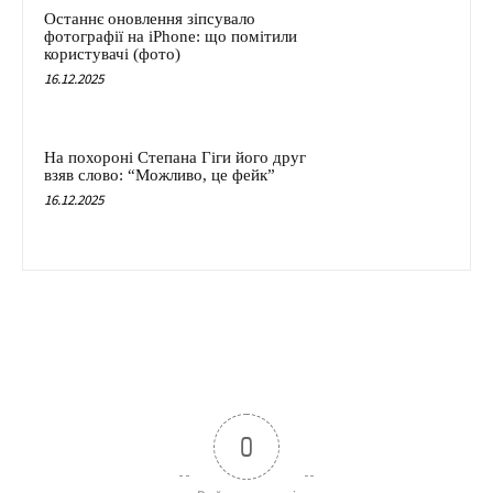
Останнє оновлення зіпсувало
фотографії на iPhone: що помітили
користувачі (фото)
16.12.2025
На похороні Степана Гіги його друг
взяв слово: “Можливо, це фейк”
16.12.2025
0