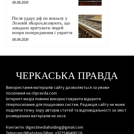
06.08.2026
Після удару рф по вокзалу у
Лозовій з&apos;ясовують, що
завадило врятувати людей
попри попередження і укриття
06.08.2026
ЧЕРКАСЬКА ПРАВДА
Використання матеріалів сайту дозволяється за умови
посилання на chpravda.com
Інтернет-медіа повинні використовувати відкрите
гіперпосилання для пошукових систем. Редакція сайту не може
поділяти точку зору авторів статей та відповідальності за зміст
розміщенних матеріалів не несе.
Контакти: digestmediaholding@gmail.com
Telegram/WhatsApp/Viber: +972546406116