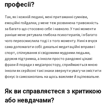
професії?
Так, як і кожній людині, мені притаманні сумніви,
емоційні гойдалки, у мене теж розвинена тривожність
за багато що стосовно себе і навколо. У такі моменти
раніше мене рятувала глибока психотерапія, і я багато
чого переосмислила тоді і з того моменту. Нині я вчуся
сама допомагати собі: дихальні медитаційні вправи і
спорт, спілкування зі свідомими мудрими людьми,
дружня підтримка, а інколи просто рандомні цікаві
фрази й поради з медіапростору, сприймаються мною
інколи як серйозні такі знаки звернути увагу чи змістити
фокус із самозакопань на щось важливе й зцілювальне.
Як ви справляєтеся з критикою
або невдачами?