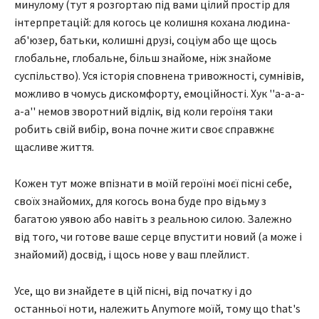
минулому (тут я розгортаю під вами цілий простір для
інтерпретацій: для когось це колишня кохана людина-
аб'юзер, батьки, колишні друзі, соціум або ще щось
глобальне, глобальне, більш знайоме, ніж знайоме
суспільство). Уся історія сповнена тривожності, сумнівів,
можливо в чомусь дискомфорту, емоційності. Хук ''а-а-а-
а-а'' немов зворотний відлік, від коли героїня таки
робить свій вибір, вона почне жити своє справжнє
щасливе життя.
Кожен тут може впізнати в моїй героїні моєї пісні себе,
своїх знайомих, для когось вона буде про відьму з
багатою уявою або навіть з реальною силою. Залежно
від того, чи готове ваше серце впустити новий (а може і
знайомий) досвід, і щось нове у ваш плейлист.
Усе, що ви знайдете в цій пісні, від початку і до
останньої ноти, належить Anymore моїй, тому що that's