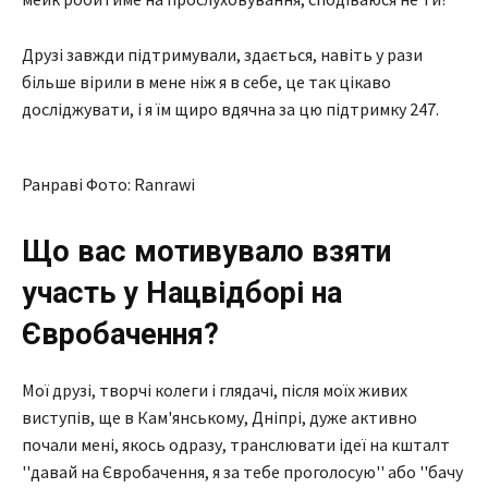
Друзі завжди підтримували, здається, навіть у рази
більше вірили в мене ніж я в себе, це так цікаво
досліджувати, і я їм щиро вдячна за цю підтримку 247.
Ранраві Фото: Ranrawi
Що вас мотивувало взяти
участь у Нацвідборі на
Євробачення?
Мої друзі, творчі колеги і глядачі, після моїх живих
виступів, ще в Кам'янському, Дніпрі, дуже активно
почали мені, якось одразу, транслювати ідеї на кшталт
''давай на Євробачення, я за тебе проголосую'' або ''бачу