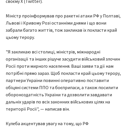
своєму X (Twitter).
Міністр проінформував про ракетні атаки РФ у Полтаві,
Львові і Кривому Розі останніми днями і що вони
забрали багато життів, тож закликав їх покласти край
цьому терору.
"Я закликаю всі столиці, міністрів, міжнародні
організації та інших рішуче засудити військовий злочин
Росії проти мирного населення. Ваші заяви та дії нам
потрібні прямо зараз. Щоб покласти край цьому терору,
партнери України повинні оперативно поставити
обіцяні системи ППО та боєприпаси, а також посилити
обороноздатність України та дозволити завдавати
дальніх ударів по всіх законних військових цілях на
території Росії", — написав він.
Кулеба акцентував увагу на тому, що РФ