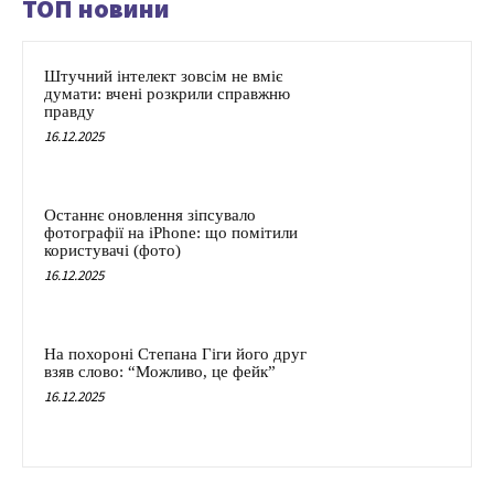
ТОП новини
Штучний інтелект зовсім не вміє
думати: вчені розкрили справжню
правду
16.12.2025
Останнє оновлення зіпсувало
фотографії на iPhone: що помітили
користувачі (фото)
16.12.2025
На похороні Степана Гіги його друг
взяв слово: “Можливо, це фейк”
16.12.2025