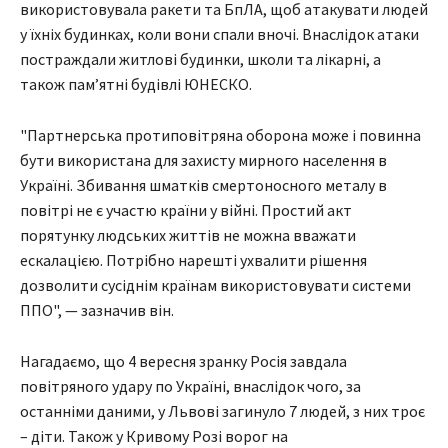
використовувала ракети та БпЛА, щоб атакувати людей
у їхніх будинках, коли вони спали вночі. Внаслідок атаки
постраждали житлові будинки, школи та лікарні, а
також пам’ятні будівлі ЮНЕСКО.
"Партнерська протиповітряна оборона може і повинна
бути використана для захисту мирного населення в
Україні. Збивання шматків смертоносного металу в
повітрі не є участю країни у війні. Простий акт
порятунку людських життів не можна вважати
ескалацією. Потрібно нарешті ухвалити рішення
дозволити сусіднім країнам використовувати системи
ППО", — зазначив він.
Нагадаємо, що 4 вересня зранку Росія завдала
повітряного удару по Україні, внаслідок чого, за
останніми даними, у Львові загинуло 7 людей, з них троє
– діти. Також у Кривому Розі ворог на