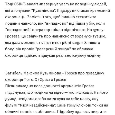
Тоді OSINT-аналітик звернув увагу на поведінку людей,
які оточували "Кузьмінова". Підозру викликав кремезний
охоронець. Замість того, щоб пильно стежити за
подіями навколо, він "випадково" відійшов у бік, коли
"випадковий" оператор знімав підопічного. На думку
Грозєва, це свідчить про навмисно створену ситуацію,
яка дала можливість зняти потрібні кадри. З іншого
боку, він провів "реверсний пошук" по обличчю
охоронця і дійсно відшукав реально існуючу людину.
Загибель Максима Кузьмінова – Грозєв про поведінку
охоронця Фото: X / Христо Грозєв
Після викладно послідовності аргументів Грозєв
підсумував, що людина на відео — містифікація. На його
думку, невідома особа натягнула на себе маску, як у
фільмі "Місія нездійсненна". Саме тому ключові точки на
обличчі повністю збігались. Підробку вдалось викрити