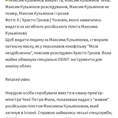
Фото: X / Христо Грозєв | Чоловік, якого намагались
видати за загиблого російського пілота Максима
Кузьмінова
Щоб видати людину за Максима Кузьмінова, створили
латексну маску, як у персонажів кінофільму "Місія
нездійсненна", пояснив розслідувач Христо Грозєв. Вона
майже обманула спеціальні OSINT-інструменти для
аналізу облич.
Related video
Невідомі особи спробували ввести в оману прем'єр-
міністра Чехії Петра Фіала, показавши кадри з "живим"
російським пілотом Максимом Кузьміновим, який
загинув в Іспанії. Справою займались чеські спецслужби,