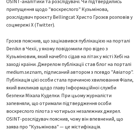
OSINT-аналітики та розслідувачі. Чи підтвердились
припущення щодо "воскреслого" Кузьмінова,
розслідувач проєкту Bellingcat Христо Грозєв розповів у
соцмережі X (Twitter).
Грозєв пояснив, що зацікавився публікацією на порталі
Denikn в Чехії, у якому повідомили про відео з
Кузьміновим, який начебто сідав на літак у місті Хебі на
заході країни. Джерелом публікації став блог на порталі
medium.seznam, підписаний автором з псевдо "Авіатор".
Публікація цієї особи стала причиною хвилювання Фіали,
який викликав щодо главу Інформаційної служби
безпеки Міхала Куделки. При цьому журналісти
запевняли, що отримали підтвердження особи
воскреслого пілота з чотирьох незалежних джерел.
OSINT-розслідувач пояснив, чому він впевнений, що
заява про "Кузьмінова" — це містифікація.