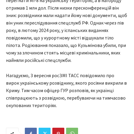
перегнати Мі-8 на українську територію, а в нагороду
отримав 1 млн дол. Після низки пресконференцій він
зник: розвідники мали надати йому нові документи, щоб
він уник переслідування спецслужб РФ. Однак через пів
року, в лютому 2024 року, у іспанських виданнях
повідомили, що у курортному місті відшукали тіло
пілота. Родіювання показало, що Кузьмінова убили, при
чому за злочином стоять місцеві кримінальники, яких
найняли російські спецслужби.
Нагадуємо, 3 вересня росЗМІ ТАСС повідомило про
вирок українському розвіднику, якого росіяни викрили в
Криму. Тим часом офіцер ГУР розповів, як українці
співпрацюють з розвідкою, перебуваючи на тимчасово
окупованих територіях.