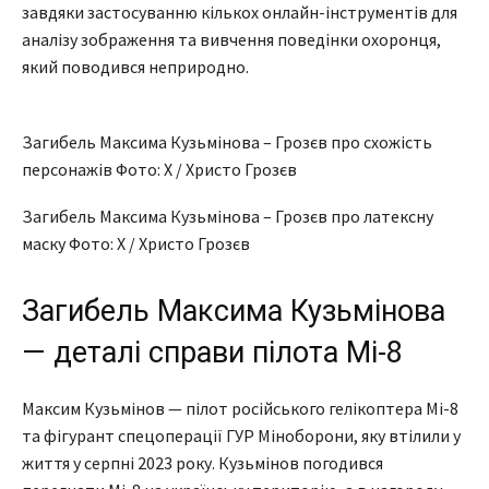
завдяки застосуванню кількох онлайн-інструментів для
аналізу зображення та вивчення поведінки охоронця,
який поводився неприродно.
Загибель Максима Кузьмінова – Грозєв про схожість
персонажів Фото: X / Христо Грозєв
Загибель Максима Кузьмінова – Грозєв про латексну
маску Фото: X / Христо Грозєв
Загибель Максима Кузьмінова
— деталі справи пілота Мі-8
Максим Кузьмінов — пілот російського гелікоптера Мі-8
та фігурант спецоперації ГУР Міноборони, яку втілили у
життя у серпні 2023 року. Кузьмінов погодився