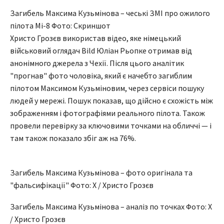
Загибель Максима Кузьмінова – чеські ЗМІ про ожилого
пілота Мі-8 Фото: Скриншот
Христо Грозєв використав відео, яке німецький
військовий оглядач Bild Юліан Рьопке отримав від
анонімного джерела з Чехії. Після цього аналітик
"прогнав" фото чоловіка, який є начебто загиблим
пілотом Максимом Кузьміновим, через сервіси пошуку
людей у мережі. Пошук показав, що дійсно є схожість між
зображенням і фотографіями реального пілота. Також
провели перевірку за ключовими точками на обличчі — і
там також показало збіг аж на 76%.
Загибель Максима Кузьмінова – фото оригінала та
"фальсифікації" Фото: X / Христо Грозєв
Загибель Максима Кузьмінова – аналіз по точках Фото: X
/ Христо Грозєв