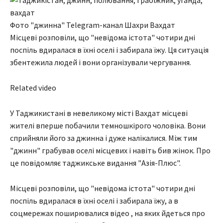
Фото "джинна" Telegram-канал Шахри Вахдат
Місцеві розповіли, що "невідома істота" чотири дні
поспіль вдиралася в їхні оселі і забирала їжу. Ця ситуація
збентежила людей і вони організували чергування.
Related video
У Таджикистані в невеликому місті Вахдат місцеві
жителі вперше побачили темношкірого чоловіка. Вони
сприйняли його за джинна і дуже налікалися. Між тим
"джинн" грабував оселі місцевих і навіть бив жінок. Про
це повідомляє таджикське видання "Азія-Плюс".
Місцеві розповіли, що "невідома істота" чотири дні
поспіль вдиралася в їхні оселі і забирала їжу, а в
соцмережах поширювалися відео , на яких йдеться про