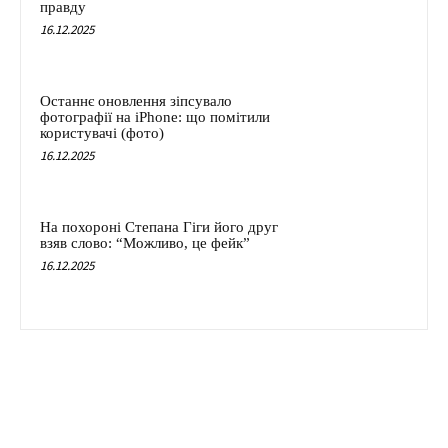
правду
16.12.2025
Останнє оновлення зіпсувало
фотографії на iPhone: що помітили
користувачі (фото)
16.12.2025
На похороні Степана Гіги його друг
взяв слово: “Можливо, це фейк”
16.12.2025