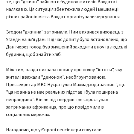
те, що "джинн" зайшов в будинок жителів Вахдата і
налякав їх. Ця ситуація збентежила людей і мешканці
різних районів міста Вахдат організували чергування.
Згодом "джинна" затримали. Ним виявився виходець з
Уганди на ім'я Дані. Під час допиту було встановлено, що
Дані через голод був змушений заходити вночі в людські
будинки, щоб знайти хліб.
Між тим, влада визнала новину про появу "істоти", яку
жителі вважали "демоном", необґрунтованою.
Прессекретар МВС Нусратулло Махмадзода заявив ", що
"ця новина не має реальних підстав і була поширена
неправдиво". Він не підтвердив і не спростував
затримання африканця, про що повідомили в
соціальних мережах.
Нагадаємо, що у Європі пенсіонери сплутали