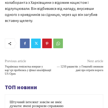
колаборанта з Харківщини з відомим нацистом і
відлупцювали. Він відбивався від нападу, вкусивши
одного з кривдників за сідницю, через що він загубив
вставну щелепу.
Previous article
Next article
Українська тенісистка вперше у
— 1210 рашистів: у Генштабі оновили
кар’єрі пробилась у фінал кваліфікації
дані про втрати ворога
US Open
ТОП новини
Штучний інтелект зовсім не вміє
думати: вчені розкрили справжню