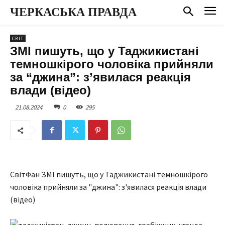
ЧЕРКАСЬКА ПРАВДА
СВІТ
ЗМІ пишуть, що у Таджикистані
темношкірого чоловіка прийняли
за “джина”: з’явилася реакція
влади (відео)
21.08.2024
0
295
СвітФан ЗМІ пишуть, що у Таджикистані темношкірого
чоловіка прийняли за "джина": з'явилася реакція влади
(відео)