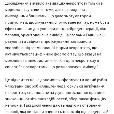
Дослідження виявило активацію некроптозу тільки в
моделях з тау-сплетіннями, але не в моделях з
амілоїдними бляшками, що дало змогу авторам
припустити, що лікування, спрямоване на тау, може бути
ефективнішим для уповільнення нейродегенерації, ніж
терапія, орієнтована на амілоїд. За словами Таля, "наші
результати свідчать про існування пов'язаної з
хворобою відтермінованої форми некроптозу, що
активується специфічною формою тау, що вказує на
можливість використання інгібіторів некроптозу в
синергії з препаратами, що розщеплюють амілоїд."
Це відкриття може допомогти сформувати новий рубіж
у лікуванні хвороби Альцгеймера, оскільки інгібування
некроптозу спрямоване на усунення основної причини
зниження когнітивних здібностей, зберігаючи функцію
нейронів. Такі досягнення дають надію на створення
терапії, яка не тільки очистить мозок від відкладень, а й