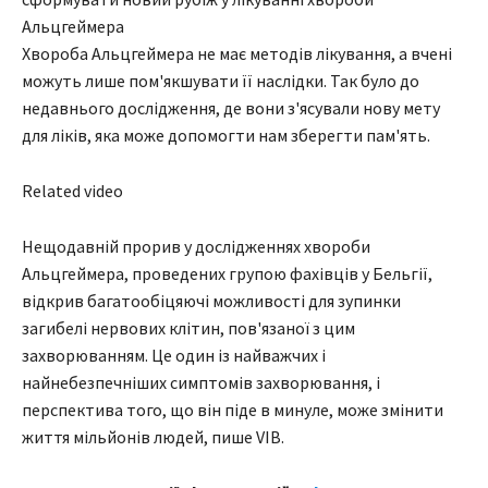
Альцгеймера
Хвороба Альцгеймера не має методів лікування, а вчені
можуть лише пом'якшувати її наслідки. Так було до
недавнього дослідження, де вони з'ясували нову мету
для ліків, яка може допомогти нам зберегти пам'ять.
Related video
Нещодавній прорив у дослідженнях хвороби
Альцгеймера, проведених групою фахівців у Бельгії,
відкрив багатообіцяючі можливості для зупинки
загибелі нервових клітин, пов'язаної з цим
захворюванням. Це один із найважчих і
найнебезпечніших симптомів захворювання, і
перспектива того, що він піде в минуле, може змінити
життя мільйонів людей, пише VIB.