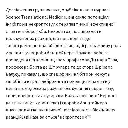
Дослідження групи вчених, опубліковане в журналі
Science Translational Medicine, відкрило потенціал
інгібіторів некроптозу як терапевтичної ефективної
стратегії боротьби. Некроптоз, послідовність
молекулярних реакцій, що призводять до
запрограмованої загибелі клітин, відіграє важливу роль
у розвитку хвороби Альцгеймера. Наукова робота,
проведена під керівництвом професора Дітмара Таля,
професора Барта де Штрупера та доктора Шрірама
Балусу, показала, що специфічні інгібітори можуть
запобігти втраті нейронів та покращити пам'ять у
мишачих моделях за рахунок блокування некроптозу,
спричиненого тау-пухирями. Балусу пояснив: "Нервові
клітини гинуть у контексті хвороби Альцгеймера
внаслідок чітко визначеної послідовності біохімічних
реакцій, які називаються "некроптозом"".