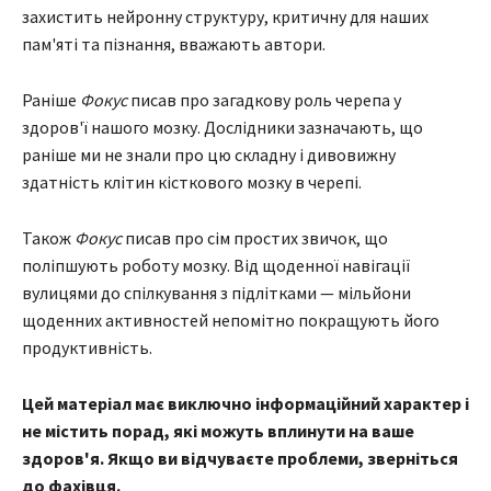
захистить нейронну структуру, критичну для наших
пам'яті та пізнання, вважають автори.
Раніше
Фокус
писав про загадкову роль черепа у
здоров'ї нашого мозку. Дослідники зазначають, що
раніше ми не знали про цю складну і дивовижну
здатність клітин кісткового мозку в черепі.
Також
Фокус
писав про сім простих звичок, що
поліпшують роботу мозку. Від щоденної навігації
вулицями до спілкування з підлітками — мільйони
щоденних активностей непомітно покращують його
продуктивність.
Цей матеріал має виключно інформаційний характер і
не містить порад, які можуть вплинути на ваше
здоров'я. Якщо ви відчуваєте проблеми, зверніться
до фахівця.