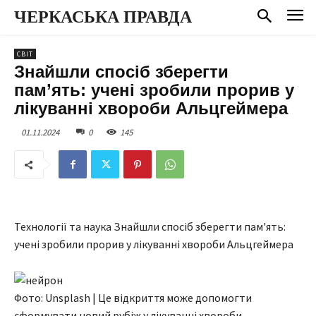
ЧЕРКАСЬКА ПРАВДА
СВІТ
Знайшли спосіб зберегти
пам’ять: учені зробили прорив у
лікуванні хвороби Альцгеймера
01.11.2024
0
145
Технології та наука Знайшли спосіб зберегти пам'ять:
учені зробили прорив у лікуванні хвороби Альцгеймера
Фото: Unsplash | Це відкриття може допомогти
сформувати новий рубіж у лікуванні хвороби