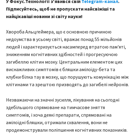
У Фокус.Технології з'явився свій
Telegram-канал
.
Підписуйтесь, щоб не пропускати найсвіжіші та
найцікавіші новини зі світу науки!
Хвороба Альцгеймера, що є основною причиною
недоумства в усьому світі, вражає понад 55 мільйонів
людей і характеризується насамперед втратою пам'яті,
зниженням когнітивних здібностей і прогресуючою
загибеллю клітин мозку. Центральним елементом цих
виснажливих симптомів є бляшки амілоїду-бета та
клубки білка тау в мозку, що порушують комунікацію між
клітинами та зрештою призводять до загибелі нейронів.
Незважаючи на значні зусилля, лікування на сьогодні
здебільшого спрямоване на тимчасове зняття
симптомів, і хоча деякі препарати, спрямовані на
амілоїдні бляшки, отримали схвалення, вони не
продемонстрували поліпшення когнітивних показників.