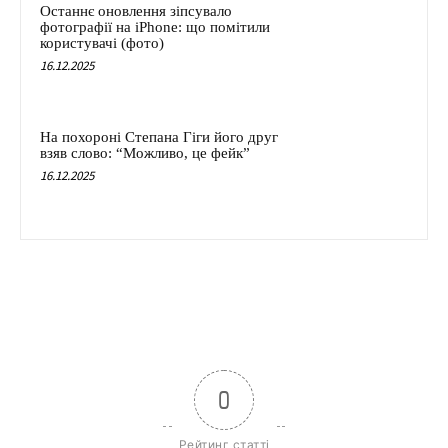
Останнє оновлення зіпсувало
фотографії на iPhone: що помітили
користувачі (фото)
16.12.2025
На похороні Степана Гіги його друг
взяв слово: “Можливо, це фейк”
16.12.2025
0
Рейтинг статті