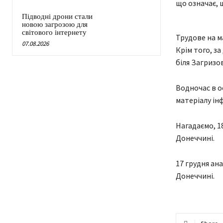
що означає, 
Підводні дрони стали
новою загрозою для
світового інтернету
Трудове на м
07.08.2026
Крім того, з
біля Загризо
Водночас в о
матеріалу ін
Нагадаємо, 1
Донеччині.
17 грудня ан
Донеччині.