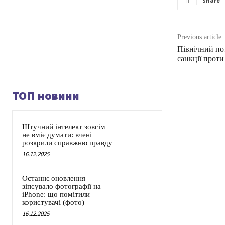
Share
Previous article
Північний по
санкції проти
ТОП новини
Штучний інтелект зовсім
не вміє думати: вчені
розкрили справжню правду
16.12.2025
Останнє оновлення
зіпсувало фотографії на
iPhone: що помітили
користувачі (фото)
16.12.2025