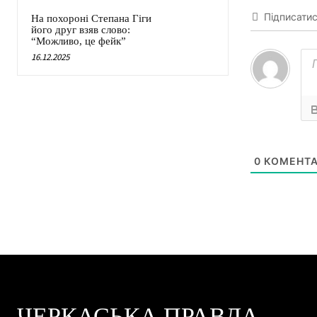
Підписати
На похороні Степана Гіги
його друг взяв слово:
“Можливо, це фейк”
16.12.2025
0
КОМЕНТА