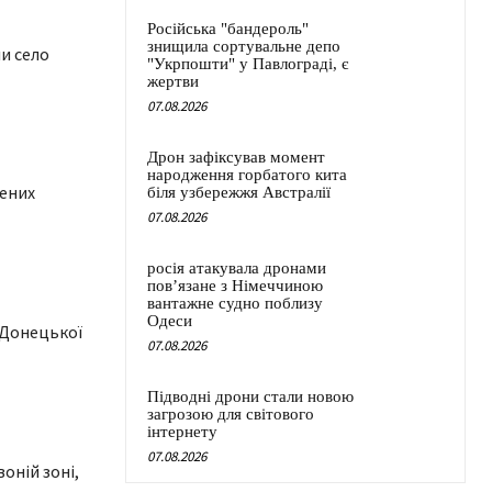
Російська "бандероль"
знищила сортувальне депо
и село
"Укрпошти" у Павлограді, є
жертви
07.08.2026
Дрон зафіксував момент
народження горбатого кита
лених
біля узбережжя Австралії
07.08.2026
росія атакувала дронами
пов’язане з Німеччиною
вантажне судно поблизу
Одеси
 Донецької
07.08.2026
Підводні дрони стали новою
загрозою для світового
інтернету
07.08.2026
оній зоні,