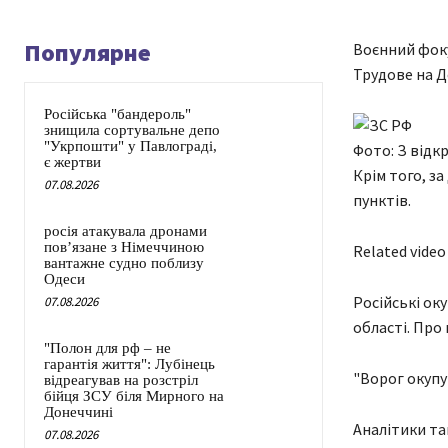
Популярне
Воєнний фоку
Трудове на Д
Російська "бандероль"
знищила сортувальне депо
"Укрпошти" у Павлограді,
Фото: З відк
є жертви
Крім того, з
07.08.2026
пунктів.
росія атакувала дронами
пов’язане з Німеччиною
Related video
вантажне судно поблизу
Одеси
Російські ок
07.08.2026
області. Про
"Полон для рф – не
гарантія життя": Лубінець
"Ворог окупу
відреагував на розстріл
бійця ЗСУ біля Мирного на
Донеччині
Аналітики так
07.08.2026