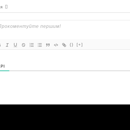
ся
{}
[+]
РІ