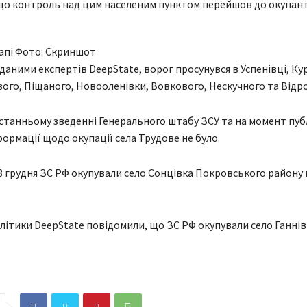
що контроль над цим населеним пунктом перейшов до окупант
апі Фото: Скриншот
а даними експертів DeepState, ворог просунувся в Успенівці, Ку
вого, Піщаного, Новооленівки, Вовкового, Нескучного та Відр
станньому зведенні Генерального штабу ЗСУ та на момент публ
формації щодо окупації села Трудове не було.
8 грудня ЗС РФ окупували село Сонцівка Покровського району 
алітики DeepState повідомили, що ЗС РФ окупували село Ганнів