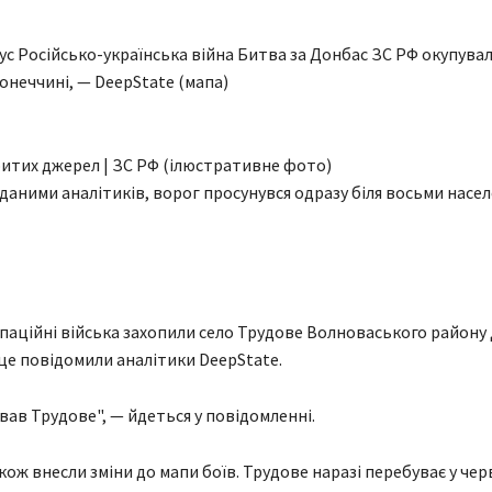
с Російсько-українська війна Битва за Донбас ЗС РФ окупувал
онеччині, — DeepState (мапа)
ритих джерел | ЗС РФ (ілюстративне фото)
а даними аналітиків, ворог просунувся одразу біля восьми насе
упаційні війська захопили село Трудове Волноваського району
 це повідомили аналітики DeepState.
вав Трудове", — йдеться у повідомленні.
ож внесли зміни до мапи боїв. Трудове наразі перебуває у черв