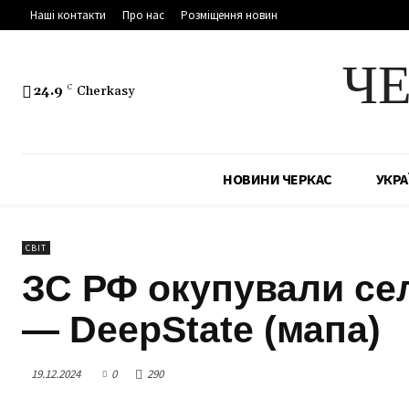
Наші контакти
Про нас
Розміщення новин
Ч
24.9
C
Cherkasy
НОВИНИ ЧЕРКАС
УКРА
СВІТ
ЗС РФ окупували сел
— DeepState (мапа)
19.12.2024
0
290