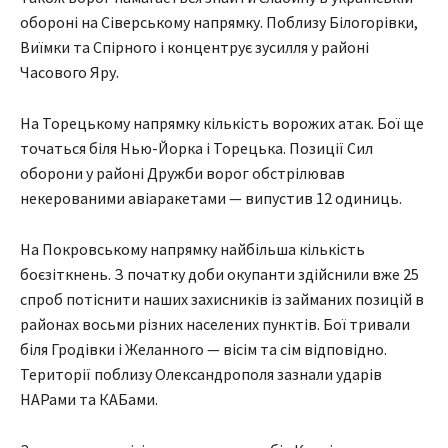
обороні на Сіверському напрямку. Поблизу Білогорівки,
Виїмки та Спірного і концентрує зусилля у районі
Часового Яру.
На Торецькому напрямку кількість ворожих атак. Бої ще
точаться біля Нью-Йорка і Торецька. Позиції Сил
оборони у районі Дружби ворог обстрілював
некерованими авіаракетами — випустив 12 одиниць.
На Покровському напрямку найбільша кількість
боєзіткнень. З початку доби окупанти здійснили вже 25
спроб потіснити наших захисників із займаних позицій в
районах восьми різних населених пунктів. Бої тривали
біля Гродівки і Желанного — вісім та сім відповідно.
Території поблизу Олександрополя зазнали ударів
НАРами та КАБами.