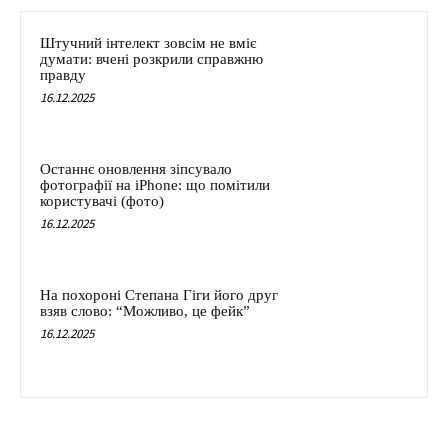
Штучний інтелект зовсім не вміє
думати: вчені розкрили справжню
правду
16.12.2025
Останнє оновлення зіпсувало
фотографії на iPhone: що помітили
користувачі (фото)
16.12.2025
На похороні Степана Гіги його друг
взяв слово: “Можливо, це фейк”
16.12.2025