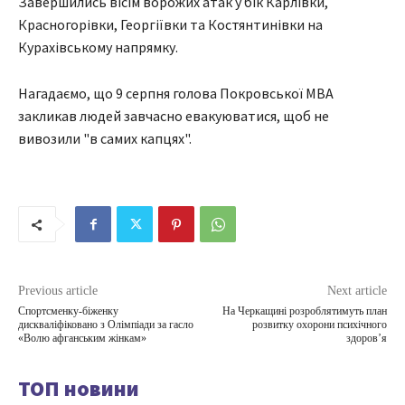
Завершились вісім ворожих атак у бік Карлівки,
Красногорівки, Георгіївки та Костянтинівки на
Курахівському напрямку.
Нагадаємо, що 9 серпня голова Покровської МВА
закликав людей завчасно евакуюватися, щоб не
вивозили "в самих капцях".
Previous article
Next article
Спортсменку-біженку
На Черкащині розроблятимуть план
дискваліфіковано з Олімпіади за гасло
розвитку охорони психічного
«Волю афганським жінкам»
здоров’я
ТОП новини