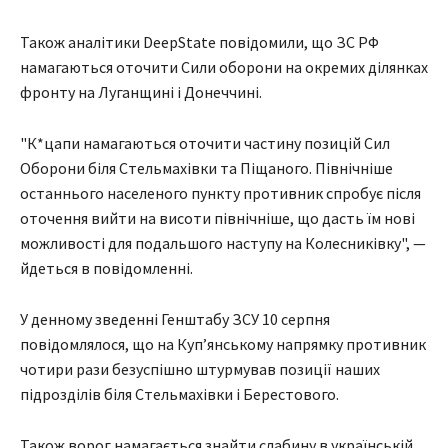
Також аналітики DeepState повідомили, що ЗС РФ
намагаються оточити Сили оборони на окремих ділянках
фронту на Луганщині і Донеччині.
"К*цапи намагаються оточити частину позицій Сил
Оборони біля Стельмахівки та Піщаного. Північніше
останнього населеного пункту противник спробує після
оточення вийти на висоти північніше, що дасть їм нові
можливості для подальшого наступу на Колесниківку", —
йдеться в повідомленні.
У денному зведенні Генштабу ЗСУ 10 серпня
повідомлялося, що на Куп’янському напрямку противник
чотири рази безуспішно штурмував позиції наших
підрозділів біля Стельмахівки і Берестового.
Також ворог намагається знайти слабину в українській