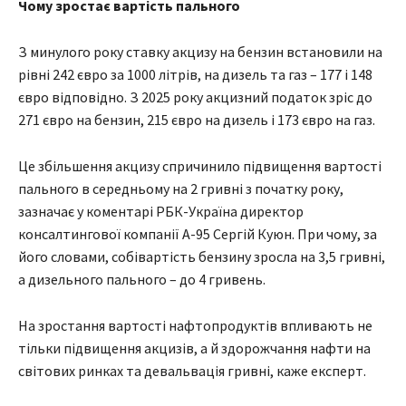
Чому зростає вартість пального
З минулого року ставку акцизу на бензин встановили на
рівні 242 євро за 1000 літрів, на дизель та газ – 177 і 148
євро відповідно. З 2025 року акцизний податок зріс до
271 євро на бензин, 215 євро на дизель і 173 євро на газ.
Це збільшення акцизу спричинило підвищення вартості
пального в середньому на 2 гривні з початку року,
зазначає у коментарі РБК-Україна директор
консалтингової компанії А-95 Сергій Куюн. При чому, за
його словами, собівартість бензину зросла на 3,5 гривні,
а дизельного пального – до 4 гривень.
На зростання вартості нафтопродуктів впливають не
тільки підвищення акцизів, а й здорожчання нафти на
світових ринках та девальвація гривні, каже експерт.