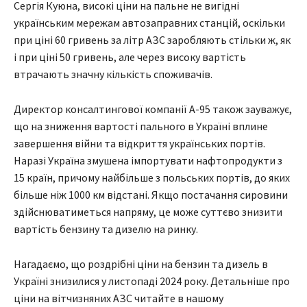
Сергія Куюна, високі ціни на пальне не вигідні
українським мережам автозаправних станцій, оскільки
при ціні 60 гривень за літр АЗС заробляють стільки ж, як
і при ціні 50 гривень, але через високу вартість
втрачають значну кількість споживачів.
Директор консалтингової компанії А-95 також зауважує,
що на зниження вартості пального в Україні вплине
завершення війни та відкриття українських портів.
Наразі Україна змушена імпортувати нафтопродукти з
15 країн, причому найбільше з польських портів, до яких
більше ніж 1000 км відстані. Якщо постачання сировини
здійснюватиметься напряму, це може суттєво знизити
вартість бензину та дизелю на ринку.
Нагадаємо, що роздрібні ціни на бензин та дизель в
Україні знизилися у листопаді 2024 року. Детальніше про
ціни на вітчизняних АЗС читайте в нашому