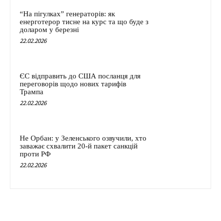
“На пігулках” генераторів: як
енерготерор тисне на курс та що буде з
доларом у березні
22.02.2026
ЄС відправить до США посланця для
переговорів щодо нових тарифів
Трампа
22.02.2026
Не Орбан: у Зеленського озвучили, хто
заважає схвалити 20-й пакет санкцій
проти РФ
22.02.2026