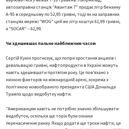
автозаправна станція "Авантаж 7" продає літр бензину
А-95 в середньому по 52,95 гривні, тоді як на заправних
станціях мережі "WOG" цей же літр коштує 61,99 гривні,
а "SOCAR" – 62,99.
Чи здешевшає пальне найближчим часом
Сергій Куюн прогнозує, що попри зростання акцизів і
девальвацію гривні, нафтопродукти в Україні можуть
навіть здешевшати протягом року. Це пов'язано з
низкою факторів на міжнародній арені, зокрема з
політикою новообраного президента США Дональда
Трампа щодо видобутку нафти.
"Американцям навіть не потрібно значно збільшувати
видобуток, оскільки ще торік були ознаки
перенасичення ринку. Якщо додати ще трохи нафти, це