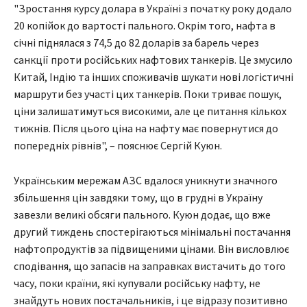
"Зростання курсу долара в Україні з початку року додало
20 копійок до вартості пального. Окрім того, нафта в
січні піднялася з 74,5 до 82 доларів за барель через
санкції проти російських нафтових танкерів. Це змусило
Китай, Індію та інших споживачів шукати нові логістичні
маршрути без участі цих танкерів. Поки триває пошук,
ціни залишатимуться високими, але це питання кількох
тижнів. Після цього ціна на нафту має повернутися до
попередніх рівнів", – пояснює Сергій Куюн.
Українським мережам АЗС вдалося уникнути значного
збільшення цін завдяки тому, що в грудні в Україну
завезли великі обсяги пального. Куюн додає, що вже
другий тиждень спостерігаються мінімальні постачання
нафтопродуктів за підвищеними цінами. Він висловлює
сподівання, що запасів на заправках вистачить до того
часу, поки країни, які купували російську нафту, не
знайдуть нових постачальників, і це відразу позитивно