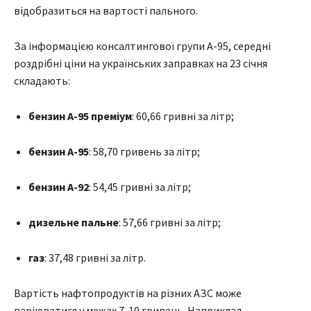
відобразиться на вартості пального.
За інформацією консалтингової групи А-95, середні
роздрібні ціни на українських заправках на 23 січня
складають:
бензин А-95 преміум
: 60,66 гривні за літр;
бензин А-95
: 58,70 гривень за літр;
бензин А-92
: 54,45 гривні за літр;
дизельне пальне
: 57,66 гривні за літр;
газ
: 37,48 гривні за літр.
Вартість нафтопродуктів на різних АЗС може
варіюватися у межах 7-10 гривень. Наприклад,