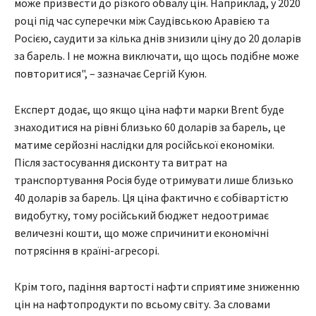
може призвести до різкого обвалу цін. Наприклад, у 2020
році під час суперечки між Саудівською Аравією та
Росією, саудити за кілька днів знизили ціну до 20 доларів
за барель. І не можна виключати, що щось подібне може
повторитися", – зазначає Сергій Куюн.
Експерт додає, що якщо ціна нафти марки Brent буде
знаходитися на рівні близько 60 доларів за барель, це
матиме серйозні наслідки для російської економіки.
Після застосування дисконту та витрат на
транспортування Росія буде отримувати лише близько
40 доларів за барель. Ця ціна фактично є собівартістю
видобутку, тому російський бюджет недоотримає
величезні кошти, що може спричинити економічні
потрясіння в країні-агресорі.
Крім того, падіння вартості нафти сприятиме зниженню
цін на нафтопродукти по всьому світу. За словами