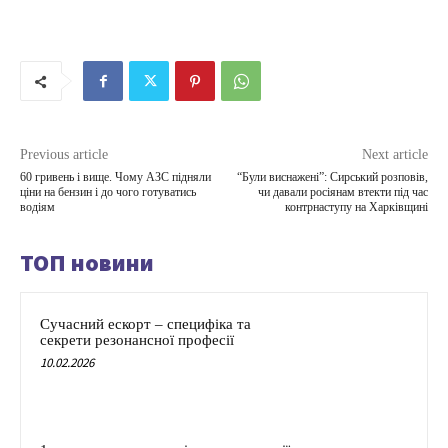
Previous article
Next article
60 гривень і вище. Чому АЗС підняли
“Були виснажені”: Сирський розповів,
ціни на бензин і до чого готуватись
чи давали росіянам втекти під час
водіям
контрнаступу на Харківщині
ТОП новини
Сучасний ескорт – специфіка та
секрети резонансної професії
10.02.2026