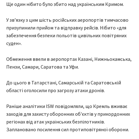
Ще один нібито було збито над українським Кримом.
У зв’язку з цим шість російських аеропортів тимчасово
призупинили прийом та відправку рейсів. Нібито «для
забезпечення безпеки польотів цивільних повітряних
суден».
Обмеження ввели в аеропортах Казані, Нижньокамська,
Пензи, Самари, Саратова та Уфи.
До цього в Татарстані, Самарській та Саратовській
області оголосили про загрозу атаки дронів.
Раніше аналітики ISW повідомляли, що Кремль вживає
заходів для захисту оборонних об'єктів у прикордонних
регіонах від атак українських безпілотників.
Заплановано посилення сил протиповітряної оборони.