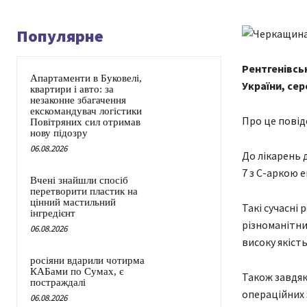
Популярне
Рентгенівсь
Апартаменти в Буковелі,
України, сер
квартири і авто: за
незаконне збагачення
екскомандувач логістики
Про це повід
Повітряних сил отримав
нову підозру
06.08.2026
До лікарень 
7 з С-аркою 
Вчені знайшли спосіб
перетворити пластик на
цінний мастильний
Такі сучасні
інгредієнт
різноманітни
06.08.2026
високу якість
росіяни вдарили чотирма
КАБами по Сумах, є
Також завдяк
постраждалі
операційних 
06.08.2026