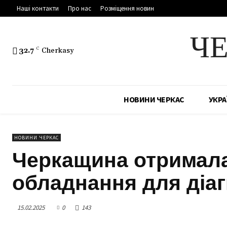
Наші контакти
Про нас
Розміщення новин
Ч
32.7
C
Cherkasy
НОВИНИ ЧЕРКАС
УКРА
НОВИНИ ЧЕРКАС
Черкащина отримала
обладнання для діа
15.02.2025
0
143