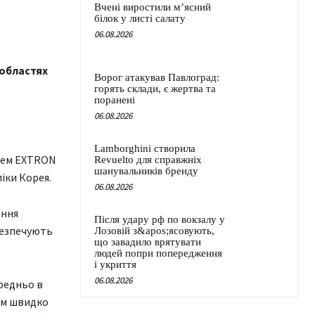
Вчені виростили м’ясний
білок у листі салату
06.08.2026
 областях
Ворог атакував Павлоград:
горять склади, є жертва та
поранені
06.08.2026
Lamborghini створила
стем EXTRON
Revuelto для справжніх
шанувальників бренду
іки Корея.
06.08.2026
ення
Після удару рф по вокзалу у
безпечують
Лозовій з&apos;ясовують,
що завадило врятувати
людей попри попередження
і укриття
06.08.2026
редньо в
ям швидко