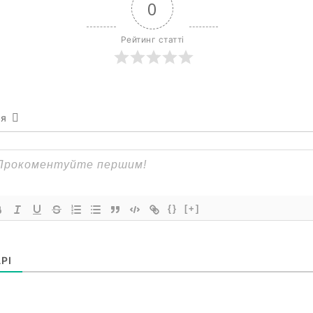
0
Рейтинг статті
ся
{}
[+]
РІ