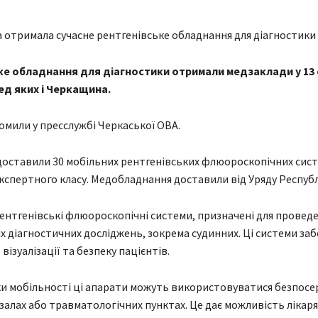
ке обладнання для діагностики отримали медзаклади у 13
ед яких і Черкащина.
омили у пресслужбі Черкаської ОВА.
доставили 30 мобільних рентгенівських флюороскопічних си
експертного класу. Медобладнання доставили від Уряду Республ
 рентгенівські флюороскопічні системи, призначені для провед
х діагностичних досліджень, зокрема судинних. Ці системи за
 візуалізації та безпеку пацієнтів.
и мобільності ці апарати можуть використовуватися безпосе
залах або травматологічних пунктах. Це дає можливість лікар