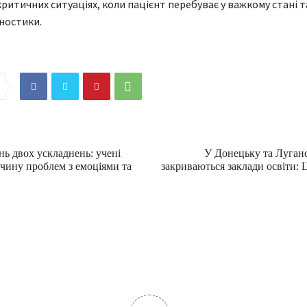
критичних ситуаціях, коли пацієнт перебуває у важкому стані 
гностики.
ь двох ускладнень: учені
У Донецьку та Луганс
ичину проблем з емоціями та
закриваються заклади освіти: