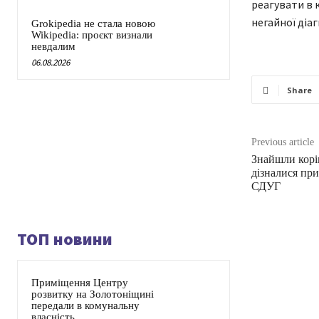
реагувати в 
негайної діа
Grokipedia не стала новою
Wikipedia: проєкт визнали
невдалим
06.08.2026
Share
Previous article
Знайшли корін
дізналися пр
СДУГ
ТОП новини
Приміщення Центру
розвитку на Золотоніщині
передали в комунальну
власність