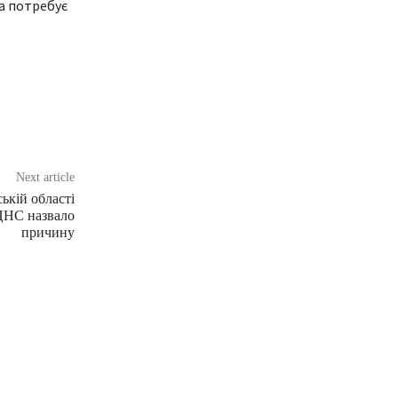
та потребує
Next article
ькій області
 ЦНС назвало
причину