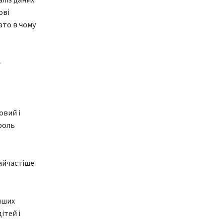
ові
ато в чому
е
овий і
роль
найчастіше
нших
ітей і