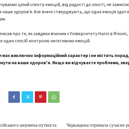
чуваємо цілий спектр емоцій, від радості до злості, не замис
на наше здоров'я. Але вчені стверджують, що одна емоція здат
ам.
писав про те, як завдяки вченим з Університету Нагої в Японії,
е один спосіб контролю негативних емоцій.
 має виключно інформаційний характер і не містить порад,
нути на ваше здоров'я. Якщо ви відчуваєте проблеми, зве
сійського шоумена-путініста
Черкащина отримала сучасне р