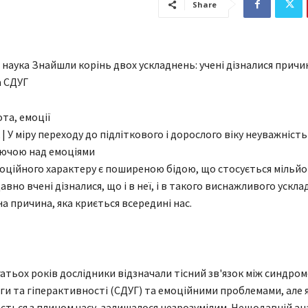
Share
а наука Знайшли корінь двох ускладнень: учені дізналися прич
а СДУГ
 | У міру переходу до підліткового і дорослого віку неуважніст
уючою над емоціями
ційного характеру є поширеною бідою, що стосується мільйо
но вчені дізналися, що і в неї, і в такого виснажливого ускла
на причина, яка криється всередині нас.
атьох років дослідники відзначали тісний зв'язок між синдро
ги та гіперактивності (СДУГ) та емоційними проблемами, але 
юється з плином часу, залишалося незрозумілим. Нещодавній ан