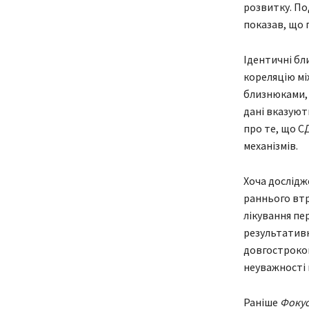
розвитку. По
показав, що г
Ідентичні бли
кореляцію мі
близнюками, 
дані вказуют
про те, що С
механізмів.
Хоча дослідж
раннього втр
лікування пер
результативн
довгостроков
неуважності 
Раніше
Фоку