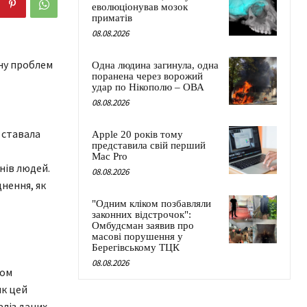
еволюціонував мозок
приматів
08.08.2026
ину проблем
Одна людина загинула, одна
поранена через ворожий
удар по Нікополю – ОВА
08.08.2026
ь ставала
Apple 20 років тому
представила свій перший
Mac Pro
нів людей.
08.08.2026
днення, як
"Одним кліком позбавляли
законних відстрочок":
Омбудсман заявив про
масові порушення у
Берегівському ТЦК
08.08.2026
мом
як цей
аліз даних