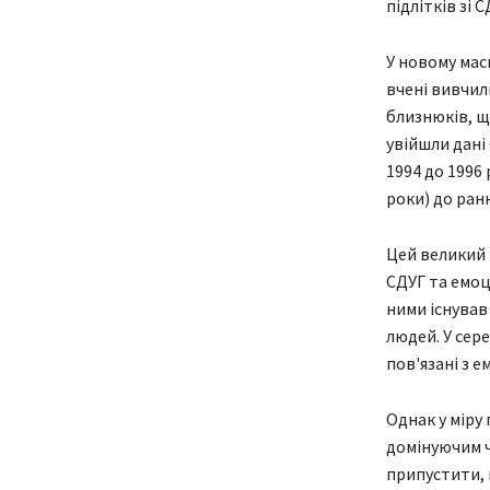
підлітків зі 
У новому мас
вчені вивчил
близнюків, щ
увійшли дані 
1994 до 1996
роки) до ранн
Цей великий 
СДУГ та емоц
ними існував
людей. У сер
пов'язані з 
Однак у міру
домінуючим ч
припустити, 