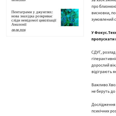
про близнюкі
Пентаграми у джунглях:
висновки, пок
нова знахідка розкриває
зумовлений с
сліди невідомої цивілізації
Амазонії
08.08.2026
У Фокус.Техн
пропускати н
СДУГ, розлад
гіперактивніс
дорослий вік
відіграють як
Важливо Хвор
не беруть до
Дослідження 
психічних ро