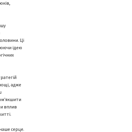
юків,
ішу
и
оловини. Ці
нюючи ідею
огічних
тратегій
нощі, адже
ш
пом'якшити
ли вплив
итті.
 наше серце.