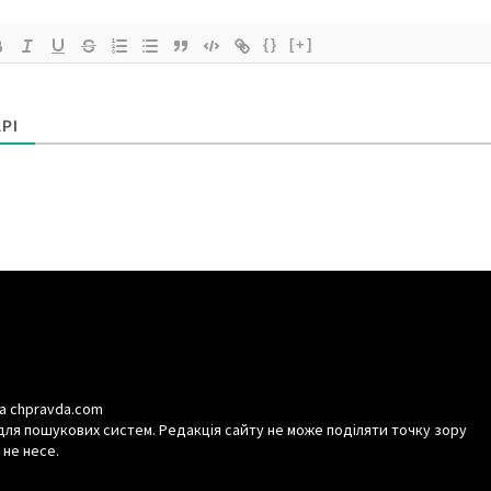
{}
[+]
РІ
а chpravda.com
для пошукових систем. Редакція сайту не може поділяти точку зору
 не несе.