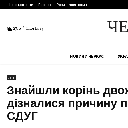
Наші контакти
Про нас
Розміщення новин
Ч
27.6
C
Cherkasy
НОВИНИ ЧЕРКАС
УКРА
СВІТ
Знайшли корінь двох
дізналися причину п
СДУГ