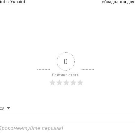
йні в Україні
обладнання для
0
Рейтинг статті
ся