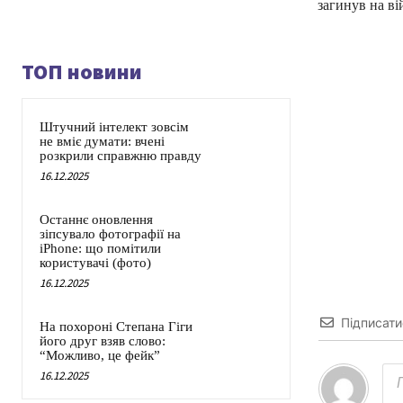
загинув на ві
ТОП новини
Штучний інтелект зовсім
не вміє думати: вчені
розкрили справжню правду
16.12.2025
Останнє оновлення
зіпсувало фотографії на
iPhone: що помітили
користувачі (фото)
16.12.2025
Підписати
На похороні Степана Гіги
його друг взяв слово:
“Можливо, це фейк”
16.12.2025