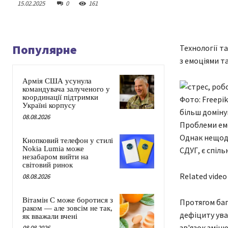
15.02.2025
0
161
Популярне
Технології т
з емоціями т
Армія США усунула
командувача залученого у
координації підтримки
Фото: Freepik
Україні корпусу
більш домін
08.08.2026
Проблеми емо
Однак нещодав
Кнопковий телефон у стилі
Nokia Lumia може
СДУГ, є спіль
незабаром вийти на
світовий ринок
Related video
08.08.2026
Вітамін C може боротися з
Протягом баг
раком — але зовсім не так,
дефіциту ува
як вважали вчені
зв'язок змін
08.08.2026