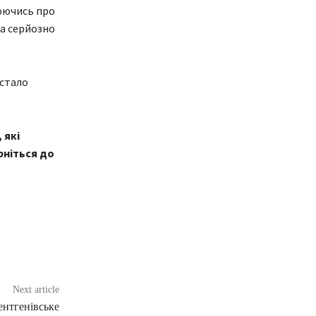
люючись про
на серйозно
 стало
 які
рніться до
Next article
ентгенівське