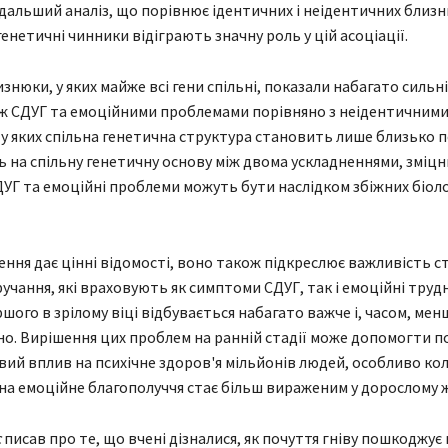
дальший аналіз, що порівнює ідентичних і неідентичних близн
енетичні чинники відіграють значну роль у цій асоціації.
знюки, у яких майже всі гени спільні, показали набагато сильн
ж СДУГ та емоційними проблемами порівняно з неідентичним
у яких спільна генетична структура становить лише близько п
ь на спільну генетичну основу між двома ускладненнями, зміц
ДУГ та емоційні проблеми можуть бути наслідком збіжних біол
ення дає цінні відомості, воно також підкреслює важливість с
учання, які враховують як симптоми СДУГ, так і емоційні труд
шого в зрілому віці відбувається набагато важче і, часом, мен
о. Вирішення цих проблем на ранній стадії може допомогти 
ий вплив на психічне здоров'я мільйонів людей, особливо ко
на емоційне благополуччя стає більш вираженим у дорослому ж
с
писав про те, що вчені дізналися, як почуття гніву пошкоджує