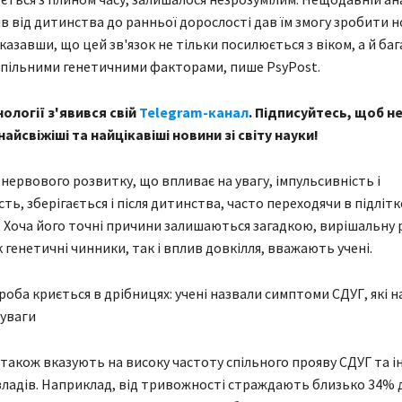
в від дитинства до ранньої дорослості дав їм змогу зробити н
азавши, що цей зв'язок не тільки посилюється з віком, а й баг
пільними генетичними факторами, пише PsyPost.
ології з'явився свій
Telegram-канал
. Підписуйтесь, щоб н
айсвіжіші та найцікавіші новини зі світу науки!
 нервового розвитку, що впливає на увагу, імпульсивність і
ть, зберігається і після дитинства, часто переходячи в підлітк
. Хоча його точні причини залишаються загадкою, вирішальну 
 генетичні чинники, так і вплив довкілля, вважають учені.
оба криється в дрібницях: учені назвали симптоми СДУГ, які 
 уваги
також вказують на високу частоту спільного прояву СДУГ та і
зладів. Наприклад, від тривожності страждають близько 34% д