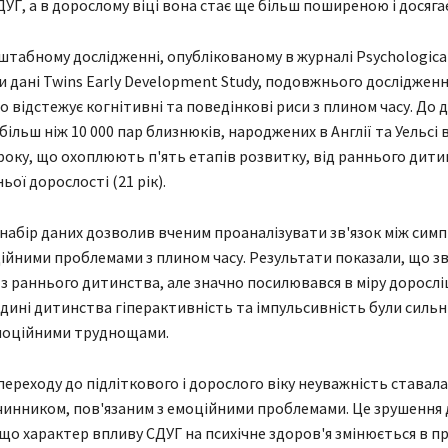
СДУГ, а в дорослому віці вона стає ще більш поширеною і досяга
штабному дослідженні, опублікованому в журналі Psychological
и дані Twins Early Development Study, подовжнього досліджен
о відстежує когнітивні та поведінкові риси з плином часу. До 
більш ніж 10 000 пар близнюків, народжених в Англії та Уельсі в
 року, що охоплюють п'ять етапів розвитку, від раннього дити
ьої дорослості (21 рік).
набір даних дозволив вченим проаналізувати зв'язок між сим
ійними проблемами з плином часу. Результати показали, що зв
 з раннього дитинства, але значно посилювався в міру доросл
едині дитинства гіперактивність та імпульсивність були силь
емоційними труднощами.
 переходу до підліткового і дорослого віку неуважність ставал
инником, пов'язаним з емоційними проблемами. Це зрушення 
що характер впливу СДУГ на психічне здоров'я змінюється в п