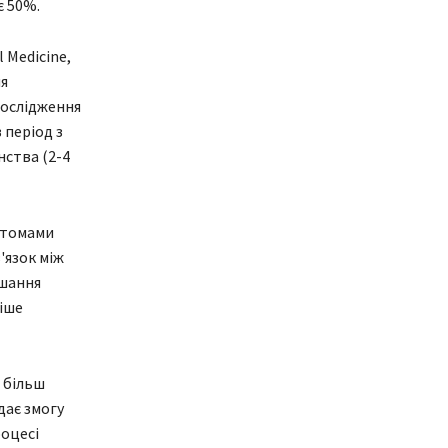
є 50%.
 Medicine,
ня
дослідження
 період з
нства (2-4
птомами
'язок між
ішання
ніше
а більш
дає змогу
роцесі