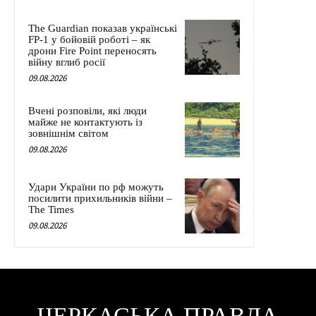
The Guardian показав українські
FP-1 у бойовій роботі – як
дрони Fire Point переносять
війну вглиб росії
09.08.2026
Вчені розповіли, які люди
майже не контактують із
зовнішнім світом
09.08.2026
Удари України по рф можуть
посилити прихильників війни –
The Times
09.08.2026