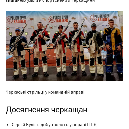
Черкаські стрільці у командній вправі
Досягнення черкащан
Сергій Куліш здобув золото у вправі ГП-6;