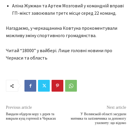
Аліна Жужман та Артем Мозговий у командній вправі
ГП-мікст завоювали третє місце серед 22 команд.
Нагадаємо, у черкащанина Ковтуна прокоментували
можливу зміну спортивного громадянства.
Читай “18000” у вайбері. Лише головні новини про
Черкаси та область
Previous article
Next article
Вандали обдерли кору з дерев та
У Волинській області засудили
викрали кущ гортензії в Черкасах
митника та залізничника за допомогу
ухилянту: що відомо