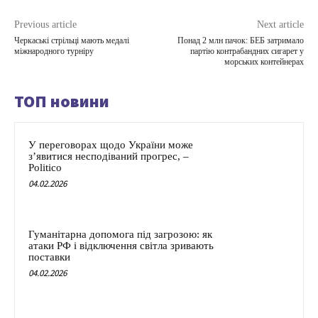
Previous article
Next article
Черкаські стрільці мають медалі
Понад 2 млн пачок: БЕБ затримало
міжнародного турніру
партію контрабандних сигарет у
морських контейнерах
ТОП новини
У переговорах щодо України може
з’явитися несподіваний прогрес, –
Politico
04.02.2026
Гуманітарна допомога під загрозою: як
атаки РФ і відключення світла зривають
поставки
04.02.2026