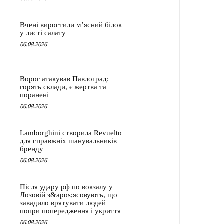
Вчені виростили м’ясний білок
у листі салату
06.08.2026
Ворог атакував Павлоград:
горять склади, є жертва та
поранені
06.08.2026
Lamborghini створила Revuelto
для справжніх шанувальників
бренду
06.08.2026
Після удару рф по вокзалу у
Лозовій з&apos;ясовують, що
завадило врятувати людей
попри попередження і укриття
06.08.2026