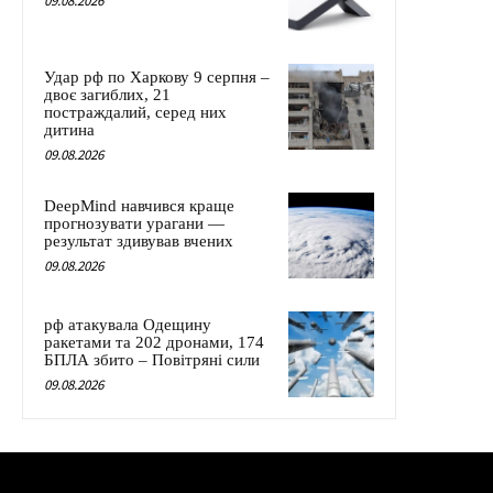
09.08.2026
Удар рф по Харкову 9 серпня –
двоє загиблих, 21
постраждалий, серед них
дитина
09.08.2026
DeepMind навчився краще
прогнозувати урагани —
результат здивував вчених
09.08.2026
рф атакувала Одещину
ракетами та 202 дронами, 174
БПЛА збито – Повітряні сили
09.08.2026