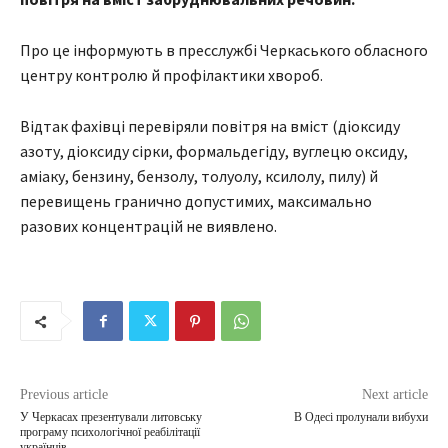
Про це інформують в пресслужбі Черкаського обласного
центру контролю й профілактики хвороб.
Відтак фахівці перевіряли повітря на вміст (діоксиду
азоту, діоксиду сірки, формальдегіду, вуглецю оксиду,
аміаку, бензину, бензолу, толуолу, ксилолу, пилу) й
перевищень гранично допустимих, максимально
разових концентрацій не виявлено.
Previous article
Next article
У Черкасах презентували литовську
В Одесі пролунали вибухи
програму психологічної реабілітації
українців