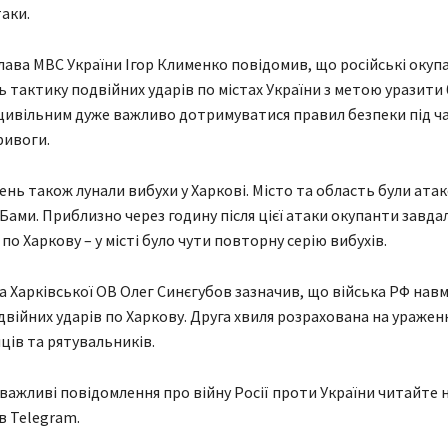
таки.
глава МВС України Ігор Клименко повідомив, що російські окуп
 тактику подвійних ударів по містах України з метою уразити
цивільним дуже важливо дотримуватися правил безпеки під ч
ривоги.
день також лунали вибухи у Харкові. Місто та область були ата
Бами. Приблизно через годину після цієї атаки окупанти завда
по Харкову – у місті було чути повторну серію вибухів.
а Харківської ОВ Олег Синєгубов зазначив, що війська РФ нав
війних ударів по Харкову. Друга хвиля розрахована на уражен
ів та рятувальників.
 важливі повідомлення про війну Росії проти України читайте н
в Telegram.