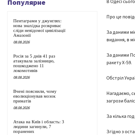
Популярне
В Одесі сього
Про це повід
Пентаграми у джунглях:
нова знахідка розкриває
сліди невідомої цивілізації
За даними мі
Амазонії
видання, в м
08.08.2026
За даними По
Росія за 5 днів 41 раз
атакувала залізницю,
ракету Х-59.
пошкоджено 11
локомотивів
08.08.2026
Обстріл Украї
Вчені пояснили, чому
Нагадаємо, с
еволюціонував мозок
загрози баліс
приматів
08.08.2026
За кілька го
Атака на Київ і область: 3
людини загинули, 7
Згідно з ост
поранених