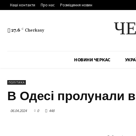
Наші контакти
Про нас
Розміщення новин
Ч
27.6
C
Cherkasy
НОВИНИ ЧЕРКАС
УКРА
ПОЛІТИКА
В Одесі пролунали 
06.04.2024
0
448