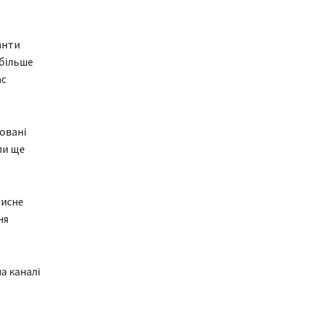
анти
 більше
ас
ковані
ли ще
мисне
ня
а каналі