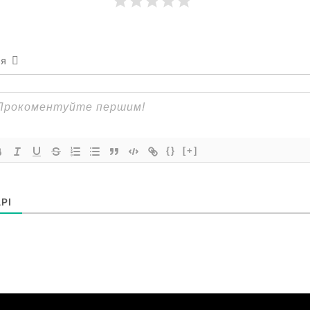
ся
{}
[+]
РІ