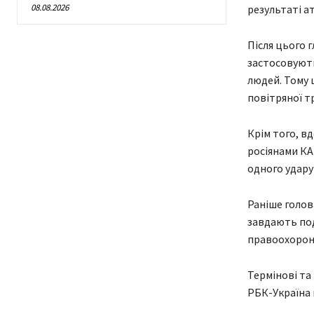
08.08.2026
результаті а
Після цього 
застосовують
людей. Тому 
повітряної т
Крім того, в
росіянами КА
одного удару 
Раніше голов
завдають под
правоохоронц
Термінові та
РБК-Україна 