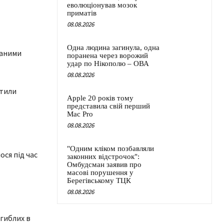
еволюціонував мозок
приматів
08.08.2026
Одна людина загинула, одна
даними
поранена через ворожий
удар по Нікополю – ОВА
08.08.2026
стили
Apple 20 років тому
представила свій перший
Mac Pro
08.08.2026
"Одним кліком позбавляли
ося під час
законних відстрочок":
Омбудсман заявив про
масові порушення у
Берегівському ТЦК
08.08.2026
агиблих в