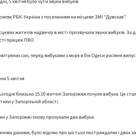
дні, 5 квітня було чути звуки вибухів.
омляє РБК-Україна з посиланням на місцеве ЗМІ "Думская".
сцевих жителів надвечір в місті прозвучали звуки вибухів. За 
істі працює ПВО.
вітряних сил, перед вибухами з моря в бік Одеси росіяни випу
ни 5 квітня
ьогодні близько 15:10 жителі Запоріжжя почули вибухи. Це стал
тики у Запорізькій області.
дин у Запоріжжі знову пролунали два вибухи.
анніми даними, було відомо про шістьох постраждалих і двох з