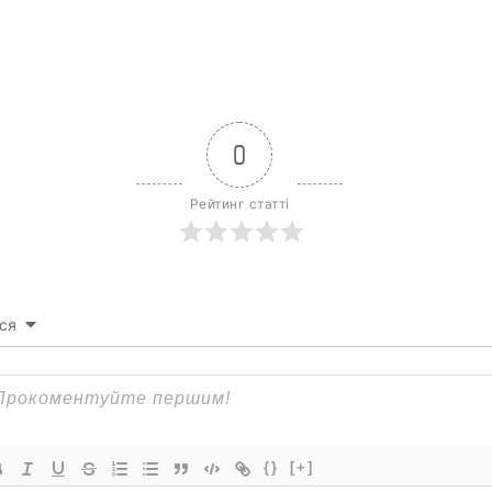
0
Рейтинг статті
ся
{}
[+]