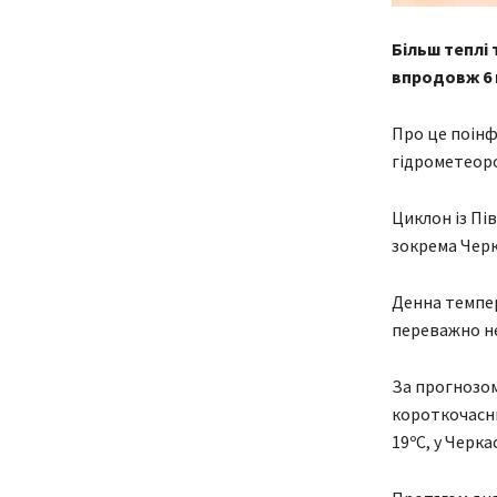
Більш теплі 
впродовж 6 
Про це поінф
гідрометеоро
Циклон із Пі
зокрема Черк
Денна темпер
переважно не
За прогнозом
короткочасни
19ºС, у Черка