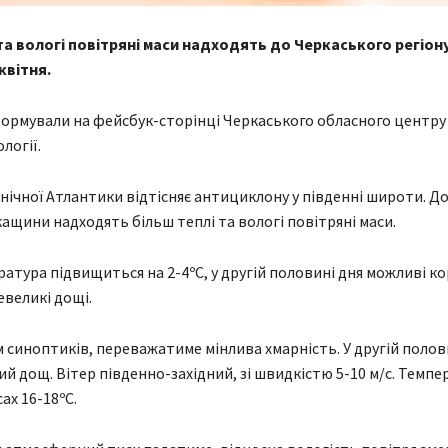
та вологі повітряні маси надходять до Черкаського регіон
квітня.
ормували на фейсбук-сторінці Черкаського обласного центру 
логії.
внічної Атлантики відтісняє антициклону у південні широти. До
ащини надходять більш теплі та вологі повітряні маси.
атура підвищиться на 2-4ºС, у другій половині дня можливі ко
великі дощі.
 синоптиків, переважатиме мінлива хмарність. У другій полов
й дощ. Вітер південно-західний, зі швидкістю 5-10 м/с. Темпе
сах 16-18ºС.