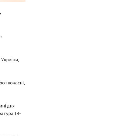
у
з
 України,
роткочасні,
ині дня
ратура 14-