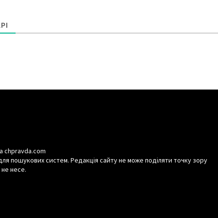
РІ
а chpravda.com
для пошукових систем. Редакція сайту не може поділяти точку зору
 не несе.