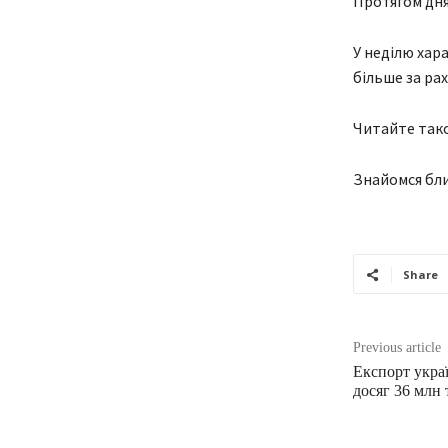
Протягом дня
У неділю хар
більше за рах
Читайте тако
Знайомся бли
Share
Previous article
Експорт укра
досяг 36 млн