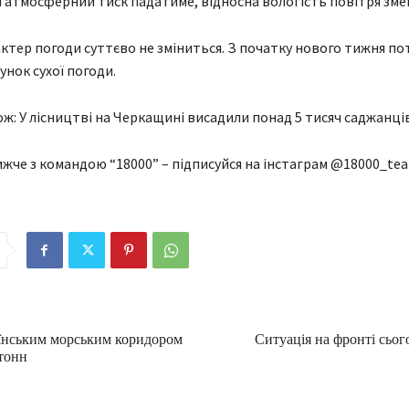
 атмосферний тиск падатиме, відносна вологість повітря зме
актер погоди суттєво не зміниться. З початку нового тижня по
унок сухої погоди.
ж: У лісництві на Черкащині висадили понад 5 тисяч саджанців
жче з командою “18000” – підписуйся на інстаграм @18000_te
їнським морським коридором
Ситуація на фронті сього
 тонн