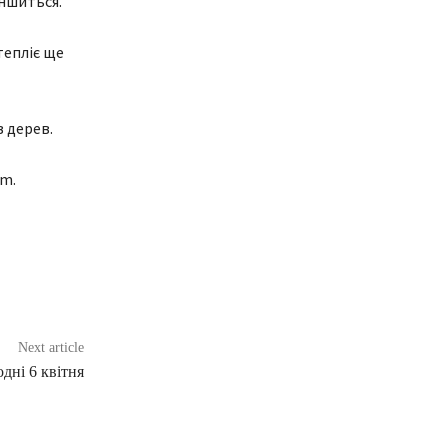
ншиться.
тепліє ще
 дерев.
am.
Next article
дні 6 квітня