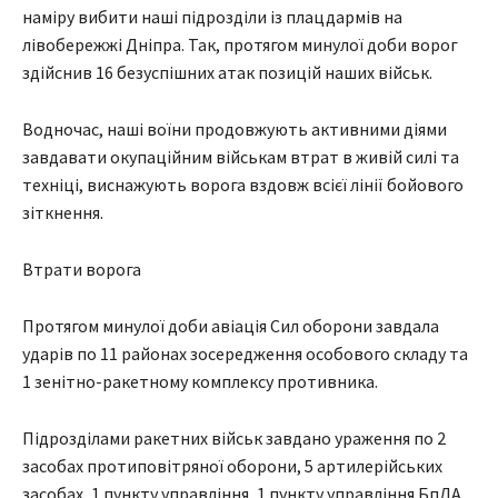
наміру вибити наші підрозділи із плацдармів на
лівобережжі Дніпра. Так, протягом минулої доби ворог
здійснив 16 безуспішних атак позицій наших військ.
Водночас, наші воїни продовжують активними діями
завдавати окупаційним військам втрат в живій силі та
техніці, виснажують ворога вздовж всієї лінії бойового
зіткнення.
Втрати ворога
Протягом минулої доби авіація Сил оборони завдала
ударів по 11 районах зосередження особового складу та
1 зенітно-ракетному комплексу противника.
Підрозділами ракетних військ завдано ураження по 2
засобах протиповітряної оборони, 5 артилерійських
засобах, 1 пункту управління, 1 пункту управління БпЛА,