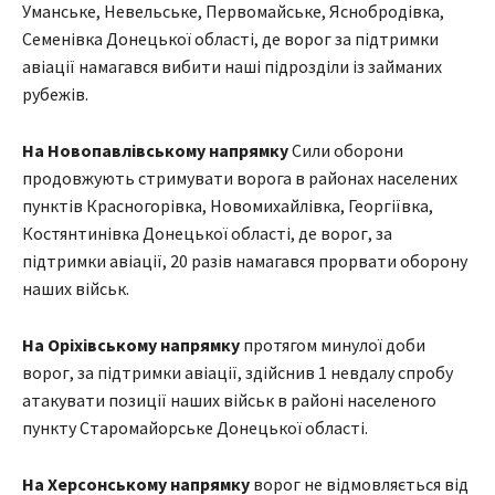
Уманське, Невельське, Первомайське, Яснобродівка,
Семенівка Донецької області, де ворог за підтримки
авіації намагався вибити наші підрозділи із займаних
рубежів.
На Новопавлівському напрямку
Сили оборони
продовжують стримувати ворога в районах населених
пунктів Красногорівка, Новомихайлівка, Георгіївка,
Костянтинівка Донецької області, де ворог, за
підтримки авіації, 20 разів намагався прорвати оборону
наших військ.
На Оріхівському напрямку
протягом минулої доби
ворог, за підтримки авіації, здійснив 1 невдалу спробу
атакувати позиції наших військ в районі населеного
пункту Старомайорське Донецької області.
На Херсонському напрямку
ворог не відмовляється від