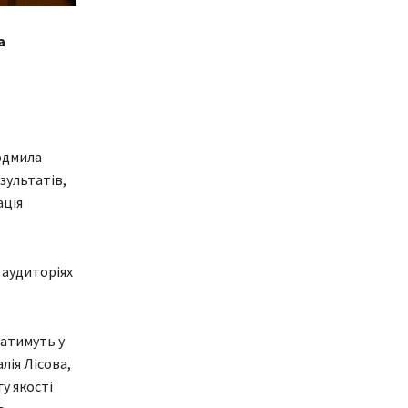
а
юдмила
зультатів,
ація
 аудиторіях
ватимуть у
лія Лісова,
у якості