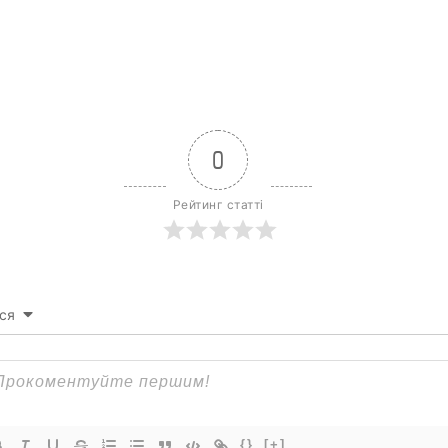
0
Рейтинг статті
ся
{}
[+]