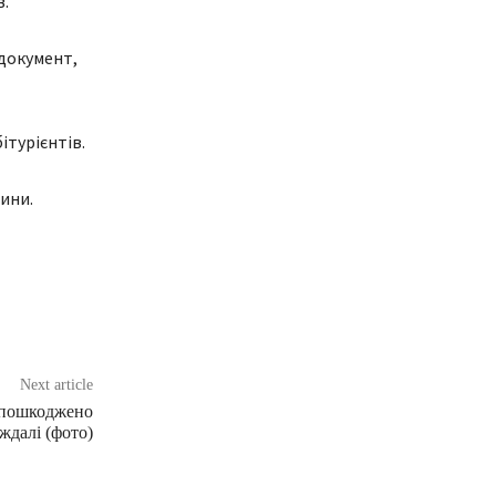
в.
 документ,
ітурієнтів.
ини.
Next article
: пошкоджено
аждалі (фото)