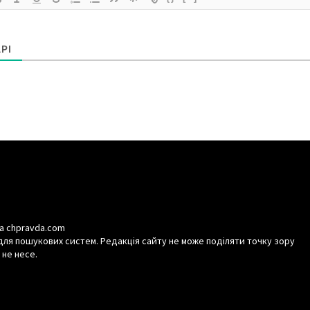
РІ
а chpravda.com
для пошукових систем. Редакція сайту не може поділяти точку зору
 не несе.