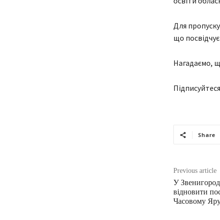
освіти облас
Для пропуску
що посвідчує
Нагадаємо, щ
Підписуйтеся
Share
Previous article
У Звенигород
відновити пос
Часовому Яр