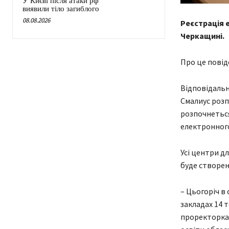
У Києві після атаки рф
виявили тіло загиблого
08.08.2026
Реєстрація 
Черкащині.
Про це повід
Відповідальн
Смалиус розп
розпочнеться 
електронного
Усі центри д
буде створен
– Цьогоріч в
закладах 14 т
проректорка 