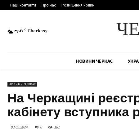
Наші контакти
Про нас
Розміщення новин
Ч
27.6
C
Cherkasy
НОВИНИ ЧЕРКАС
УКРА
НОВИНИ ЧЕРКАС
На Черкащині реєстр
кабінету вступника 
03.05.2024
0
181