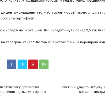
ного інституту післядипломної освіти педагогічних працівникі
 до центру складання тесту абітурієнту обов’язково слід мати
 особу та сертифікат.
о цьогоріч на Черкащині НМТ складатимуть понад 9,5 тисяч аб
 на телеграм-канал “Шо там у Черкасах?”. Лише перевірені нов
ці захиснику допомогли
Ракетний удар по Чугуєву
відчення водія, яке згоріло в
вокзал, є постр
у