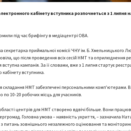
електронного кабінету вступника розпочнеться з 1 липня н
омили під час брифінгу в медіацентрі ОВА.
а секретарка приймальної комісії ЧНУ ім. Б. Хмельницького Л
овіла, що після проведення всіх сесій НМТ та оприлюднення ре
вступна кампанія. За її словами, вже з 1 липня стартує реєстр
 кабінету вступника.
ля складання НМТ забезпечені персональними комп’ютерами. В
о по 10-20 робочих місць для учасників.
 області центрів для НМТ створено вдвічі більше. Вони працю
ергромад. Головна умова – наявність укриття, – зазначила Ната
з питань зовнішнього незалежного оцінювання та моніторинг