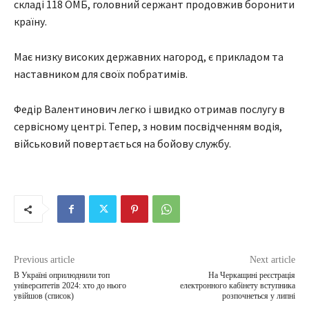
складі 118 ОМБ, головний сержант продовжив боронити
країну.
Має низку високих державних нагород, є прикладом та
наставником для своїх побратимів.
Федір Валентинович легко і швидко отримав послугу в
сервісному центрі. Тепер, з новим посвідченням водія,
військовий повертається на бойову службу.
Previous article
Next article
В Україні оприлюднили топ
На Черкащині реєстрація
університетів 2024: хто до нього
електронного кабінету вступника
увійшов (список)
розпочнеться у липні