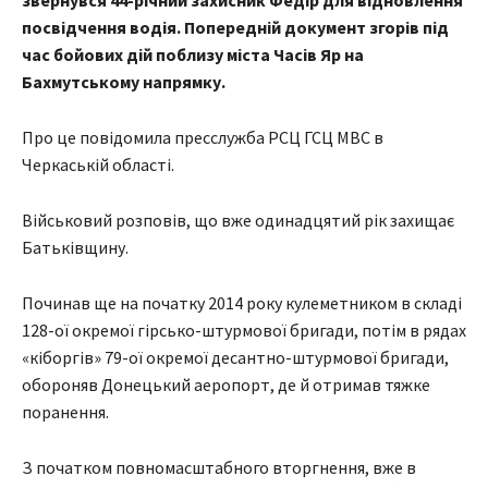
звернувся 44-річний захисник Федір для відновлення
посвідчення водія. Попередній документ згорів під
час бойових дій поблизу міста Часів Яр на
Бахмутському напрямку.
Про це повідомила пресслужба РСЦ ГСЦ МВС в
Черкаській області.
Військовий розповів, що вже одинадцятий рік захищає
Батьківщину.
Починав ще на початку 2014 року кулеметником в складі
128-ої окремої гірсько-штурмової бригади, потім в рядах
«кіборгів» 79-ої окремої десантно-штурмової бригади,
обороняв Донецький аеропорт, де й отримав тяжке
поранення.
З початком повномасштабного вторгнення, вже в