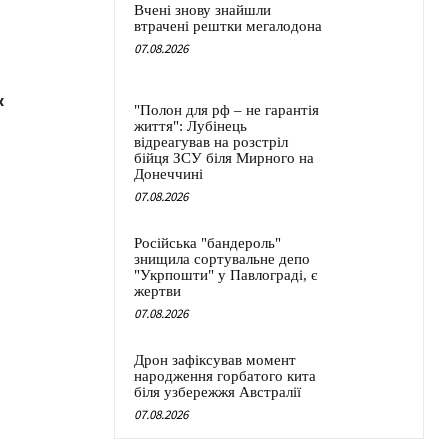
Вчені знову знайшли
втрачені рештки мегалодона
07.08.2026
х
"Полон для рф – не гарантія
життя": Лубінець
відреагував на розстріл
бійця ЗСУ біля Мирного на
Донеччині
07.08.2026
Російська "бандероль"
знищила сортувальне депо
"Укрпошти" у Павлограді, є
жертви
07.08.2026
Дрон зафіксував момент
народження горбатого кита
біля узбережжя Австралії
07.08.2026