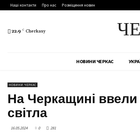
Наші контакти
Про нас
Розміщення новин
Ч
22.9
C
Cherkasy
НОВИНИ ЧЕРКАС
УКРА
НОВИНИ ЧЕРКАС
На Черкащині ввели 
світла
16.05.2024
0
281