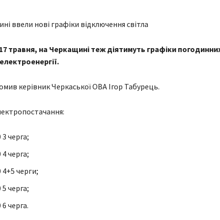
 17 травня, на Черкащині теж діятимуть графіки погодинни
електроенергії.
омив керівник Черкаської ОВА Ігор Табурець.
лектропостачання:
 3 черга;
 4 черга;
0 4+5 черги;
 5 черга;
 6 черга.