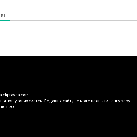
РІ
а chpravda.com
для пошукових систем. Редакція сайту не може поділяти точку зору
 не несе.