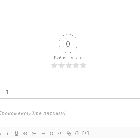
0
Рейтинг статті
ся
{}
[+]