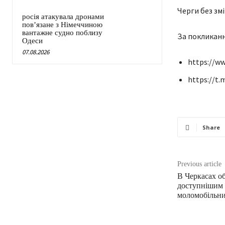
Черги без змі
росія атакувала дронами
пов’язане з Німеччиною
вантажне судно поблизу
За покликанн
Одеси
07.08.2026
https://ww
https://t.
Share
Previous article
В Черкасах о
доступнішим д
моломобільни