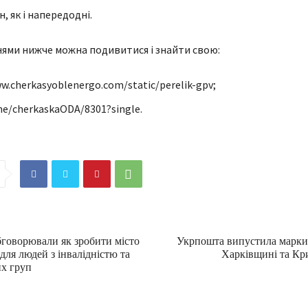
н, як і напередодні.
ями нижче можна подивитися і знайти свою:
w.cherkasyoblenergo.com/static/perelik-gpv;
me/cherkaskaODA/8301?single.
бговорювали як зробити місто
Укрпошта випустила марки,
ля людей з інвалідністю та
Харківщині та К
х груп