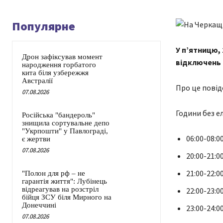
Популярне
У п’ятницю,
Дрон зафіксував момент
відключень 
народження горбатого
кита біля узбережжя
Австралії
Про це повід
07.08.2026
Години без е
Російська "бандероль"
знищила сортувальне депо
"Укрпошти" у Павлограді,
06:00-08:00
є жертви
07.08.2026
20:00-21:00
21:00-22:0
"Полон для рф – не
гарантія життя": Лубінець
відреагував на розстріл
22:00-23:00
бійця ЗСУ біля Мирного на
Донеччині
23:00-24:00
07.08.2026