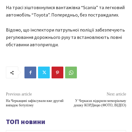
На трасі зіштовхнулися вантажівка “Scania” та легковий
автомобіль “Toyota”. Попередньо, без постраждалих.
Відомо, що інспектори патрульної поліції забезпечують
регулювання дорожнього руху та встановлюють повні
обставини автопригоди.
Previous article
Next article
На Черкащині зафіксували вже другий
У Черкасах відкрили меморіальну
випадок ботулізму
дошку КОРДівцю (ФОТО, ВІДЕО)
ТОП новини