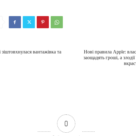
 зіштовхнулася вантажівка та
Нові правила Apple: вла
заощадять гроші, а злоді
вкрас
0