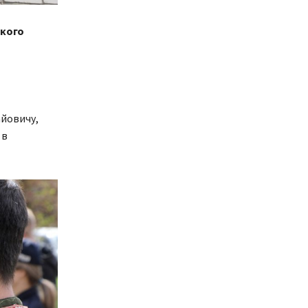
ького
айовичу,
 в