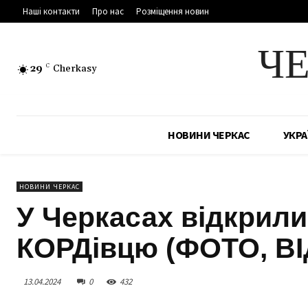
Наші контакти
Про нас
Розміщення новин
Ч
29
C
Cherkasy
НОВИНИ ЧЕРКАС
УКРА
НОВИНИ ЧЕРКАС
У Черкасах відкрил
КОРДівцю (ФОТО, В
13.04.2024
0
432