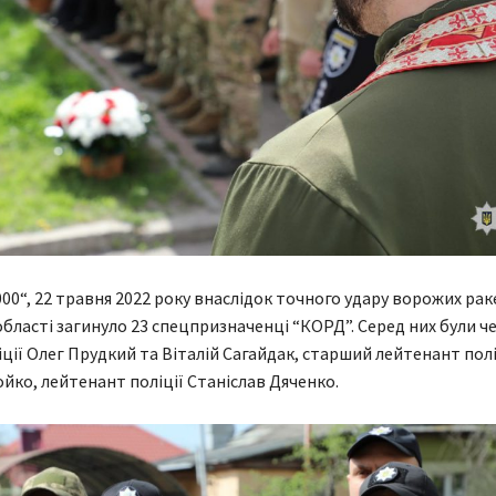
000“, 22 травня 2022 року внаслідок точного удару ворожих рак
області загинуло 23 спецпризначенці “КОРД”. Серед них були ч
іції Олег Прудкий та Віталій Сагайдак, старший лейтенант полі
йко, лейтенант поліції Станіслав Дяченко.