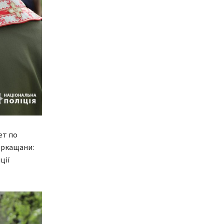
ет по
еркащани:
ції