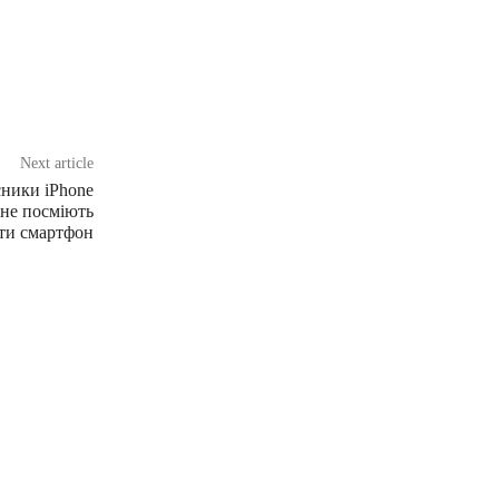
Next article
сники iPhone
ї не посміють
ти смартфон