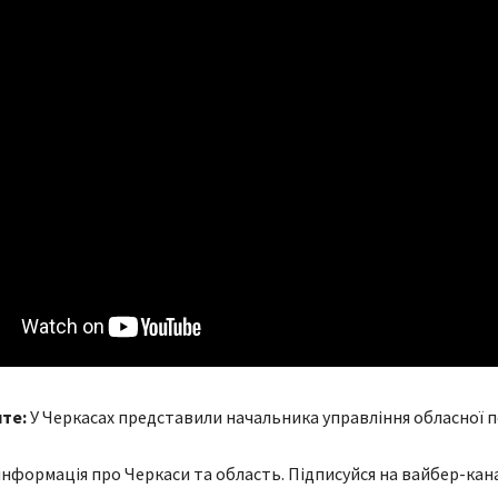
йте:
У Черкасах представили начальника управління обласної по
нформація про Черкаси та область. Підписуйся на вайбер-кана