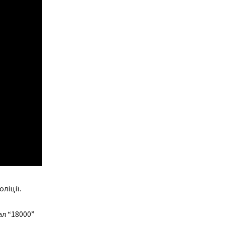
ліції.
л “18000”