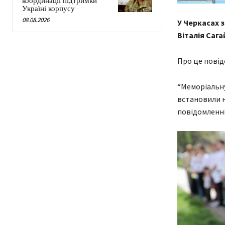
координації підтримки
Україні корпусу
08.08.2026
У Черкасах 
Віталія Сага
Про це повід
“Меморіальну
встановили на
повідомленні