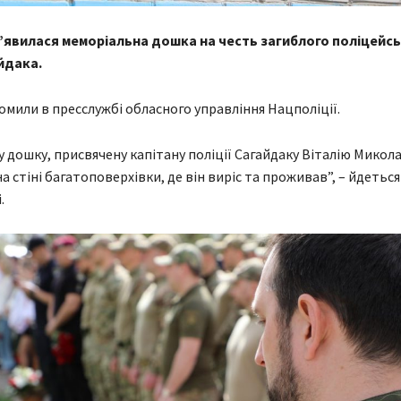
з’явилася меморіальна дошка на честь загиблого поліцейс
йдака.
омили в пресслужбі обласного управління Нацполіції.
 дошку, присвячену капітану поліції Сагайдаку Віталію Микол
 стіні багатоповерхівки, де він виріс та проживав”, – йдеться
.