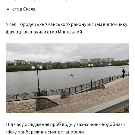
став Скеля.
У селі Городецьке Уманського району місцем відпочинку
фахівці визначили став Млинський.
Під час дослідження проб води у зазначених водоймах і
піску прибережних смуг встановили: