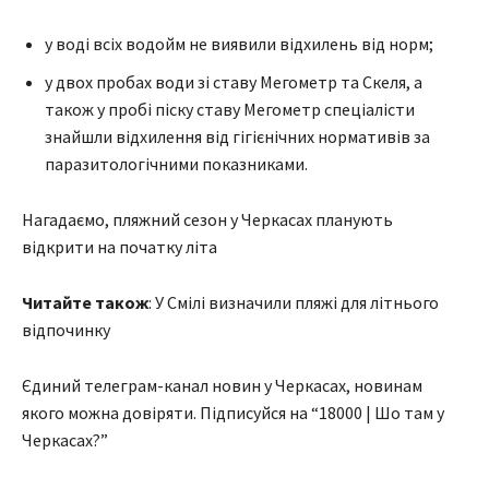
у воді всіх водойм не виявили відхилень від норм;
у двох пробах води зі ставу Мегометр та Скеля, а
також у пробі піску ставу Мегометр спеціалісти
знайшли відхилення від гігієнічних нормативів за
паразитологічними показниками.
Нагадаємо, пляжний сезон у Черкасах планують
відкрити на початку літа
Читайте також
: У Смілі визначили пляжі для літнього
відпочинку
Єдиний телеграм-канал новин у Черкасах, новинам
якого можна довіряти. Підписуйся на “18000 | Шо там у
Черкасах?”