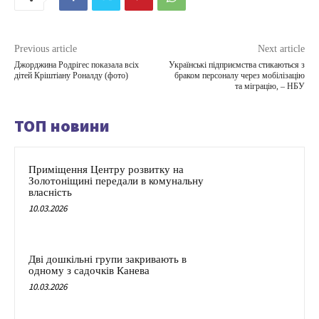
Previous article
Next article
Джорджина Родрігес показала всіх
Українські підприємства стикаються з
дітей Кріштіану Роналду (фото)
браком персоналу через мобілізацію
та міграцію, – НБУ
ТОП новини
Приміщення Центру розвитку на
Золотоніщині передали в комунальну
власність
10.03.2026
Дві дошкільні групи закривають в
одному з садочків Канева
10.03.2026