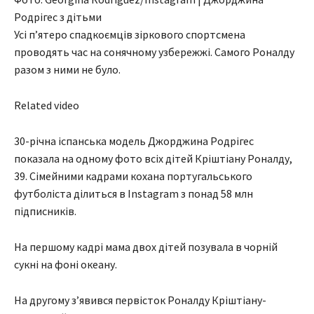
Родрігес з дітьми
Усі пʼятеро спадкоємців зіркового спортсмена
проводять час на сонячному узбережжі. Самого Роналду
разом з ними не було.
Related video
30-річна іспанська модель Джорджина Родрігес
показала на одному фото всіх дітей Кріштіану Роналду,
39. Сімейними кадрами кохана португальського
футболіста ділиться в Instagram з понад 58 млн
підписників.
На першому кадрі мама двох дітей позувала в чорній
сукні на фоні океану.
На другому зʼявився первісток Роналду Кріштіану-