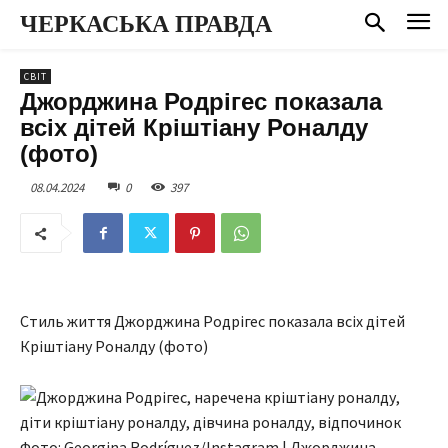
ЧЕРКАСЬКА ПРАВДА
СВІТ
Джорджина Родрігес показала
всіх дітей Кріштіану Роналду
(фото)
08.04.2024
0
397
Стиль життя Джорджина Родрігес показала всіх дітей
Кріштіану Роналду (фото)
Фото: Georgina Rodríguez/Instagram | Джорджина