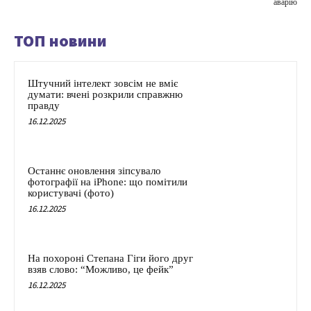
аварію
ТОП новини
Штучний інтелект зовсім не вміє
думати: вчені розкрили справжню
правду
16.12.2025
Останнє оновлення зіпсувало
фотографії на iPhone: що помітили
користувачі (фото)
16.12.2025
На похороні Степана Гіги його друг
взяв слово: “Можливо, це фейк”
16.12.2025