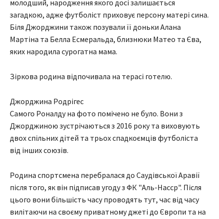
молодший, народження якого досі залишається
загадкою, адже футболіст приховує персону матері сина.
Біля Джорджини також позували її доньки Алана
Мартіна та Белла Есмеральда, близнюки Матео та Єва,
яких народила сурогатна мама.
Зіркова родина відпочивала на терасі готелю.
Джорджина Родрігес
Самого Роналду на фото помічено не було. Вони з
Джорджиною зустрічаються з 2016 року та виховують
двох спільних дітей та трьох спадкоємців футболіста
від інших союзів.
Родина спортсмена перебралася до Саудівської Аравії
після того, як він підписав угоду з ФК "Аль-Насср". Після
цього вони більшість часу проводять тут, час від часу
вилітаючи на своєму приватному джеті до Європи та на