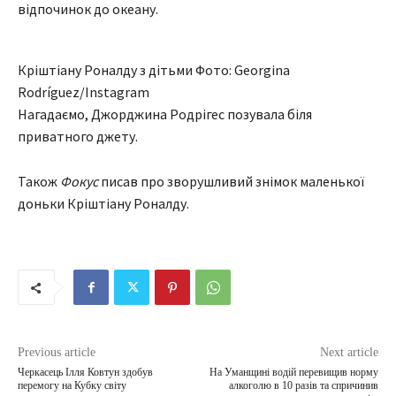
відпочинок до океану.
Кріштіану Роналду з дітьми Фото: Georgina
Rodríguez/Instagram
Нагадаємо, Джорджина Родрігес позувала біля
приватного джету.
Також
Фокус
писав про зворушливий знімок маленької
доньки Кріштіану Роналду.
Previous article
Next article
Черкасець Ілля Ковтун здобув
На Уманщині водій перевищив норму
перемогу на Кубку світу
алкоголю в 10 разів та спричинив