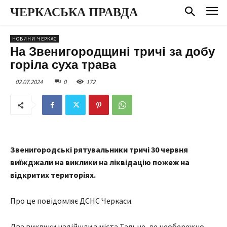
ЧЕРКАСЬКА ПРАВДА
НОВИНИ ЧЕРКАС
На Звенигородщині тричі за добу
горіла суха трава
02.07.2024
0
172
Звенигородські рятувальники тричі 30 червня
виїжджали на виклики на ліквідацію пожеж на
відкритих територіях.
Про це повідомляє ДСНС Черкаси.
Два виклики надійшли з міста Тальне, де необережно