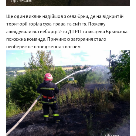
Ще один виклик надійшов з села Єрки, де на відкритій
території горіла суха трава та сміття. Пожежу
ліквідували вогнеборці 2-го ДПРП та місцева Єрківська
пожежна команда. Причиною загорання стало
необережне поводження з вогнем.