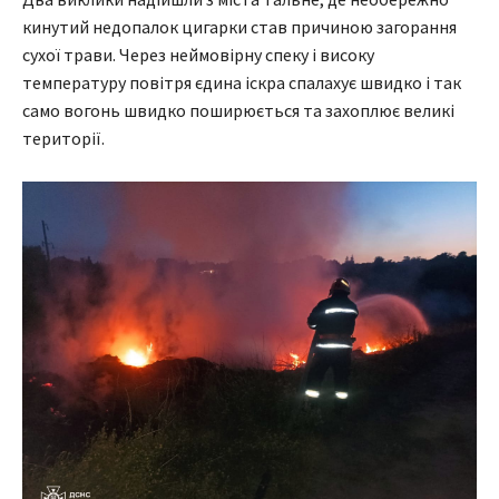
кинутий недопалок цигарки став причиною загорання
сухої трави. Через неймовірну спеку і високу
температуру повітря єдина іскра спалахує швидко і так
само вогонь швидко поширюється та захоплює великі
території.