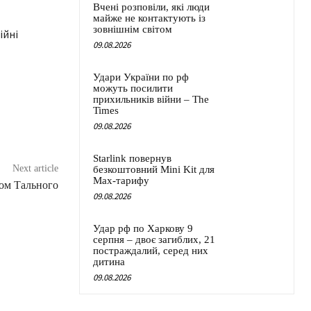
Вчені розповіли, які люди
майже не контактують із
зовнішнім світом
09.08.2026
Удари України по рф
можуть посилити
прихильників війни – The
Times
09.08.2026
Starlink повернув
Next article
безкоштовний Mini Kit для
Max-тарифу
мом Тального
09.08.2026
Удар рф по Харкову 9
серпня – двоє загиблих, 21
постраждалий, серед них
дитина
09.08.2026