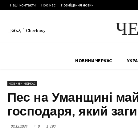
Наші контакти
Про нас
Розміщення новин
Ч
26.4
C
Cherkasy
НОВИНИ ЧЕРКАС
УКРА
НОВИНИ ЧЕРКАС
Пес на Уманщині май
господаря, який заги
08.12.2024
0
190