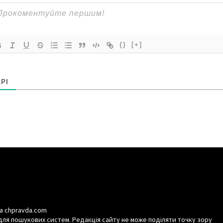
{}
[+]
РІ
а chpravda.com
для пошукових систем. Редакція сайту не може поділяти точку зору