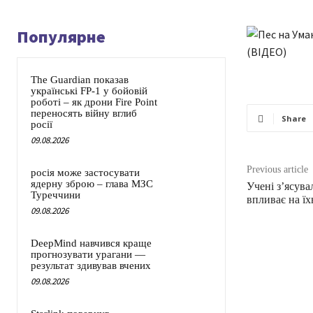
Популярне
The Guardian показав
українські FP-1 у бойовій
роботі – як дрони Fire Point
переносять війну вглиб
Share
росії
09.08.2026
Previous article
росія може застосувати
ядерну зброю – глава МЗС
Учені з’ясува
Туреччини
впливає на їх
09.08.2026
DeepMind навчився краще
прогнозувати урагани —
результат здивував вчених
09.08.2026