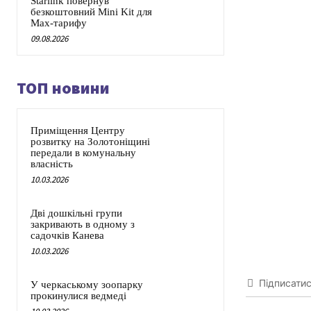
Starlink повернув
безкоштовний Mini Kit для
Max-тарифу
09.08.2026
ТОП новини
Приміщення Центру
розвитку на Золотоніщині
передали в комунальну
власність
10.03.2026
Дві дошкільні групи
закривають в одному з
садочків Канева
10.03.2026
Підписати
У черкаському зоопарку
прокинулися ведмеді