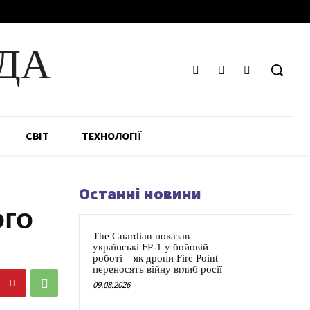
ДА
СВІТ
ТЕХНОЛОГІЇ
Останні новини
ого
The Guardian показав
українські FP-1 у бойовій
роботі – як дрони Fire Point
переносять війну вглиб росії
09.08.2026