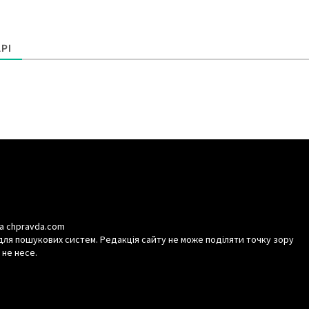
РІ
а chpravda.com
для пошукових систем. Редакція сайту не може поділяти точку зору
 не несе.