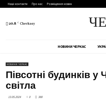
Наші контакти
Про нас
Розміщення новин
Ч
20.8
C
Cherkasy
НОВИНИ ЧЕРКАС
УКРА
НОВИНИ ЧЕРКАС
Півсотні будинків у
світла
13.05.2024
0
388