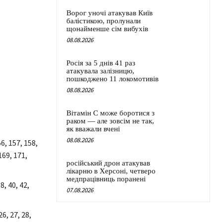
Ворог уночі атакував Київ
балістикою, пролунали
щонайменше сім вибухів
08.08.2026
Росія за 5 днів 41 раз
атакувала залізницю,
пошкоджено 11 локомотивів
08.08.2026
Вітамін C може боротися з
раком — але зовсім не так,
як вважали вчені
08.08.2026
6, 157, 158,
169, 171,
російський дрон атакував
лікарню в Херсоні, четверо
медпрацівниць поранені
8, 40, 42,
07.08.2026
26, 27, 28,