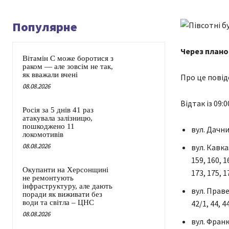
Популярне
Через плано
Вітамін C може боротися з
раком — але зовсім не так,
як вважали вчені
Про це повід
08.08.2026
Відтак із 09:
Росія за 5 днів 41 раз
атакувала залізницю,
пошкоджено 11
вул. Дачний 
локомотивів
08.08.2026
вул. Кавказ
159, 160, 1
Окупанти на Херсонщині
173, 175, 1
не ремонтують
інфраструктуру, але дають
вул. Правед
поради як виживати без
води та світла – ЦНС
42/1, 44, 44
08.08.2026
вул. Франка 