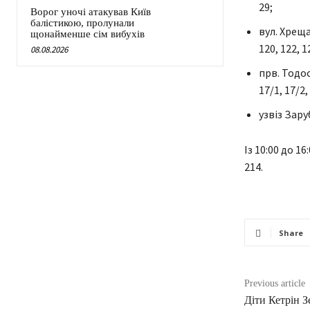
29;
Ворог уночі атакував Київ
балістикою, пролунали
вул. Хрещат
щонайменше сім вибухів
120, 122, 1
08.08.2026
прв. Тодося 
17/1, 17/2, 
узвіз Зар
Із 10:00 до 1
214.
Share
Previous article
Діти Кетрін 