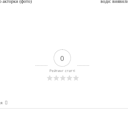
о акторки (фото)
води: виявил
0
Рейтинг статті
ся