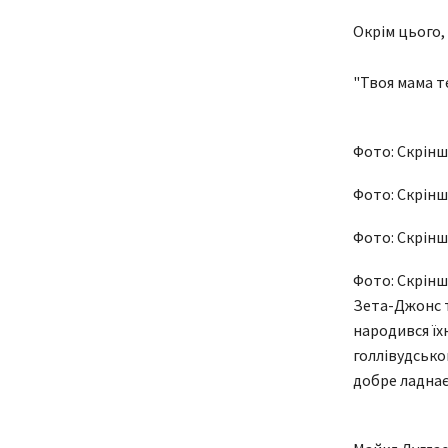
Окрім цього,
"Твоя мама т
Фото: Скрін
Фото: Скрін
Фото: Скрін
Фото: Скрін
Зета-Джонс та
народився їхн
голлівудсько
добре ладнає,