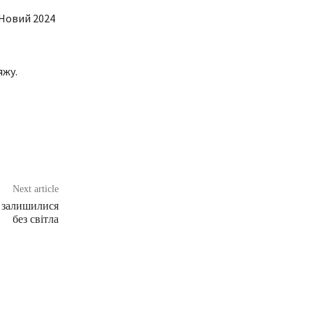
 Новий 2024
яжу.
Next article
х залишилися
без світла