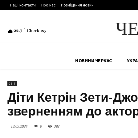
Наші контакти
Про нас
Розміщення новин
Ч
22.7
C
Cherkasy
НОВИНИ ЧЕРКАС
УКРА
СВІТ
Діти Кетрін Зети-Дж
зверненням до актор
13.05.2024
0
392