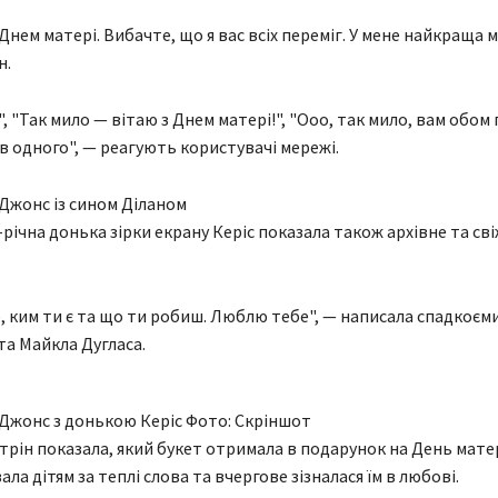
 Днем матері. Вибачте, що я вас всіх переміг. У мене найкраща 
н.
", "Так мило — вітаю з Днем матері!", "Ооо, так мило, вам обом
 в одного", — реагують користувачі мережі.
Джонс із сином Діланом
-річна донька зірки екрану Керіс показала також архівне та св
е, ким ти є та що ти робиш. Люблю тебе", — написала спадкоєм
а Майкла Дугласа.
Джонс з донькою Керіс Фото: Скріншот
трін показала, який букет отримала в подарунок на День матер
ла дітям за теплі слова та вчергове зізналася їм в любові.