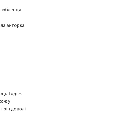
улюбленця.
ла акторка.
ці. Тоді ж
кож у
етрін доволі