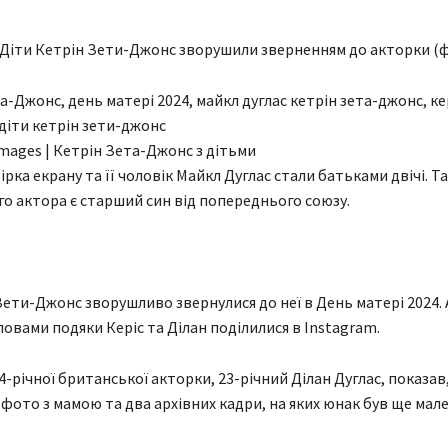
Діти Кетрін Зети-Джонс зворушили зверненням до акторки (
Images | Кетрін Зета-Джонс з дітьми
рка екрану та її чоловік Майкл Дуглас стали батьками двічі. Т
го актора є старший син від попереднього союзу.
Зети-Джонс зворушливо звернулися до неї в День матері 2024.
ловами подяки Керіс та Ділан поділилися в Instagram.
-річної британської акторки, 23-річний Ділан Дуглас, показав,
е фото з мамою та два архівних кадри, на яких юнак був ще ма