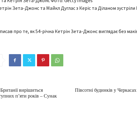
 та Кетрін Зета-Джонс Фото: Getty Images
етрін Зета-Джонс та Майкл Дуглас з Керіс та Діланом зустріли
писав про те, як 54-річна Кетрін Зета-Джонс виглядає без макі
 Британії вирішиться
Півсотні будинків у Черкаса
тупних п’яти років – Сунак