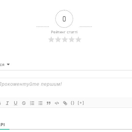
0
Рейтинг статті
ся
{}
[+]
РІ