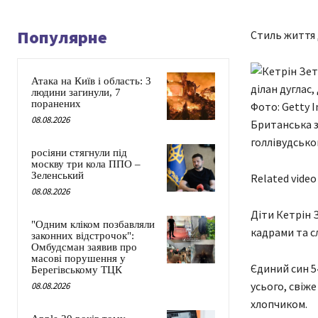
Популярне
Стиль життя 
Атака на Київ і область: 3
людини загинули, 7
поранених
Фото: Getty 
08.08.2026
Британська зі
голлівудсько
росіяни стягнули під
москву три кола ППО –
Зеленський
Related video
08.08.2026
Діти Кетрін 
"Одним кліком позбавляли
кадрами та с
законних відстрочок":
Омбудсман заявив про
масові порушення у
Єдиний син 54
Берегівському ТЦК
усього, свіж
08.08.2026
хлопчиком.