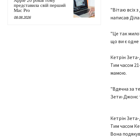
Apple 20 років тому
представила свій перший
"Вітаю всіх з
Mac Pro
написав Діла
08.08.2026
"Це так мило
що ви є одне
Кетрін Зета-
Тим часом 21
мамою.
"Вдячна за т
Зети-Джонс т
Кетрін Зета-
Тим часом Ке
Вона подякува