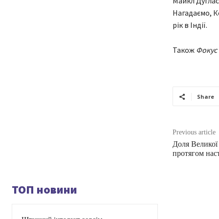
Майкл Дуглас
Нагадаємо, К
рік в Індії.
Також
Фокус
Share
Previous article
Доля Великої
протягом нас
ТОП новини