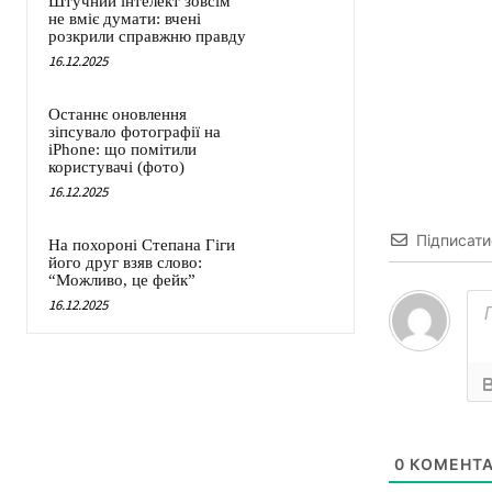
Штучний інтелект зовсім
не вміє думати: вчені
розкрили справжню правду
16.12.2025
Останнє оновлення
зіпсувало фотографії на
iPhone: що помітили
користувачі (фото)
16.12.2025
Підписати
На похороні Степана Гіги
його друг взяв слово:
“Можливо, це фейк”
16.12.2025
0
КОМЕНТА