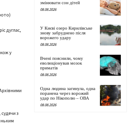
змінювати сон дітей
08.08.2026
фото)
У Києві озеро Кирилівське
знову забруднено після
ворожего удару
08.08.2026
акож у
Вчені пояснили, чому
еволюціонував мозок
приматів
08.08.2026
Одна людина загинула, одна
 Архівними
поранена через ворожий
удар по Нікополю – ОВА
08.08.2026
 судячи з
леньким