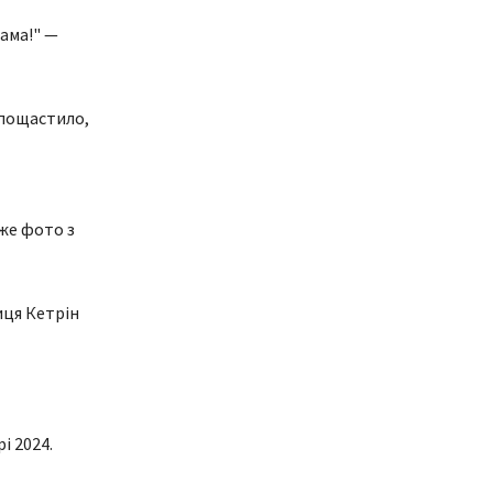
мама!" —
 пощастило,
іже фото з
иця Кетрін
і 2024.