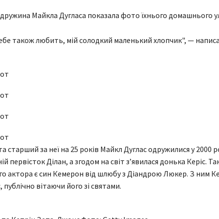
 дружина Майкла Дугласа показала фото їхнього домашнього 
ебе також любить, мій солодкий маленький хлопчик", — написа
шот
шот
шот
шот
 старший за неї на 25 років Майкл Дуглас одружилися у 2000 ро
ій первісток Ділан, а згодом на світ зʼявилася донька Керіс. Та
го актора є син Кемерон від шлюбу з Діандрою Люкер. З ним К
 публічно вітаючи його зі святами.