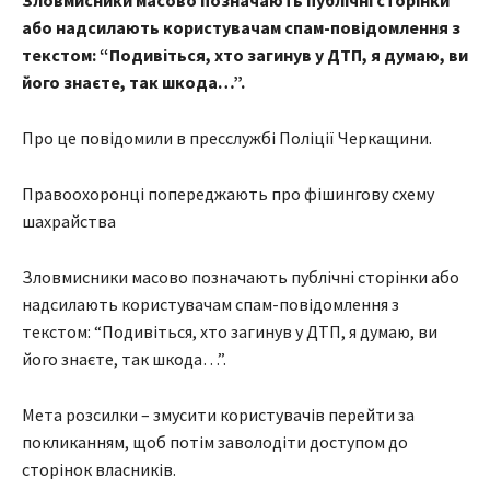
Зловмисники масово позначають публічні сторінки
або надсилають користувачам спам-повідомлення з
текстом: “Подивіться, хто загинув у ДТП, я думаю, ви
його знаєте, так шкода…”.
Про це повідомили в пресслужбі Поліції Черкащини.
Правоохоронці попереджають про фішингову схему
шахрайства
Зловмисники масово позначають публічні сторінки або
надсилають користувачам спам-повідомлення з
текстом: “Подивіться, хто загинув у ДТП, я думаю, ви
його знаєте, так шкода…”.
Мета розсилки – змусити користувачів перейти за
покликанням, щоб потім заволодіти доступом до
сторінок власників.