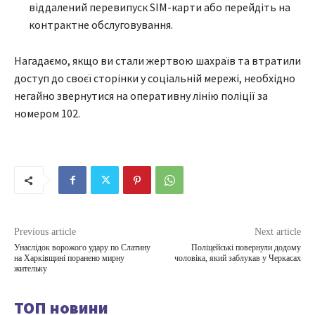
віддалений перевипуск SIM-карти або перейдіть на
контрактне обслуговування.
Нагадаємо, якщо ви стали жертвою шахраїв та втратили
доступ до своєї сторінки у соціальній мережі, необхідно
негайно звернутися на оперативну лінію поліції за
номером 102.
Previous article
Next article
Унаслідок ворожого удару по Слатину
Поліцейські повернули додому
на Харківщині поранено мирну
чоловіка, який заблукав у Черкасах
жительку
ТОП новини