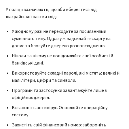
У поліції зазначають, що аби вберегтися від
шахрайської пастки слід:
У жодному разі не переходьте за посиланнями
сумнівного типу. Одразу ж надсилайте скаргу на
допис та блокуйте джерело розповсюдження.
Ніколи та нікому не повідомляйте свої особисті й
банківські дані.
Використовуйте складні паролі, які містять: великі й
малі літери, цифри та символи.
Програми та застосунки завантажуйте лише з
офіційних джерел.
Встановіть антивірус. Оновлюйте операційну
систему.
Захистіть свій фінансовий номер: забороніть