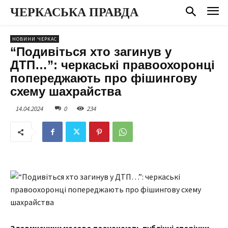
ЧЕРКАСЬКА ПРАВДА
НОВИНИ ЧЕРКАС
“Подивіться хто загинув у
ДТП…”: черкаські правоохоронці
попереджають про фішингову
схему шахрайства
14.04.2024
0
234