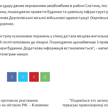
и удару двома керованими авіабомбами в районі Слатина, по
ка, пошкоджено приватні будинки та цивільну інфраструкту
ова Дергачівської міської військової адміністрації (Харківськ
доренко.
бстрілу осколкових поранень у спину дістала місцева жителька
Її госпіталізовано до лікарні. Пошкоджено щонайменше 3 прив
рні будинки. Додаткова інформація встановлюється", – напи
телеграм-каналі.
протоколи реагування
“Подивіться хто загин
в на обстріли РФ, – Клименко
черкаські правоохоронці 