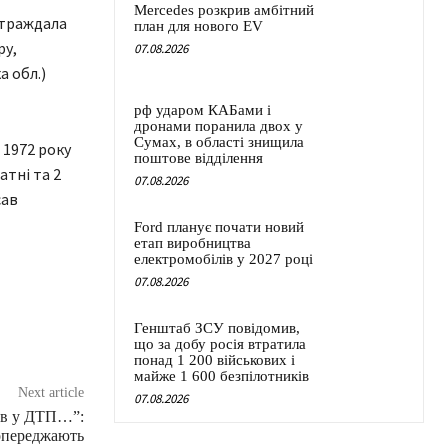
Mercedes розкрив амбітний
страждала
план для нового EV
ру,
07.08.2026
а обл.)
рф ударом КАБами і
дронами поранила двох у
Сумах, в області знищила
 1972 року
поштове відділення
атні та 2
07.08.2026
сав
Ford планує почати новий
етап виробництва
електромобілів у 2027 році
07.08.2026
Генштаб ЗСУ повідомив,
що за добу росія втратила
понад 1 200 військових і
майже 1 600 безпілотників
Next article
07.08.2026
ув у ДТП…”:
попереджають