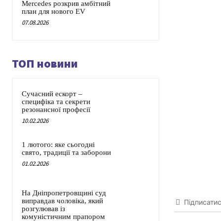
Mercedes розкрив амбітний
план для нового EV
07.08.2026
ТОП новини
Сучасний ескорт –
специфіка та секрети
резонансної професії
10.02.2026
1 лютого: яке сьогодні
свято, традиції та заборони
01.02.2026
На Дніпропетровщині суд
виправдав чоловіка, який
Підписати
розгулював із
комуністичним прапором