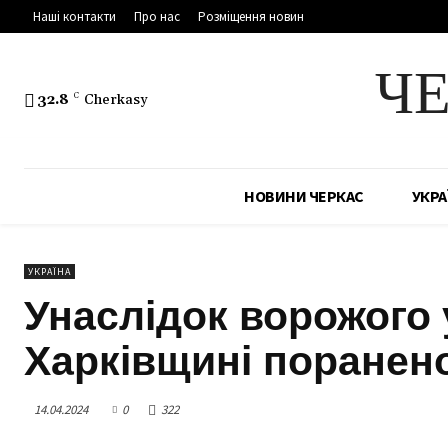
Наші контакти
Про нас
Розміщення новин
Ч
32.8
C
Cherkasy
НОВИНИ ЧЕРКАС
УКРА
УКРАЇНА
Унаслідок ворожого 
Харківщині поранен
14.04.2024
0
322