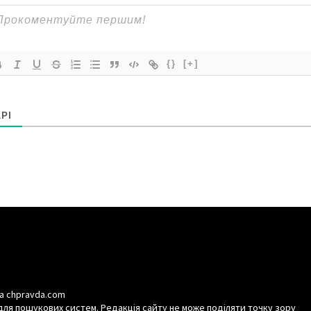
{}
[+]
РІ
а chpravda.com
для пошукових систем. Редакція сайту не може поділяти точку зору