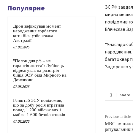
Популярне
ЗС РФ завдал
мирна мешкан
повідомив гол
Дрон зафіксував момент
В'ячеслав За
народження горбатого
кита біля узбережжя
Австралії
"Унаслідок о
07.08.2026
народження. 
багатокварти
"Полон для рф – не
гарантія життя": Лубінець
Задоренко у 
відреагував на розстріл
бійця ЗСУ біля Мирного на
Донеччині
07.08.2026
Share
Генштаб ЗСУ повідомив,
що за добу росія втратила
понад 1 200 військових і
майже 1 600 безпілотників
Previous article
07.08.2026
МВС змінило 
рятувальникі