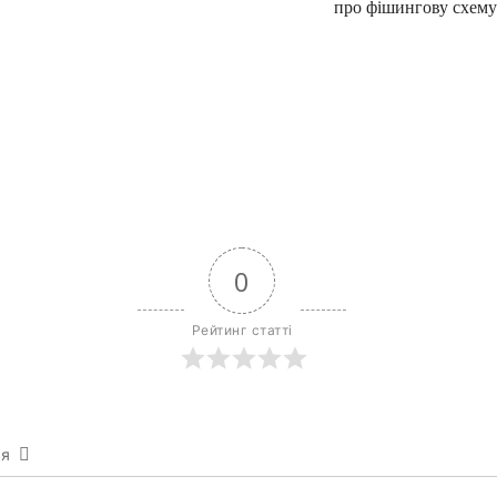
про фішингову схему
0
Рейтинг статті
ся