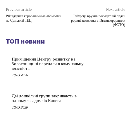
Previous article
Next article
РФ вдарила керованими авіабомбами
Табурець вручив посмертний орден
по Сумській ТЕЦ
родині захисника зі Звенигородщини
(ФОТО)
ТОП новини
Приміщення Центру розвитку на
Золотоніщині передали в комунальну
власність
10.03.2026
Дві дошкільні групи закривають в
одному з садочків Канева
10.03.2026