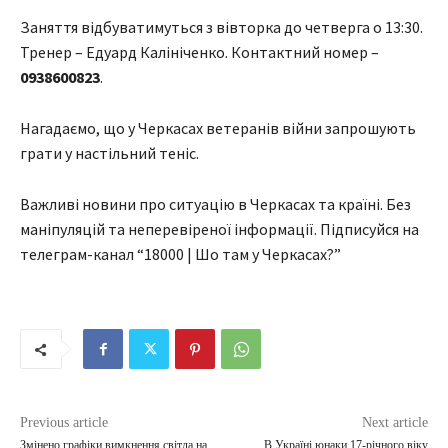
Заняття відбуватимуться з вівторка до четверга о 13:30.
Тренер – Едуард Калініченко. Контактний номер –
0938600823
.
Нагадаємо, що у Черкасах ветеранів війни запрошують
грати у настільний теніс.
Важливі новини про ситуацію в Черкасах та країні. Без
маніпуляцій та неперевіреної інформації. Підписуйся на
телеграм-канал “18000 | Шо там у Черкасах?”
Previous article
Next article
Змінено графіки вимкнення світла на
В Україні юнаки 17-річного віку