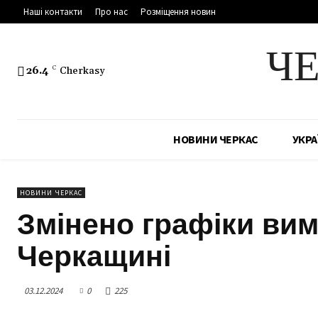
Наші контакти
Про нас
Розміщення новин
Ч
26.4
C
Cherkasy
НОВИНИ ЧЕРКАС
УКРА
НОВИНИ ЧЕРКАС
Змінено графіки вим
Черкащині
03.12.2024
0
225