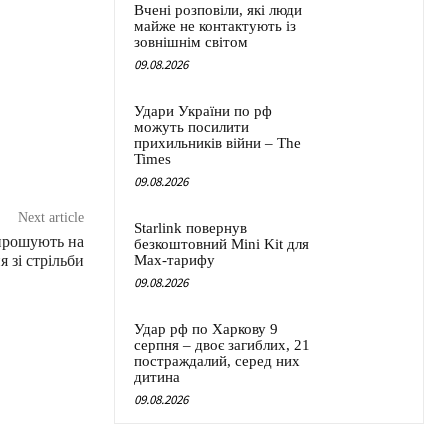
Вчені розповіли, які люди
майже не контактують із
зовнішнім світом
09.08.2026
Удари України по рф
можуть посилити
прихильників війни – The
Times
09.08.2026
Next article
Starlink повернув
апрошують на
безкоштовний Mini Kit для
 зі стрільби
Max-тарифу
09.08.2026
Удар рф по Харкову 9
серпня – двоє загиблих, 21
постраждалий, серед них
дитина
09.08.2026