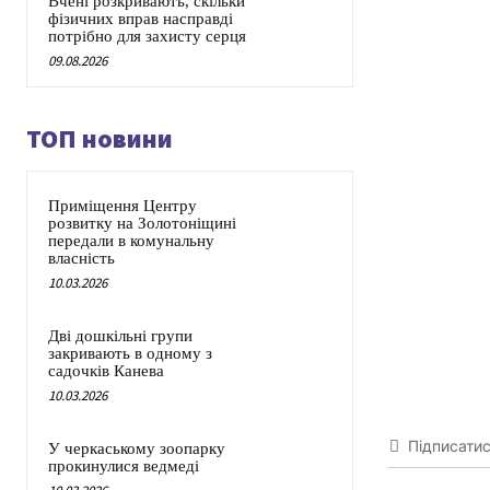
Вчені розкривають, скільки
фізичних вправ насправді
потрібно для захисту серця
09.08.2026
ТОП новини
Приміщення Центру
розвитку на Золотоніщині
передали в комунальну
власність
10.03.2026
Дві дошкільні групи
закривають в одному з
садочків Канева
10.03.2026
Підписати
У черкаському зоопарку
прокинулися ведмеді