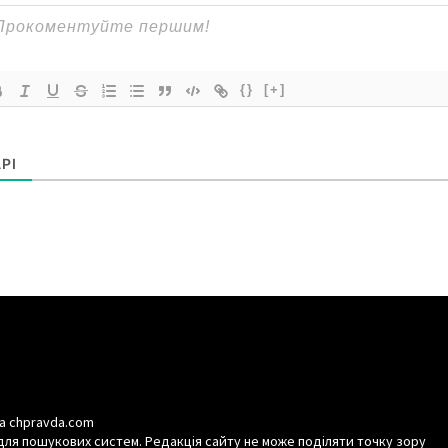
{}
[+]
РІ
а chpravda.com
для пошукових систем. Редакція сайту не може поділяти точку зору