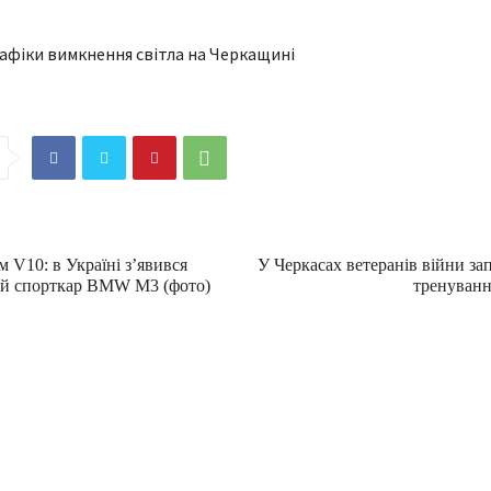
м V10: в Україні з’явився
У Черкасах ветеранів війни з
ий спорткар BMW M3 (фото)
тренування