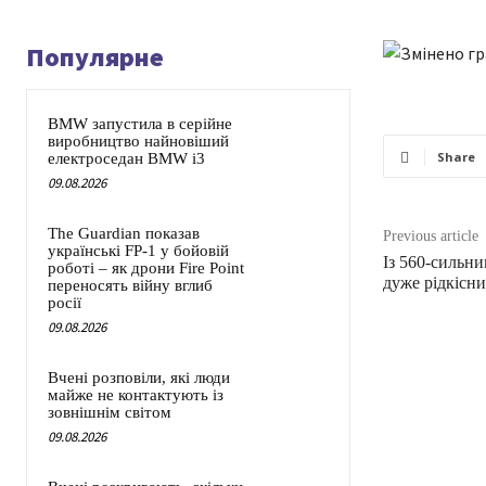
Популярне
BMW запустила в серійне
виробництво найновіший
Share
електроседан BMW i3
09.08.2026
The Guardian показав
Previous article
українські FP-1 у бойовій
Із 560-сильни
роботі – як дрони Fire Point
дуже рідкісн
переносять війну вглиб
росії
09.08.2026
Вчені розповіли, які люди
майже не контактують із
зовнішнім світом
09.08.2026