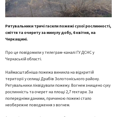
Рятувальники тричі гасили пожежі сухої рослинності,
сміття та очерету за минулу добу, 6 квітня, на
Черкащині.
Про це повідомили у телеграм-каналі ГУ ДСНС у
Черкаській області.
Наймасштабніша пожежа виникла на відкритій
території у селищі Драбів Золотоніського району.
Рятувальники ліквідували пожежу. Вогнем знищено суху
рослинність та очерет на площі 2,7 гектари. За
попередніми даними, причиною пожежі стало
необережне поводження з вогнем.