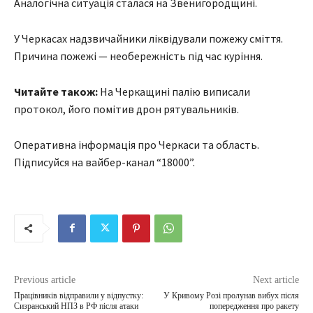
Аналогічна ситуація сталася на Звенигородщині.
У Черкасах надзвичайники ліквідували пожежу сміття.
Причина пожежі — необережність під час куріння.
Читайте також:
На Черкащині палію виписали
протокол, його помітив дрон рятувальників.
Оперативна інформація про Черкаси та область.
Підписуйся на вайбер-канал “18000”.
Previous article
Next article
Працівників відправили у відпустку:
У Кривому Розі пролунав вибух після
Сизранський НПЗ в РФ після атаки
попередження про ракету