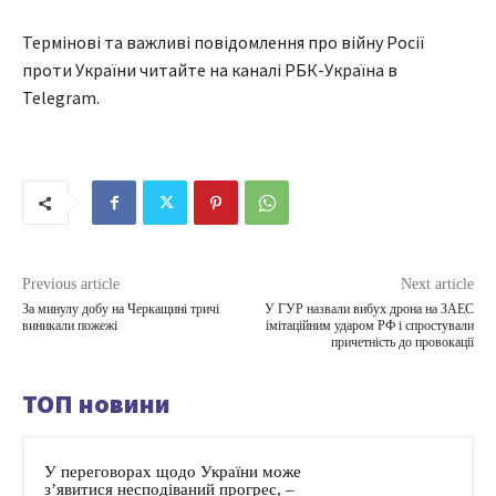
Термінові та важливі повідомлення про війну Росії
проти України читайте на каналі РБК-Україна в
Telegram.
Previous article
Next article
За минулу добу на Черкащині тричі
У ГУР назвали вибух дрона на ЗАЕС
виникали пожежі
імітаційним ударом РФ і спростували
причетність до провокації
ТОП новини
У переговорах щодо України може
з’явитися несподіваний прогрес, –