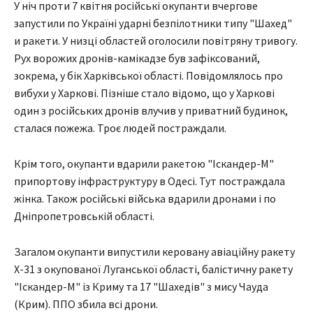
У ніч проти 7 квітня російські окупанти вчергове
запустили по Україні ударні безпілотники типу "Шахед"
и ракети. У низці областей оголосили повітряну тривогу.
Рух ворожих дронів-камікадзе був зафіксований,
зокрема, у бік Харківської області. Повідомлялось про
вибухи у Харкові. Пізніше стало відомо, що у Харкові
один з російських дронів влучив у приватний будинок,
сталася пожежа. Троє людей постраждали.
Крім того, окупанти вдарили ракетою "Іскандер-М"
припортову інфраструктуру в Одесі. Тут постраждала
жінка. Також російські війська вдарили дронами і по
Дніпропетровській області.
Загалом окупанти випустили керовану авіаційну ракету
Х-31 з окупованої Луганської області, балістичну ракету
"Іскандер-М" із Криму та 17 "Шахедів" з мису Чауда
(Крим). ППО збила всі дрони.