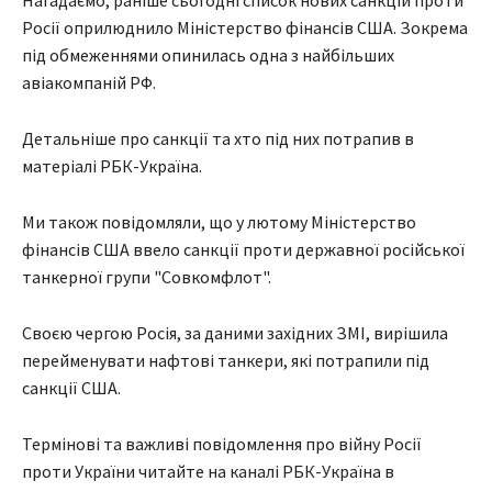
Нагадаємо, раніше сьогодні список нових санкцій проти
Росії оприлюднило Міністерство фінансів США. Зокрема
під обмеженнями опинилась одна з найбільших
авіакомпаній РФ.
Детальніше про санкції та хто під них потрапив в
матеріалі РБК-Україна.
Ми також повідомляли, що у лютому Міністерство
фінансів США ввело санкції проти державної російської
танкерної групи "Совкомфлот".
Своєю чергою Росія, за даними західних ЗМІ, вирішила
перейменувати нафтові танкери, які потрапили під
санкції США.
Термінові та важливі повідомлення про війну Росії
проти України читайте на каналі РБК-Україна в