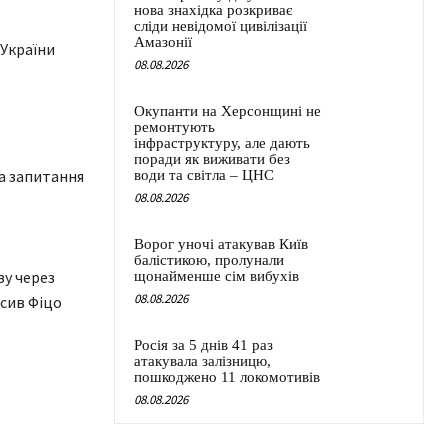
нова знахідка розкриває
сліди невідомої цивілізації
Амазонії
 України
08.08.2026
Окупанти на Херсонщині не
ремонтують
інфраструктуру, але дають
поради як виживати без
на запитання
води та світла – ЦНС
08.08.2026
Ворог уночі атакував Київ
балістикою, пролунали
зу через
щонайменше сім вибухів
08.08.2026
осив Фіцо
Росія за 5 днів 41 раз
атакувала залізницю,
пошкоджено 11 локомотивів
08.08.2026