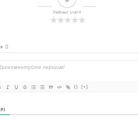
Рейтинг статті
ся
{}
[+]
РІ