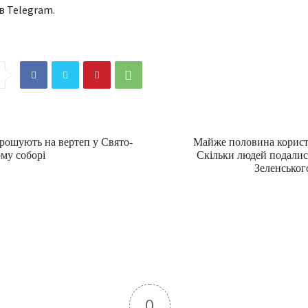
в Telegram.
прошують на вертеп у Свято-
Майже половина користу
му соборі
Скільки людей подалис
Зеленського
0