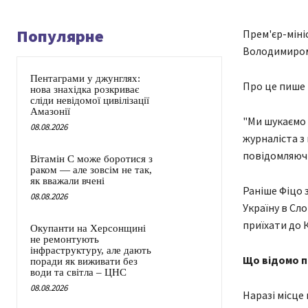
Популярне
Прем'єр-міні
Володимиром
Пентаграми у джунглях:
Про це пише 
нова знахідка розкриває
сліди невідомої цивілізації
Амазонії
"Ми шукаємо 
08.08.2026
журналіста з 
повідомляюч
Вітамін C може боротися з
раком — але зовсім не так,
як вважали вчені
Раніше Фіцо 
08.08.2026
Україну в Сл
приїхати до 
Окупанти на Херсонщині
не ремонтують
інфраструктуру, але дають
Що відомо пр
поради як виживати без
води та світла – ЦНС
08.08.2026
Наразі місце