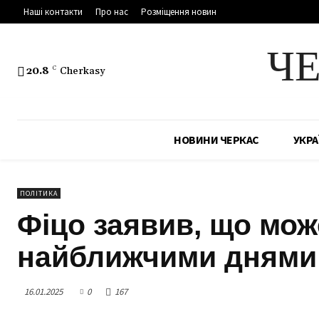
Наші контакти
Про нас
Розміщення новин
Ч
20.8
C
Cherkasy
НОВИНИ ЧЕРКАС
УКРА
ПОЛІТИКА
Фіцо заявив, що мож
найближчими днями
16.01.2025
0
167