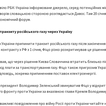
овіло РБК-Україна інформоване джерело, серед потенційних мі
ворів словацькою стороною розглядається Давос. Там 20 січня
кономічний форум.
транзиту російського газу через Україну
я України припинити транзит російського газу після закінчення
контракту з РФ з 1 січня, Фіцо різко розкритикував це рішення
вав, що через рішення Києва Словаччина втратить близько пі
від плати за транспортування газу. Фіцо також пригрозив Украї
ідповідь, зокрема припиненням поставок електроенергії.
у президент Володимир Зеленський звинуватив Фіцо у відкритт
о фронту проти України за вказівкою глави Кремля Володимир
 важливі повідомлення про війну Росії проти України читайте н