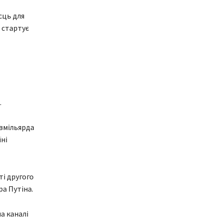
сць для
 стартує
.
вмільярда
ні
і другого
а Путіна.
а каналі