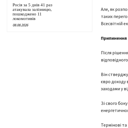
Росія за 5 днів 41 раз
Але, як розп
атакувала залізницю,
пошкоджено 11
таких перего
локомотивів
Всесвітній е
08.08.2026
Припинення 
Після рішенн
відповідного 
Він стверджу
євро доходу 
заходами у в
Зі свого бок
енергетичног
Термінові та