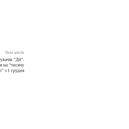
Next article
вачів “Дії”.
я на “тисячу
” з 1 грудня