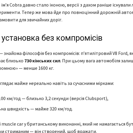
ім’я Cobra давно стало іконою, версії з дахом раніше існували 
ерименти. Тепер же мова йде про повноцінний дорожній авто
амовити для звичайних доріг.
 установка без компромісів
 знайома філософія без компромісів: п’ятилітровий V8 Ford, як
ває близько
730 кінських сил
. При цьому вага автомобіля зали
ромною» — менше 1600 кг.
глядає майже нереально навіть за сучасними мірками:
100 км/год — близько 3,2 секунди (версія Clubsport),
на швидкість — майже 320 км/год.
 muscle car у британському виконанні, який не намагається бу
чи стриманим — він створений, щоб вражати.