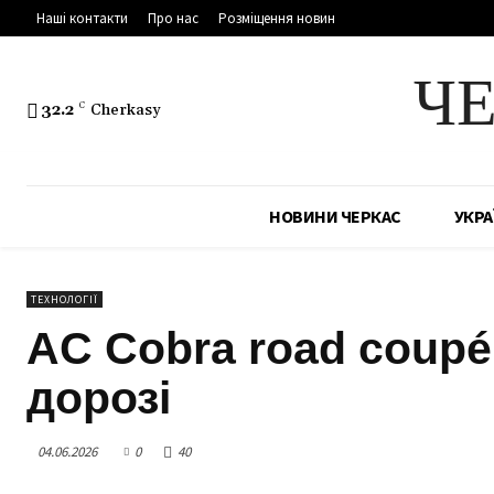
Наші контакти
Про нас
Розміщення новин
Ч
32.2
C
Cherkasy
НОВИНИ ЧЕРКАС
УКРА
ТЕХНОЛОГІЇ
AC Cobra road coupé
дорозі
04.06.2026
0
40