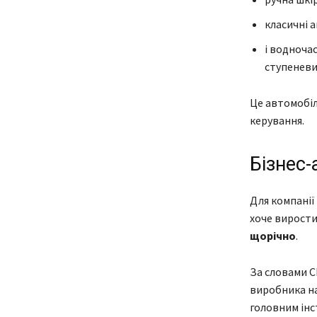
класичні 
і водночас
ступеневи
Це автомобіл
керування.
Бізнес-
Для компанії
хоче вирости
щорічно
.
За словами C
виробника на
головним інс