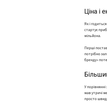
Ціна і 
Як і годитьс
стартує приб
мільйона.
Перші постав
потрібно зал
бренду» поте
Більши
У порівнянні
мав утричі м
просто швидш