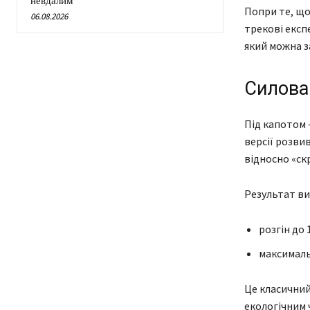
невдалим
Попри те, що 
06.08.2026
трекові експ
який можна з
Силова
Під капотом —
версії розви
відносно «ск
Результат ви
розгін до 
максималь
Це класичний
екологічним 