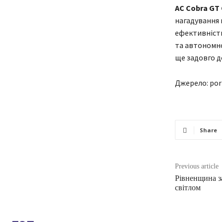
AC Cobra GT
нагадування 
ефективністю
та автономно
ще задовго до
Джерело: por
Share
Previous article
Рівненщина за
світлом