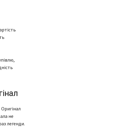
Вартість
ть
упівлю,
дність
гінал
. Оригінал
тала не
аз легенди.