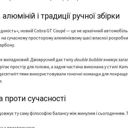
 алюміній і традиції ручної збірки
дикість», новий Cobra GT Coupé — це не архаїчний автомобіль.
на сучасному просторому алюмінієвому шасі власної розробки 
карбону.
е випадковий. Двоярусний дах типу
double bubble
знижує зага
рігає простір для голови, а задня частина виконана у стилі
Kamm
 десятиліттями використовували гоночні команди для покращ
.
 проти сучасності
довжує ту саму філософію балансу між минулим і сьогоденням. Т
ра з прострочкою,