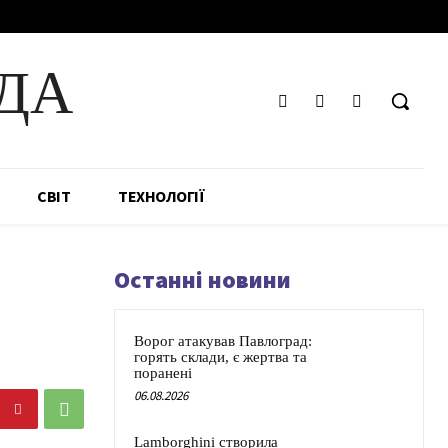
ДА
СВІТ
ТЕХНОЛОГІЇ
Останні новини
Ворог атакував Павлоград:
горять склади, є жертва та
поранені
06.08.2026
Lamborghini створила