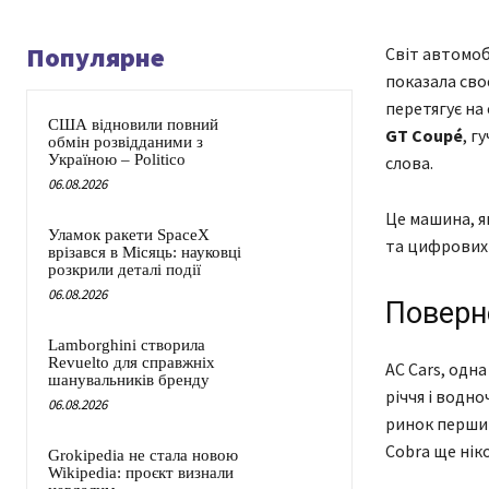
Популярне
Світ автомоб
показала сво
перетягує на
США відновили повний
GT Coupé
, г
обмін розвідданими з
Україною – Politico
слова.
06.08.2026
Це машина, я
Уламок ракети SpaceX
та цифрових 
врізався в Місяць: науковці
розкрили деталі події
06.08.2026
Поверн
Lamborghini створила
Revuelto для справжніх
AC Cars, одн
шанувальників бренду
річчя і водно
06.08.2026
ринок перши
Cobra ще ніко
Grokipedia не стала новою
Wikipedia: проєкт визнали