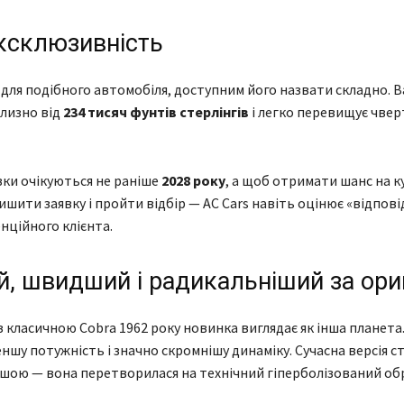
ексклюзивність
я для подібного автомобіля, доступним його назвати складно. 
лизно від
234 тисяч фунтів стерлінгів
і легко перевищує чвер
ки очікуються не раніше
2028 року
, а щоб отримати шанс на к
ишити заявку і пройти відбір — AC Cars навіть оцінює «відпові
нційного клієнта.
й, швидший і радикальніший за ори
 з класичною Cobra 1962 року новинка виглядає як інша планета
еншу потужність і значно скромнішу динаміку. Сучасна версія с
ою — вона перетворилася на технічний гіперболізований обр