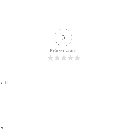
0
Рейтинг статті
ся
РІ