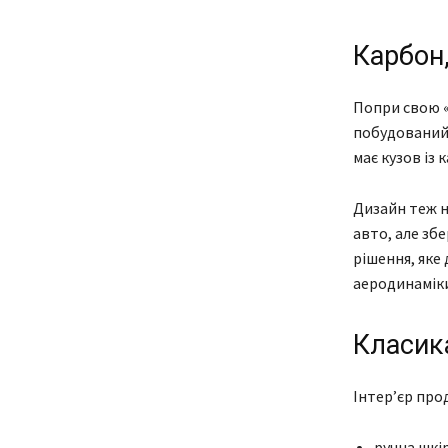
Карбон,
Попри свою «
побудований 
має кузов із 
Дизайн теж н
авто, але збе
рішення, яке
аеродинаміки
Класика
Інтер’єр про
ручна шкі