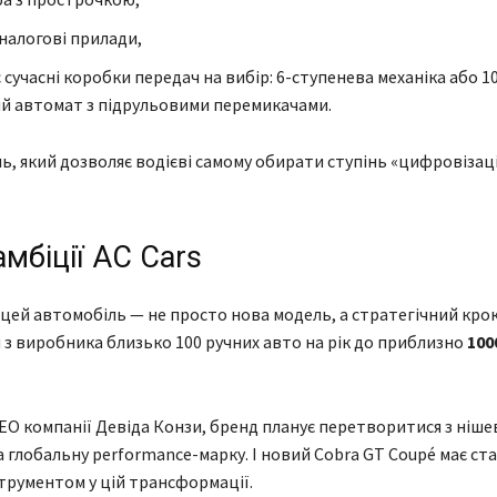
аналогові прилади,
 сучасні коробки передач на вибір: 6-ступенева механіка або 1
й автомат з підрульовими перемикачами.
ь, який дозволяє водієві самому обирати ступінь «цифровізац
амбіції AC Cars
 цей автомобіль — не просто нова модель, а стратегічний крок.
 з виробника близько 100 ручних авто на рік до приблизно
100
EO компанії Девіда Конзи, бренд планує перетворитися з ніше
 глобальну performance-марку. І новий Cobra GT Coupé має ст
трументом у цій трансформації.