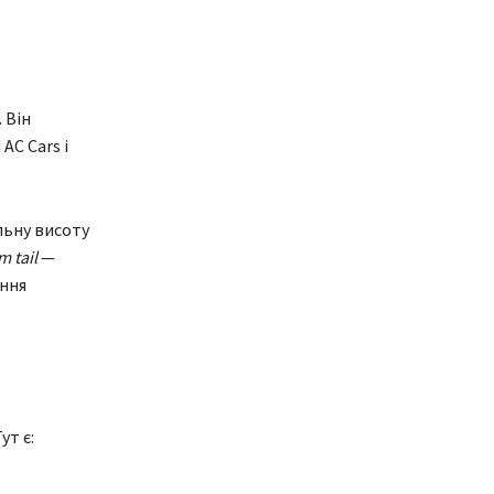
 Він
AC Cars і
льну висоту
 tail
—
ення
ут є: