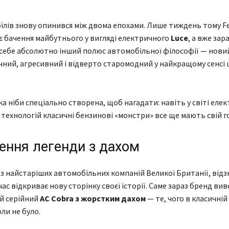
ілів знову опинився між двома епохами. Лише тиждень тому Fe
є бачення майбутнього у вигляді електричного
Luce
, а вже зар
 себе абсолютно інший полюс автомобільної філософії — нови
учний, агресивний і відверто старомодний у найкращому сенсі
ка ніби спеціально створена, щоб нагадати: навіть у світі еле
технологій класичні бензинові «монстри» все ще мають свій г
ення легенди з дахом
а з найстаріших автомобільних компаній Великої Британії, відз
час відкриває нову сторінку своєї історії. Саме зараз бренд ви
й серійний
AC Cobra з жорстким дахом
— те, чого в класичній 
ли не було.