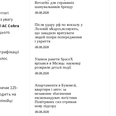
Revuelto для справжніх
шанувальників бренду
rrari
06.08.2026
аз увагу
Після удару рф по вокзалу у
й
AC Cobra
Лозовій з&apos;ясовують,
 цього
що завадило врятувати
людей попри попередження
і укриття
06.08.2026
ктрифікації
олос.
Уламок ракети SpaceX
врізався в Місяць: науковці
розкрили деталі події
06.08.2026
Апартаменти в Буковелі,
начає 125-
квартири і авто: за
водить на
незаконне збагачення
екскомандувач логістики
лінійці
Повітряних сил отримав
нову підозру
06.08.2026