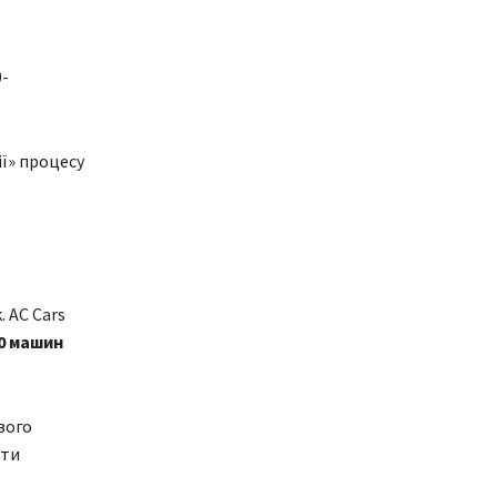
0-
ії» процесу
 AC Cars
0 машин
вого
ати