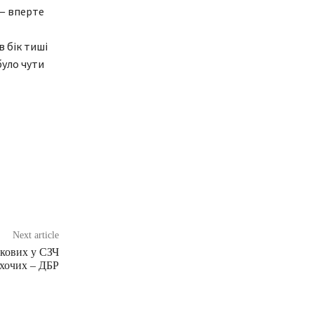
 — вперте
в бік тиші
було чути
Next article
ькових у СЗЧ
охочих – ДБР