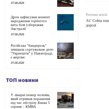
07.08.2026
Previous article
Дрон зафіксував момент
AC Cobra roa
народження горбатого
кита біля узбережжя
дорозі
Австралії
07.08.2026
Російська "бандероль"
знищила сортувальне депо
"Укрпошти" у Павлограді,
є жертви
07.08.2026
ТОП новини
У лікарні помер чоловік,
який отримав поранення
під час обстрілу Києва 5
серпня – КМВА