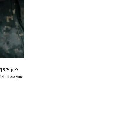
 ДБР
<p>У
ЗЧ. Ним уже