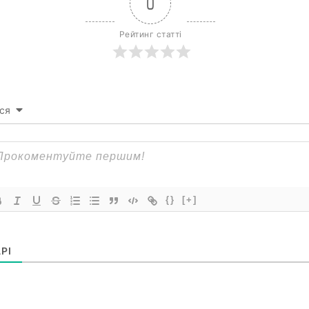
0
Рейтинг статті
ся
{}
[+]
РІ