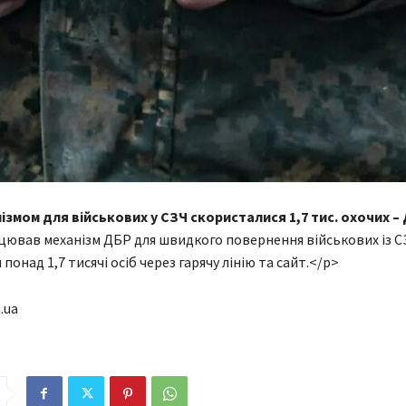
змом для військових у СЗЧ скористалися 1,7 тис. охочих –
цював механізм ДБР для швидкого повернення військових із С
понад 1,7 тисячі осіб через гарячу лінію та сайт.</p>
.ua