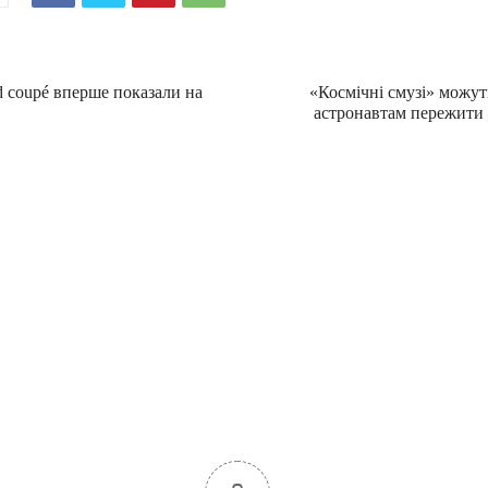
d coupé вперше показали на
«Космічні смузі» можу
астронавтам пережити т