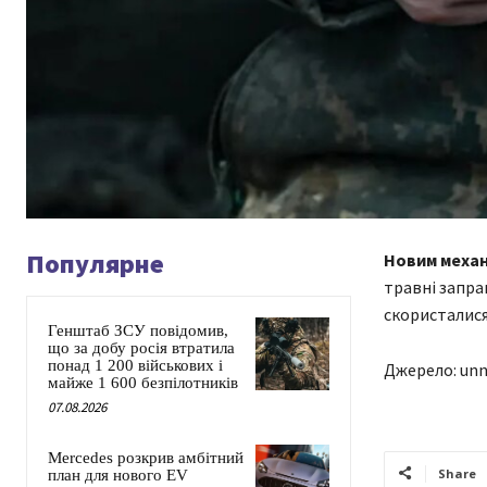
Популярне
Новим механі
травні запра
скористалися 
Генштаб ЗСУ повідомив,
що за добу росія втратила
понад 1 200 військових і
Джерело: unn
майже 1 600 безпілотників
07.08.2026
Mercedes розкрив амбітний
Share
план для нового EV