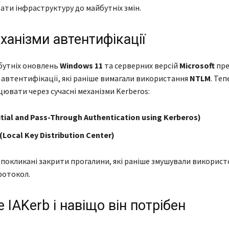
ати інфраструктуру до майбутніх змін.
ханізми автентифікації
бутніх оновлень
Windows 11
та серверних версій
Microsoft
пре
ї автентифікації, які раніше вимагали використання
NTLM
. Те
ювати через сучасні механізми Kerberos:
itial and Pass-Through Authentication using Kerberos)
(Local Key Distribution Center)
ї покликані закрити прогалини, які раніше змушували викорис
ротокол.
 IAKerb і навіщо він потрібен