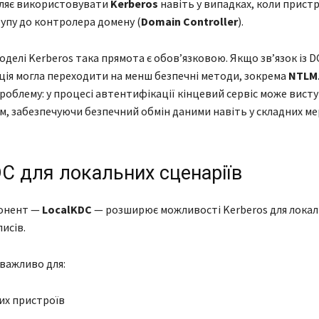
оляє використовувати
Kerberos
навіть у випадках, коли пристр
упу до контролера домену (
Domain Controller
).
оделі Kerberos така прямота є обов’язковою. Якщо зв’язок із DC
ія могла переходити на менш безпечні методи, зокрема
NTLM
роблему: у процесі автентифікації кінцевий сервіс може вист
, забезпечуючи безпечний обмін даними навіть у складних м
C для локальних сценаріїв
онент —
LocalKDC
— розширює можливості Kerberos для лока
исів.
важливо для:
х пристроїв