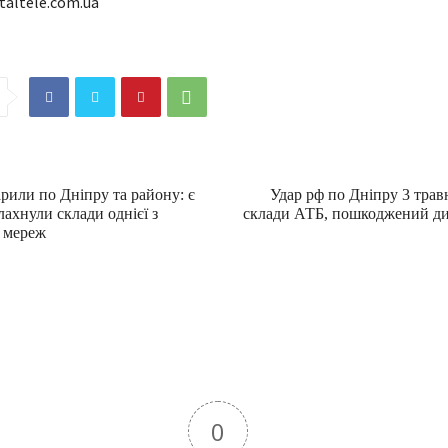
taltele.com.ua
рили по Дніпру та району: є
Удар рф по Дніпру 3 трав
лахнули склади однієї з
склади АТБ, пошкоджений ди
 мереж
0