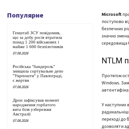
Популярне
Microsoft
про
поступово ві
безпечних рі
Генштаб ЗСУ повідомив,
значно зменш
що за добу росія втратила
понад 1 200 військових і
середовища 
майже 1 600 безпілотників
07.08.2026
NTLM п
Російська "бандероль"
знищила сортувальне депо
Протягом ост
"Укрпошти" у Павлограді,
є жертви
Windows. Зам
07.08.2026
автентифікац
Дрон зафіксував момент
У наступних 
народження горбатого
кита біля узбережжя
радикальніши
Австралії
переході до б
07.08.2026
дозволяти ад