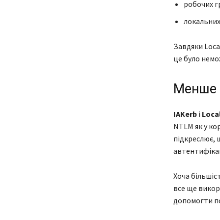
робочих г
локальних
Завдяки Loca
це було немо
Менше 
IAKerb
і
Loca
NTLM як у ко
підкреслює, 
автентифікац
Хоча більшіс
все ще викор
допомогти по