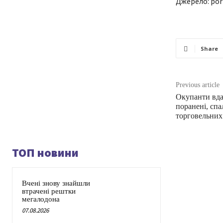
Джерело: por
Share
Previous article
Окупанти вда
поранені, спа
торговельних
ТОП новини
Вчені знову знайшли
втрачені рештки
мегалодона
07.08.2026