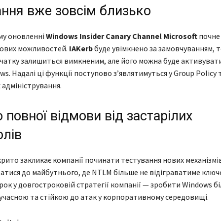
ання вже зовсім близько
му оновленні
Windows Insider Canary Channel Microsoft
почне 
нових можливостей.
IAKerb
буде увімкнено за замовчуванням, т
чатку залишиться вимкненим, але його можна буде активуват
s. Надалі ці функції поступово з’являтимуться у Group Policy 
 адміністрування.
 повної відмови від застарілих
олів
дкрито закликає компанії починати тестування нових механізмів
атися до майбутнього, де NTLM більше не відіграватиме ключо
рок у довгостроковій стратегії компанії — зробити Windows б
учасною та стійкою до атак у корпоративному середовищі.