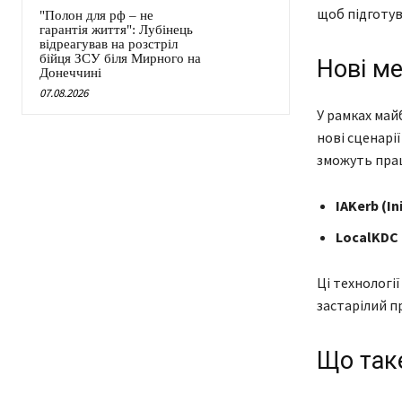
щоб підготув
"Полон для рф – не
гарантія життя": Лубінець
відреагував на розстріл
бійця ЗСУ біля Мирного на
Нові ме
Донеччині
07.08.2026
У рамках май
нові сценарі
зможуть прац
IAKerb (In
LocalKDC 
Ці технологі
застарілий п
Що таке