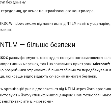
руп без домену
 середовищ, де немає централізованого контролера
lKDC Windows зможе відмовитися від NTLM навіть у сценаріях,
жливо.
NTLM — більше безпеки
lKDC
разом формують основу для поступового зменшення зале
рпоративних мережах, так і на локальних пристроях.
Microsoft
що розробники отримають більш стабільні та передбачувані м
ії, які краще відповідають сучасним вимогам безпеки.
ть організацій уже відмовляється від NTLM через його вразливо
истовують його у специфічних сценаріях. Нові технології маю
вністю закрити ці «сірі зони».