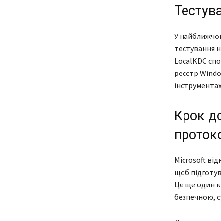
Тестув
У найближчо
тестування 
LocalKDC спо
реєстр Window
інструментах
Крок до
проток
Microsoft ві
щоб підготув
Це ще один к
безпечною, с