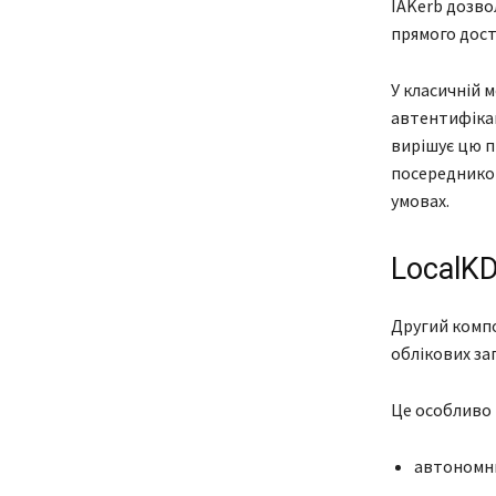
IAKerb дозв
прямого дост
У класичній м
автентифікац
вирішує цю п
посередником
умовах.
LocalKD
Другий комп
облікових зап
Це особливо 
автономни