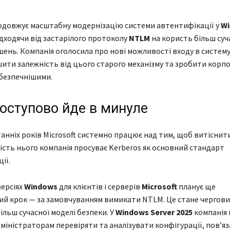
довжує масштабну модернізацію системи автентифікації у
W
дходячи від застарілого протоколу
NTLM
на користь більш суча
шень. Компанія оголосила про нові можливості входу в систему
ити залежність від цього старого механізму та зробити корп
безпечнішими.
оступово йде в минуле
анніх років Microsoft системно працює над тим, щоб витіснит
ість нього компанія просуває Kerberos як основний стандарт
ії.
версіях
Windows
для клієнтів і серверів
Microsoft
планує ще
й крок — за замовчуванням вимикати NTLM. Це стане чергови
ільш сучасної моделі безпеки. У
Windows Server 2025
компанія 
міністраторам перевіряти та аналізувати конфігурації, пов’яз