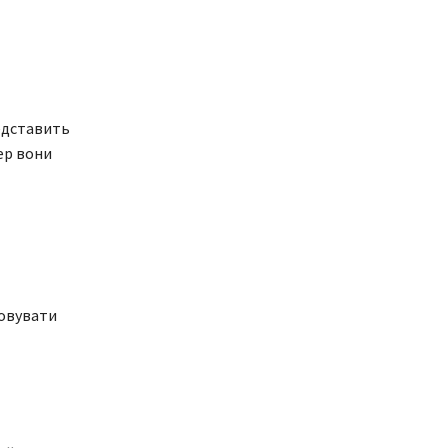
дставить
пер вони
товувати