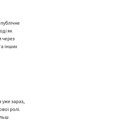
публічне
оді як
и через
та інших
 уже зараз,
вої ролі.
ільш