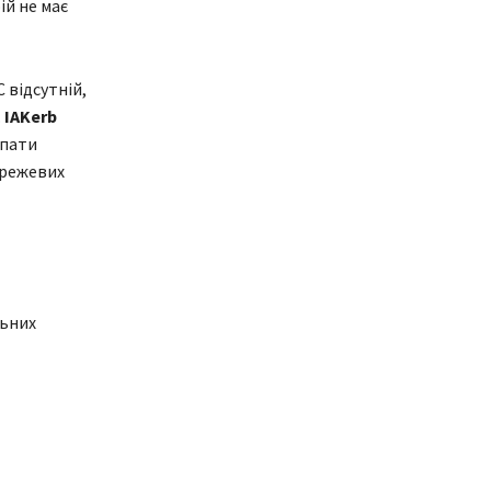
ій не має
 відсутній,
.
IAKerb
упати
ережевих
льних