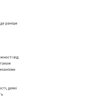
 де раніше
жності від
також
еханізми
сті, деякі
ть