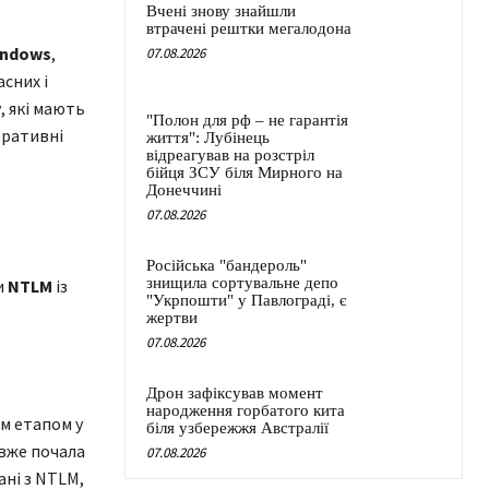
Вчені знову знайшли
втрачені рештки мегалодона
indows
,
07.08.2026
сних і
, які мають
"Полон для рф – не гарантія
оративні
життя": Лубінець
відреагував на розстріл
бійця ЗСУ біля Мирного на
Донеччині
07.08.2026
Російська "бандероль"
знищила сортувальне депо
и
NTLM
із
"Укрпошти" у Павлограді, є
жертви
07.08.2026
Дрон зафіксував момент
народження горбатого кита
м етапом у
біля узбережжя Австралії
вже почала
07.08.2026
ані з NTLM,