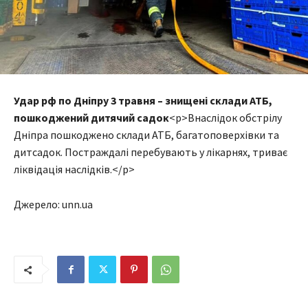
Удар рф по Дніпру 3 травня – знищені склади АТБ,
пошкоджений дитячий садок
<p>Внаслідок обстрілу
Дніпра пошкоджено склади АТБ, багатоповерхівки та
дитсадок. Постраждалі перебувають у лікарнях, триває
ліквідація наслідків.</p>
Джерело: unn.ua