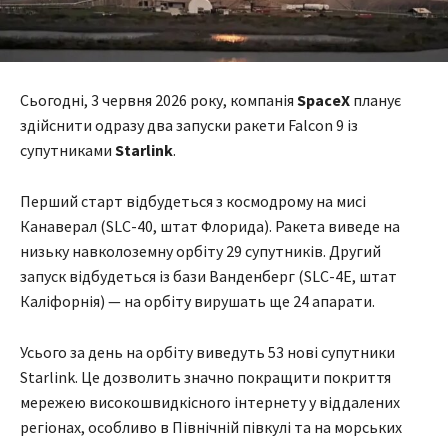
Сьогодні, 3 червня 2026 року, компанія
SpaceX
планує
здійснити одразу два запуски ракети Falcon 9 із
супутниками
Starlink
.
Перший старт відбудеться з космодрому на мисі
Канаверал (SLC-40, штат Флорида). Ракета виведе на
низьку навколоземну орбіту 29 супутників. Другий
запуск відбудеться із бази Ванденберг (SLC-4E, штат
Каліфорнія) — на орбіту вирушать ще 24 апарати.
Усього за день на орбіту виведуть 53 нові супутники
Starlink. Це дозволить значно покращити покриття
мережею високошвидкісного інтернету у віддалених
регіонах, особливо в Північній півкулі та на морських